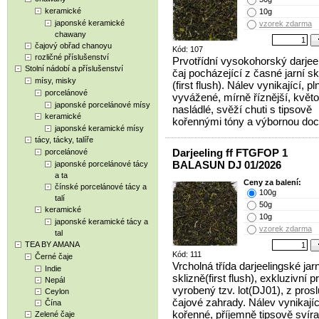
keramické
10g
japonské keramické
vzorek zdarma
chawany
čajový obřad chanoyu
Kód: 107
rozličné příslušenství
Prvotřídní vysokohorský darjee
Stolní nádobí a příslušenství
čaj pocházející z časné jarní sk
mísy, misky
(first flush). Nálev vynikající, pl
porcelánové
vyvážené, mírně říznější, květ
japonské porcelánové mísy
nasládlé, svěží chuti s tipsově
keramické
kořennými tóny a výbornou doc
japonské keramické mísy
tácy, tácky, talíře
Darjeeling ff FTGFOP 1
porcelánové
BALASUN DJ 01/2026
japonské porcelánové tácy
a ta
Ceny za balení:
čínské porcelánové tácy a
100g
talí
50g
keramické
10g
japonské keramické tácy a
vzorek zdarma
tal
TEA BY AMANA
Kód: 111
Černé čaje
Vrcholná třída darjeelingské jarn
Indie
sklizně(first flush), exkluzivní p
Nepál
vyrobený tzv. lot(DJ01), z prosl
Ceylon
čajové zahrady. Nálev vynikající
Čína
kořenné, příjemně tipsově svíra
Zelené čaje