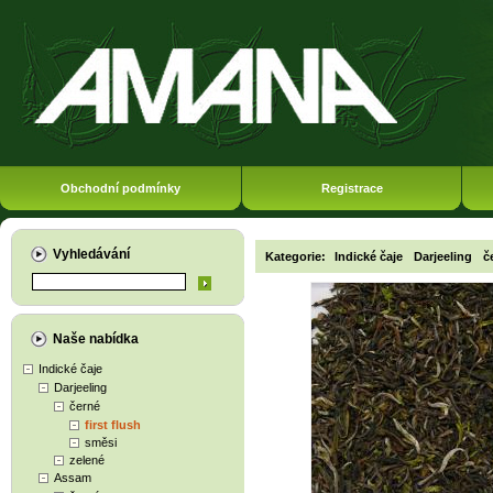
Obchodní podmínky
Registrace
Vyhledávání
Kategorie:
Indické čaje
Darjeeling
č
Naše nabídka
Indické čaje
Darjeeling
černé
first flush
směsi
zelené
Assam