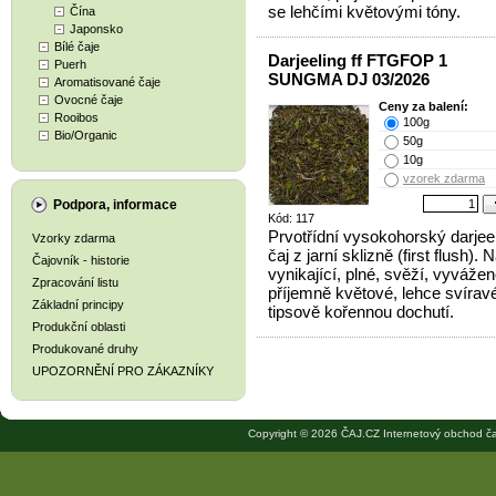
se lehčími květovými tóny.
Čína
Japonsko
Bílé čaje
Darjeeling ff FTGFOP 1
Puerh
SUNGMA DJ 03/2026
Aromatisované čaje
Ovocné čaje
Ceny za balení:
Rooibos
100g
Bio/Organic
50g
10g
vzorek zdarma
Podpora, informace
Kód: 117
Prvotřídní vysokohorský darjee
Vzorky zdarma
čaj z jarní sklizně (first flush). 
Čajovník - historie
vynikající, plné, svěží, vyvážen
Zpracování listu
příjemně květové, lehce svíravé
Základní principy
tipsově kořennou dochutí.
Produkční oblasti
Produkované druhy
UPOZORNĚNÍ PRO ZÁKAZNÍKY
Copyright © 2026 ČAJ.CZ Internetový obchod ča