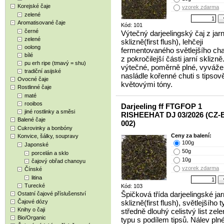
Korejské čaje
vzorek zdarma
zelené
Aromatisované čaje
Kód: 101
černé
Výtečný darjeelingský čaj z jarn
zelené
sklizně(first flush), lehčeji
oolong
fermentovaného světlejšího cha
bílé
z pokročilejší části jarní sklizn
pu erh ripe (tmavý = shu)
výtečné, poměrně plné, vyváže
tradiční asijské
nasládle kořenné chuti s tipsov
Ovocné čaje
květovými tóny.
Rostlinné čaje
maté
rooibos
Darjeeling ff FTGFOP 1
jiné rostlinky a směsi
RISHEEHAT DJ 03/2026 (CZ-
Balené čaje
002)
Cukrovinky a bonbóny
Ceny za balení:
Konvice, šálky, soupravy
100g
Japonské
50g
porcelán a sklo
10g
čajový obřad chanoyu
vzorek zdarma
Čínské
litina
Turecké
Kód: 103
Špičková třída darjeelingské jar
Ostatní čajové příslušenství
Čajové dózy
sklizně(first flush), světlejšího t
Knihy o čaji
středně dlouhý celistvý list zel
Bio/Organic
typu s podílem tipsů. Nálev plné