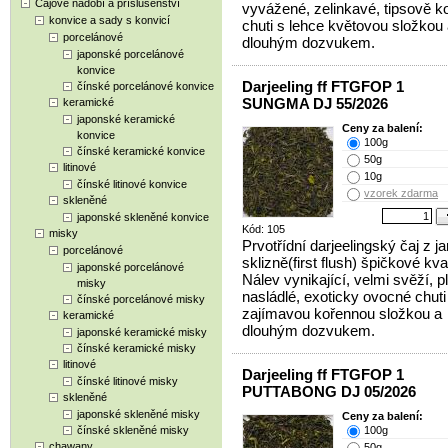
Čajové nádobí a příslušenství
vyvážené, zelinkavé, tipsově k
konvice a sady s konvicí
chuti s lehce květovou složkou
porcelánové
dlouhým dozvukem.
japonské porcelánové
konvice
Darjeeling ff FTGFOP 1
čínské porcelánové konvice
SUNGMA DJ 55/2026
keramické
japonské keramické
Ceny za balení:
konvice
100g
čínské keramické konvice
50g
litinové
10g
čínské litinové konvice
vzorek zdarma
skleněné
japonské skleněné konvice
Kód: 105
misky
Prvotřídní darjeelingský čaj z ja
porcelánové
sklizně(first flush) špičkové kval
japonské porcelánové
Nálev vynikající, velmi svěží, p
misky
nasládlé, exoticky ovocné chuti
čínské porcelánové misky
zajímavou kořennou složkou a
keramické
dlouhým dozvukem.
japonské keramické misky
čínské keramické misky
litinové
Darjeeling ff FTGFOP 1
čínské litinové misky
PUTTABONG DJ 05/2026
skleněné
japonské skleněné misky
Ceny za balení:
čínské skleněné misky
100g
chawany
50g