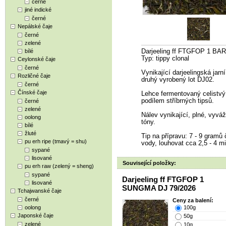
černé
jiné indické
černé
Nepálské čaje
černé
zelené
bílé
Darjeeling ff FTGFOP 1 B
Typ: tippy clonal
Ceylonské čaje
černé
Vynikající darjeelingská jarní
Rozličné čaje
druhý vyrobený lot DJ02.
černé
Čínské čaje
Lehce fermentovaný celistvý, 
podílem stříbrných tipsů.
černé
zelené
Nálev vynikající, plné, vyvá
oolong
tóny.
bílé
žluté
Tip na přípravu: 7 - 9 gramů č
pu erh ripe (tmavý = shu)
vody, louhovat cca 2,5 - 4 min
sypané
lisované
Související položky:
pu erh raw (zelený = sheng)
sypané
Darjeeling ff FTGFOP 1
lisované
SUNGMA DJ 79/2026
Tchajwanské čaje
černé
Ceny za balení:
oolong
100g
Japonské čaje
50g
zelené
10g