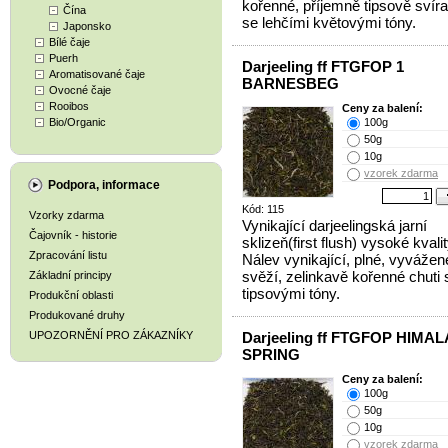
kořenné, příjemně tipsově svíra
Čína
se lehčími květovými tóny.
Japonsko
Bílé čaje
Puerh
Darjeeling ff FTGFOP 1
Aromatisované čaje
BARNESBEG
Ovocné čaje
Rooibos
Ceny za balení:
Bio/Organic
100g
50g
10g
vzorek zdarma
Podpora, informace
Kód: 115
Vzorky zdarma
Vynikající darjeelingská jarní
Čajovník - historie
sklizeň(first flush) vysoké kvalit
Zpracování listu
Nálev vynikající, plné, vyvážen
svěží, zelinkavě kořenné chuti 
Základní principy
tipsovými tóny.
Produkční oblasti
Produkované druhy
UPOZORNĚNÍ PRO ZÁKAZNÍKY
Darjeeling ff FTGFOP HIMA
SPRING
Ceny za balení:
100g
50g
10g
vzorek zdarma