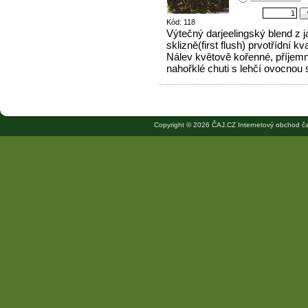
Kód: 118
Výtečný darjeelingský blend z j
sklizně(first flush) prvotřídní kva
Nálev květově kořenné, příjem
nahořklé chuti s lehčí ovocnou 
Copyright © 2026 ČAJ.CZ Internetový obchod ča