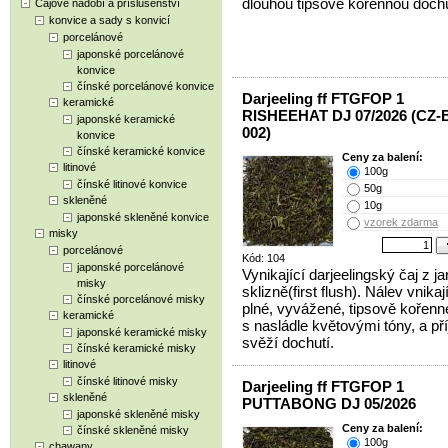
dlouhou tipsově kořennou dochu
Čajové nádobí a příslušenství
konvice a sady s konvicí
porcelánové
japonské porcelánové
konvice
čínské porcelánové konvice
Darjeeling ff FTGFOP 1
keramické
RISHEEHAT DJ 07/2026 (CZ-
japonské keramické
002)
konvice
čínské keramické konvice
Ceny za balení:
litinové
100g
čínské litinové konvice
50g
skleněné
10g
japonské skleněné konvice
vzorek zdarma
misky
porcelánové
Kód: 104
japonské porcelánové
Vynikající darjeelingský čaj z ja
misky
sklizně(first flush). Nálev vnikají
čínské porcelánové misky
plné, vyvážené, tipsově kořenn
keramické
s nasládle květovými tóny, a p
japonské keramické misky
svěží dochutí.
čínské keramické misky
litinové
čínské litinové misky
Darjeeling ff FTGFOP 1
skleněné
PUTTABONG DJ 05/2026
japonské skleněné misky
Ceny za balení:
čínské skleněné misky
100g
chawany