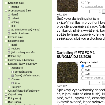
10g
Korejské čaje
vzorek zdarma
zelené
Aromatisované čaje
černé
Kód: 100
Špičková darjeelingská jarní
zelené
sklizeň(first flush) prvotřídní kva
oolong
bílé
proslulé a ceněné zahrady. Nál
pu erh ripe (tmavý = shu)
vynikající, plné a vyvážené, ko
tradiční asijské
svěže bylinné, tipsově kořenné 
Ovocné čaje
zelinkavou složkou a dlouhou d
Rostlinné čaje
maté
rooibos
Darjeeling ff FTGFOP 1
jiné rostlinky a směsi
Balené čaje
SUNGMA DJ 38/2026
Cukrovinky a bonbóny
Ceny za balení:
Konvice, šálky, soupravy
100g
Japonské
50g
porcelán a sklo
10g
čajový obřad chanoyu
vzorek zdarma
Čínské
litina
Kód: 102
Turecké
Špičkový vysokohorský darjeel
Ostatní čajové příslušenství
čaj z jarní sklizně (first flush). 
Čajové dózy
plné, svěží, vyvážené, exoticky
Knihy o čaji
květově ovocné, lehce svíravé 
Bio/Organic