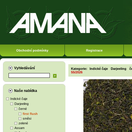
Obchodní podmínky
Registrace
Vyhledávání
Kategorie:
Indické čaje
Darjeeling
č
55/2026
Naše nabídka
Indické čaje
Darjeeling
černé
first flush
směsi
zelené
Assam