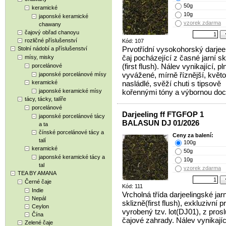
50g
keramické
10g
japonské keramické
vzorek zdarma
chawany
čajový obřad chanoyu
rozličné příslušenství
Kód: 107
Prvotřídní vysokohorský darjee
Stolní nádobí a příslušenství
čaj pocházející z časné jarní sk
mísy, misky
(first flush). Nálev vynikající, pl
porcelánové
vyvážené, mírně říznější, květ
japonské porcelánové mísy
keramické
nasládlé, svěží chuti s tipsově
japonské keramické mísy
kořennými tóny a výbornou doc
tácy, tácky, talíře
porcelánové
Darjeeling ff FTGFOP 1
japonské porcelánové tácy
BALASUN DJ 01/2026
a ta
čínské porcelánové tácy a
Ceny za balení:
talí
100g
keramické
50g
japonské keramické tácy a
10g
tal
vzorek zdarma
TEA BY AMANA
Černé čaje
Kód: 111
Indie
Vrcholná třída darjeelingské jarn
Nepál
sklizně(first flush), exkluzivní p
Ceylon
vyrobený tzv. lot(DJ01), z prosl
Čína
čajové zahrady. Nálev vynikající
Zelené čaje