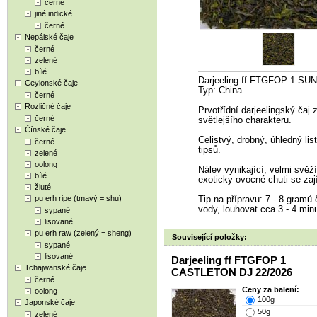
černé
jiné indické
černé
Nepálské čaje
černé
zelené
bílé
Darjeeling ff FTGFOP 1 SU
Ceylonské čaje
Typ: China
černé
Rozličné čaje
Prvotřídní darjeelingský čaj z 
černé
světlejšího charakteru.
Čínské čaje
Celistvý, drobný, úhledný li
černé
tipsů.
zelené
oolong
Nálev vynikající, velmi svěž
bílé
exoticky ovocné chuti se z
žluté
pu erh ripe (tmavý = shu)
Tip na přípravu: 7 - 8 gramů č
vody, louhovat cca 3 - 4 minut
sypané
lisované
pu erh raw (zelený = sheng)
Související položky:
sypané
lisované
Darjeeling ff FTGFOP 1
Tchajwanské čaje
CASTLETON DJ 22/2026
černé
Ceny za balení:
oolong
100g
Japonské čaje
50g
zelené