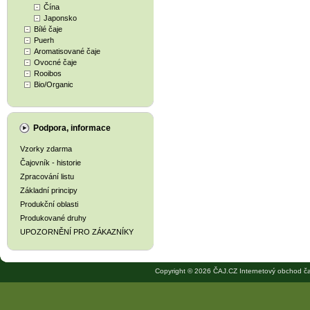
Čína
Japonsko
Bílé čaje
Puerh
Aromatisované čaje
Ovocné čaje
Rooibos
Bio/Organic
Podpora, informace
Vzorky zdarma
Čajovník - historie
Zpracování listu
Základní principy
Produkční oblasti
Produkované druhy
UPOZORNĚNÍ PRO ZÁKAZNÍKY
Copyright © 2026 ČAJ.CZ Internetový obchod ča