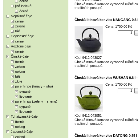
černé
Čínská litinová konvice vyrobená ručně dl
jiné indické
tradičních postupů.
černé
Nepálské čaje
Čínská litinová konvice NANGANG 0.6 l
černé
zelené
Cena: 1700.00 Kč
bílé
Ceylonské čaje
černé
Rozličné čaje
černé
Čínské čaje
Kód: 9412 043027
černé
Čínská litinová konvice vyrobená ručně dl
tradičních postupů.
zelené
oolong
bílé
Čínská litinová konvice WUSHAN 0.6 l -
žluté
Cena: 1700.00 Kč
pu erh ripe (tmavý = shu)
sypané
lisované
pu erh raw (zelený = sheng)
sypané
lisované
Kód: 9412 043051
Tchajwanské čaje
Čínská litinová konvice vyrobená ručně dl
černé
tradičních postupů.
oolong
Japonské čaje
Čínská litinová konvice DATONG 0.85 l 
zelené