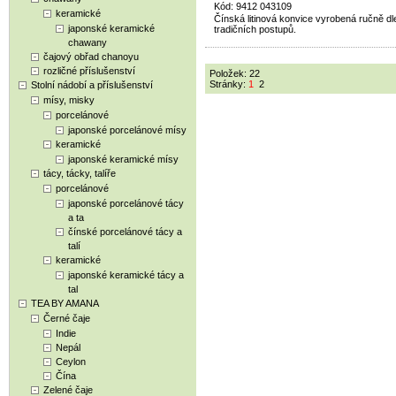
Kód: 9412 043109
keramické
Čínská litinová konvice vyrobená ručně dl
japonské keramické
tradičních postupů.
chawany
čajový obřad chanoyu
rozličné příslušenství
Položek: 22
Stránky:
1
2
Stolní nádobí a příslušenství
mísy, misky
porcelánové
japonské porcelánové mísy
keramické
japonské keramické mísy
tácy, tácky, talíře
porcelánové
japonské porcelánové tácy
a ta
čínské porcelánové tácy a
talí
keramické
japonské keramické tácy a
tal
TEA BY AMANA
Černé čaje
Indie
Nepál
Ceylon
Čína
Zelené čaje