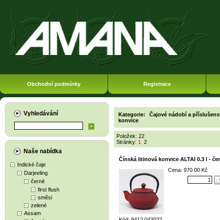
Obchodní podmínky
Registrace
Vyhledávání
Kategorie:
Čajové nádobí a příslušens
konvice
Položek: 22
Stránky:
1
2
Naše nabídka
Čínská litinová konvice ALTAI 0.3 l - če
Indické čaje
Cena: 970.00 Kč
Darjeeling
černé
first flush
směsi
zelené
Assam
Kód: 9412 043022