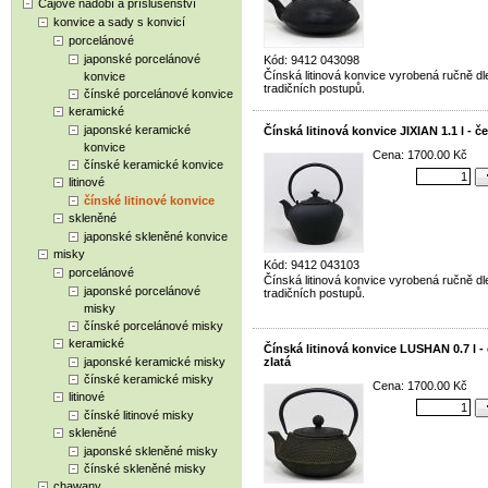
Čajové nádobí a příslušenství
konvice a sady s konvicí
porcelánové
japonské porcelánové
Kód: 9412 043098
Čínská litinová konvice vyrobená ručně dl
konvice
tradičních postupů.
čínské porcelánové konvice
keramické
japonské keramické
Čínská litinová konvice JIXIAN 1.1 l - č
konvice
Cena: 1700.00 Kč
čínské keramické konvice
litinové
čínské litinové konvice
skleněné
japonské skleněné konvice
misky
Kód: 9412 043103
porcelánové
Čínská litinová konvice vyrobená ručně dl
japonské porcelánové
tradičních postupů.
misky
čínské porcelánové misky
keramické
Čínská litinová konvice LUSHAN 0.7 l -
japonské keramické misky
zlatá
čínské keramické misky
Cena: 1700.00 Kč
litinové
čínské litinové misky
skleněné
japonské skleněné misky
čínské skleněné misky
chawany