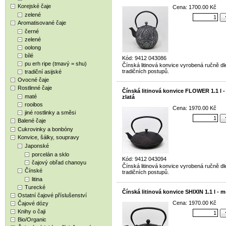
Korejské čaje
Cena: 1700.00 Kč
zelené
Aromatisované čaje
černé
zelené
oolong
bílé
Kód: 9412 043086
pu erh ripe (tmavý = shu)
Čínská litinová konvice vyrobená ručně dl
tradičních postupů.
tradiční asijské
Ovocné čaje
Rostlinné čaje
Čínská litinová konvice FLOWER 1.1 l -
maté
zlatá
rooibos
Cena: 1970.00 Kč
jiné rostlinky a směsi
Balené čaje
Cukrovinky a bonbóny
Konvice, šálky, soupravy
Japonské
porcelán a sklo
Kód: 9412 043094
čajový obřad chanoyu
Čínská litinová konvice vyrobená ručně dl
Čínské
tradičních postupů.
litina
Turecké
Čínská litinová konvice SHIXIN 1.1 l - 
Ostatní čajové příslušenství
Cena: 1970.00 Kč
Čajové dózy
Knihy o čaji
Bio/Organic