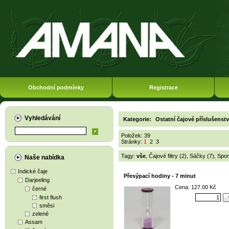
Obchodní podmínky
Registrace
Vyhledávání
Kategorie:
Ostatní čajové příslušenstv
Položek: 39
Stránky:
1
2
3
Tagy:
vše
,
Čajové filtry (2)
,
Sáčky (7)
,
Spon
Naše nabídka
Indické čaje
Přesýpací hodiny - 7 minut
Darjeeling
Cena: 127.00 Kč
černé
first flush
směsi
zelené
Assam