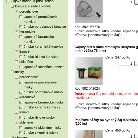
Čajové nádobí a příslušenství
konvice a sady s konvicí
porcelánové
japonské porcelánové
konvice
čínské porcelánové konvice
Kód: 892 036276
Kvalitní nerezové sítko, vhodné zejména p
keramické
přípravu jednonálevových čajů.
japonské keramické
konvice
čínské keramické konvice
Čajový filtr s oboustranným úchytem (
mm - výška 76 mm)
litinové
čínské litinové konvice
Cena: 247.00 Kč
skleněné
japonské skleněné konvice
misky
porcelánové
japonské porcelánové
misky
Kód: 892 042024
čínské porcelánové misky
Dostupnost:
Čaj není skladem, termín d
keramické
nepotvrzen
japonské keramické misky
Kvalitní nerezové sítko, vhodné zejména p
čínské keramické misky
přípravu jednonálevových čajů.
litinové
čínské litinové misky
Papírové sáčky na sypaný čaj 90x50x2
skleněné
(100 ks)
japonské skleněné misky
Cena: 450.00 Kč
čínské skleněné misky
chawany