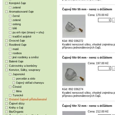
Korejské čaje
zelené
Čajový filtr 55 mm - nerez s držátkem
Aromatisované čaje
Cena: 170.00 Kč
černé
zelené
oolong
bílé
pu erh ripe (tmavý = shu)
tradiční asijské
Ovocné čaje
Kód: 892 036272
Kvalitní nerezové sítko, vhodné zejména p
Rostlinné čaje
přípravu jednonálevových čajů.
maté
rooibos
jiné rostlinky a směsi
Čajový filtr 64 mm - nerez s držátkem
Balené čaje
Cena: 197.00 Kč
Cukrovinky a bonbóny
Konvice, šálky, soupravy
Japonské
porcelán a sklo
čajový obřad chanoyu
Čínské
Kód: 892 036274
litina
Kvalitní nerezové sítko, vhodné zejména p
Turecké
přípravu jednonálevových čajů.
Ostatní čajové příslušenství
Čajové dózy
Čajový filtr 72 mm - nerez s držátkem
Knihy o čaji
Cena: 212.00 Kč
Bio/Organic