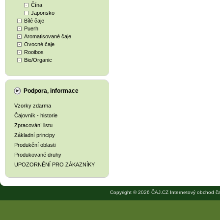
Čína
Japonsko
Bílé čaje
Puerh
Aromatisované čaje
Ovocné čaje
Rooibos
Bio/Organic
Podpora, informace
Vzorky zdarma
Čajovník - historie
Zpracování listu
Základní principy
Produkční oblasti
Produkované druhy
UPOZORNĚNÍ PRO ZÁKAZNÍKY
Copyright © 2026 ČAJ.CZ Internetový obchod ča