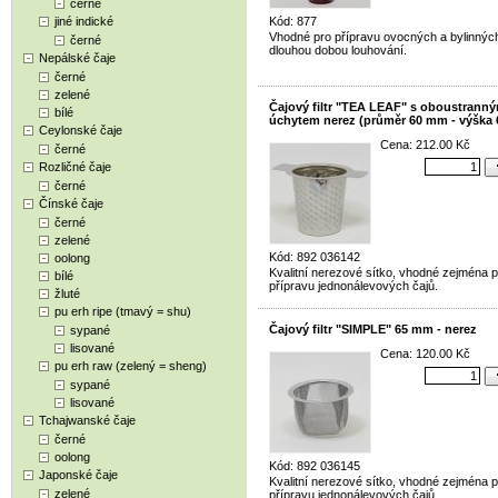
černé
jiné indické
Kód: 877
Vhodné pro přípravu ovocných a bylinných
černé
dlouhou dobou louhování.
Nepálské čaje
černé
zelené
Čajový filtr "TEA LEAF" s oboustrann
bílé
úchytem nerez (průměr 60 mm - výška
Ceylonské čaje
Cena: 212.00 Kč
černé
Rozličné čaje
černé
Čínské čaje
černé
zelené
Kód: 892 036142
oolong
Kvalitní nerezové sítko, vhodné zejména p
bílé
přípravu jednonálevových čajů.
žluté
pu erh ripe (tmavý = shu)
Čajový filtr "SIMPLE" 65 mm - nerez
sypané
lisované
Cena: 120.00 Kč
pu erh raw (zelený = sheng)
sypané
lisované
Tchajwanské čaje
černé
oolong
Kód: 892 036145
Japonské čaje
Kvalitní nerezové sítko, vhodné zejména p
zelené
přípravu jednonálevových čajů.