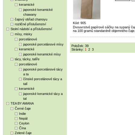
keramické
japonské keramické
chawany
čajový obřad chanoyu
Kód: 905
rozličné příslušenství
Dvouvrstvé papírové sáčky na sypaný čaj
Stolní nádobí a příslušenství
na 100 gramů standardně objemného čaje
mísy, misky
porcelánové
japonské porcelánové mísy
Položek: 39
keramické
Stránky:
1
2
3
japonské keramické mísy
tácy, tácky, talíře
porcelánové
japonské porcelánové tácy
a ta
čínské porcelánové tácy a
talí
keramické
japonské keramické tácy a
tal
TEA BY AMANA
Černé čaje
Indie
Nepál
Ceylon
Čína
Zelené čaje