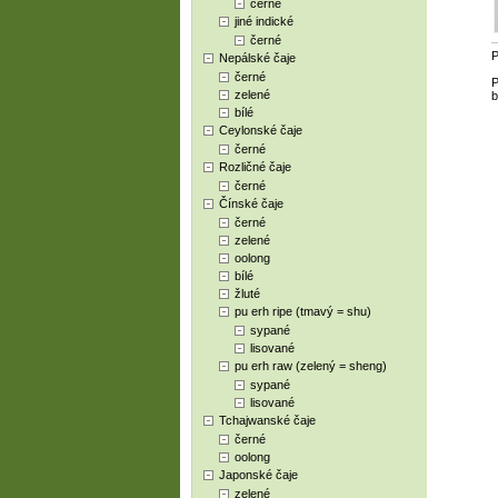
černé
jiné indické
černé
P
Nepálské čaje
černé
P
zelené
b
bílé
Ceylonské čaje
černé
Rozličné čaje
černé
Čínské čaje
černé
zelené
oolong
bílé
žluté
pu erh ripe (tmavý = shu)
sypané
lisované
pu erh raw (zelený = sheng)
sypané
lisované
Tchajwanské čaje
černé
oolong
Japonské čaje
zelené