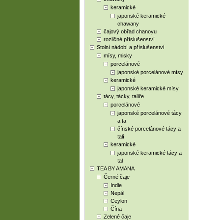
keramické
japonské keramické
chawany
čajový obřad chanoyu
rozličné příslušenství
Stolní nádobí a příslušenství
mísy, misky
porcelánové
japonské porcelánové mísy
keramické
japonské keramické mísy
tácy, tácky, talíře
porcelánové
japonské porcelánové tácy
a ta
čínské porcelánové tácy a
talí
keramické
japonské keramické tácy a
tal
TEA BY AMANA
Černé čaje
Indie
Nepál
Ceylon
Čína
Zelené čaje