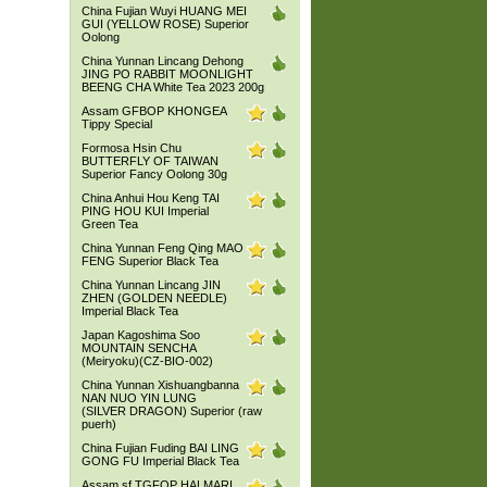
China Fujian Wuyi HUANG MEI
GUI (YELLOW ROSE) Superior
Oolong
China Yunnan Lincang Dehong
JING PO RABBIT MOONLIGHT
BEENG CHA White Tea 2023 200g
Assam GFBOP KHONGEA
Tippy Special
Formosa Hsin Chu
BUTTERFLY OF TAIWAN
Superior Fancy Oolong 30g
China Anhui Hou Keng TAI
PING HOU KUI Imperial
Green Tea
China Yunnan Feng Qing MAO
FENG Superior Black Tea
China Yunnan Lincang JIN
ZHEN (GOLDEN NEEDLE)
Imperial Black Tea
Japan Kagoshima Soo
MOUNTAIN SENCHA
(Meiryoku)(CZ-BIO-002)
China Yunnan Xishuangbanna
NAN NUO YIN LUNG
(SILVER DRAGON) Superior (raw
puerh)
China Fujian Fuding BAI LING
GONG FU Imperial Black Tea
Assam sf TGFOP HALMARI