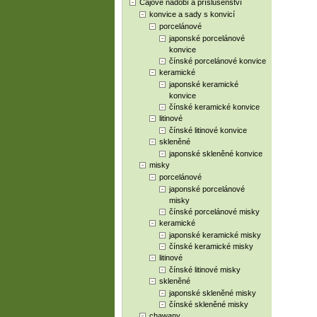
Čajové nádobí a příslušenství
konvice a sady s konvicí
porcelánové
japonské porcelánové
konvice
čínské porcelánové konvice
keramické
japonské keramické
konvice
čínské keramické konvice
litinové
čínské litinové konvice
skleněné
japonské skleněné konvice
misky
porcelánové
japonské porcelánové
misky
čínské porcelánové misky
keramické
japonské keramické misky
čínské keramické misky
litinové
čínské litinové misky
skleněné
japonské skleněné misky
čínské skleněné misky
chawany