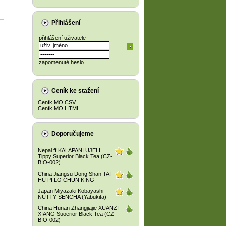
Přihlášení
přihlášení uživatele
zapomenuté heslo
Ceník ke stažení
Ceník MO CSV
Ceník MO HTML
Doporučujeme
Nepal ff KALAPANI UJELI
Tippy Superior Black Tea (CZ-
BIO-002)
China Jiangsu Dong Shan TAI
HU PI LO CHUN KING
Japan Miyazaki Kobayashi
NUTTY SENCHA (Yabukita)
China Hunan Zhangjiajie XUANZI
XIANG Suoerior Black Tea (CZ-
BIO-002)