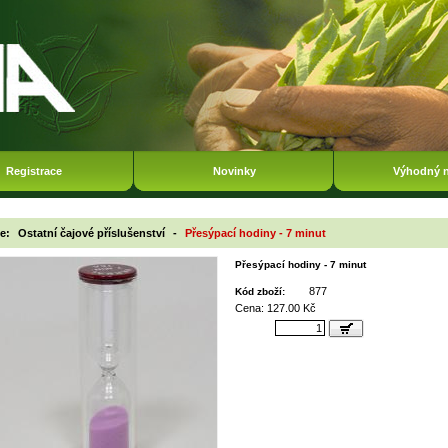
Registrace
Novinky
Výhodný 
ie:
Ostatní čajové příslušenství
-
Přesýpací hodiny - 7 minut
Přesýpací hodiny - 7 minut
877
Kód zboží:
Cena: 127.00 Kč