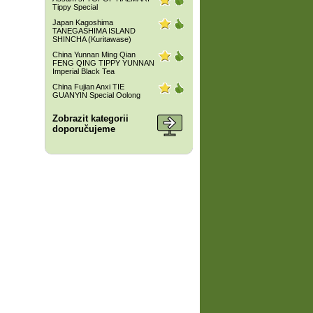
Tippy Special
Japan Kagoshima
TANEGASHIMA ISLAND
SHINCHA (Kuritawase)
China Yunnan Ming Qian
FENG QING TIPPY YUNNAN
Imperial Black Tea
China Fujian Anxi TIE
GUANYIN Special Oolong
Zobrazit kategorii
doporučujeme