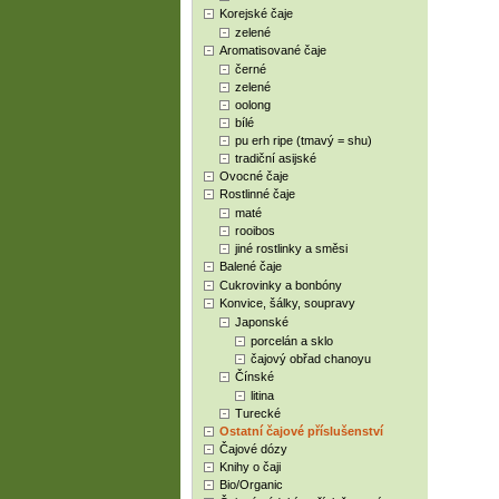
Korejské čaje
zelené
Aromatisované čaje
černé
zelené
oolong
bílé
pu erh ripe (tmavý = shu)
tradiční asijské
Ovocné čaje
Rostlinné čaje
maté
rooibos
jiné rostlinky a směsi
Balené čaje
Cukrovinky a bonbóny
Konvice, šálky, soupravy
Japonské
porcelán a sklo
čajový obřad chanoyu
Čínské
litina
Turecké
Ostatní čajové příslušenství
Čajové dózy
Knihy o čaji
Bio/Organic