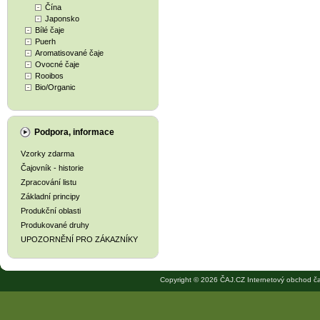
Čína
Japonsko
Bílé čaje
Puerh
Aromatisované čaje
Ovocné čaje
Rooibos
Bio/Organic
Podpora, informace
Vzorky zdarma
Čajovník - historie
Zpracování listu
Základní principy
Produkční oblasti
Produkované druhy
UPOZORNĚNÍ PRO ZÁKAZNÍKY
Copyright © 2026 ČAJ.CZ Internetový obchod ča