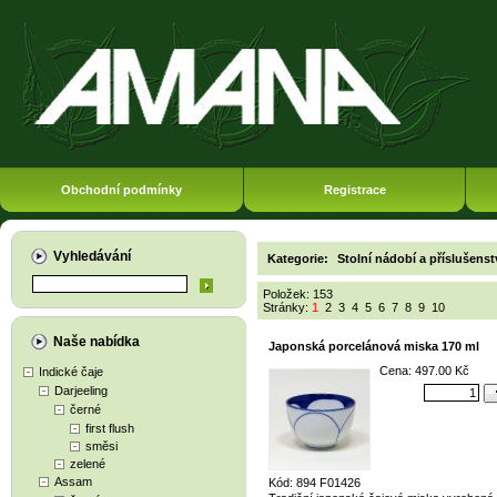
Obchodní podmínky
Registrace
Vyhledávání
Kategorie:
Stolní nádobí a příslušenst
Položek: 153
Stránky:
1
2
3
4
5
6
7
8
9
10
Naše nabídka
Japonská porcelánová miska 170 ml
Cena: 497.00 Kč
Indické čaje
Darjeeling
černé
first flush
směsi
zelené
Assam
Kód: 894 F01426