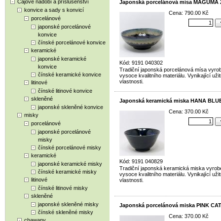
Čajové nádobí a příslušenství
Japonská porcelánová mísa MAGUMA 
konvice a sady s konvicí
Cena: 790.00 Kč
porcelánové
japonské porcelánové
konvice
čínské porcelánové konvice
keramické
japonské keramické
Kód: 9191 040302
konvice
Tradiční japonská porcelánová mísa vyro
čínské keramické konvice
vysoce kvalitního materiálu. Vynikající uži
vlastnosti.
litinové
čínské litinové konvice
skleněné
Japonská keramická miska HANA BLU
japonské skleněné konvice
Cena: 370.00 Kč
misky
porcelánové
japonské porcelánové
misky
čínské porcelánové misky
keramické
Kód: 9191 040829
japonské keramické misky
Tradiční japonská keramická miska vyrob
čínské keramické misky
vysoce kvalitního materiálu. Vynikající uži
litinové
vlastnosti.
čínské litinové misky
skleněné
japonské skleněné misky
Japonská porcelánová miska PINK CAT
čínské skleněné misky
Cena: 370.00 Kč
chawany