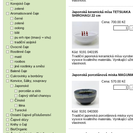
vlastnosti.
Korejské čaje
zelené
Japonská keramická mísa TETSUAKA
Aromatisované čaje
SHIROHAGI 22 cm
černé
Cena: 700.00 Kč
zelené
oolong
bílé
pu erh ripe (tmavý = shu)
tradiční asijské
Ovocné čaje
Rostlinné čaje
Kód: 9191 040195
Tradiční japonská keramická mísa vyrobe
maté
vysoce kvalitního materiálu. Vynikající uži
rooibos
vlastnosti.
jiné rostlinky a směsi
Balené čaje
Japonská porcelánová miska MAGUMA
Cukrovinky a bonbóny
Konvice, šálky, soupravy
Cena: 570.00 Kč
Japonské
porcelán a sklo
čajový obřad chanoyu
Čínské
litina
Turecké
Kód: 9191 040300
Ostatní čajové příslušenství
Tradiční japonská porcelánová miska vyr
vysoce kvalitního materiálu. Vynikající uži
Čajové dózy
vlastnosti.
Knihy o čaji
Bio/Organic