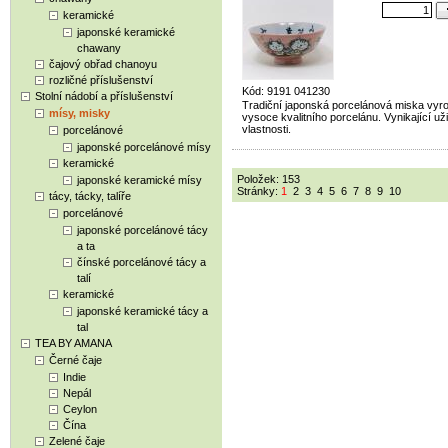
keramické
japonské keramické
chawany
čajový obřad chanoyu
rozličné příslušenství
Kód: 9191 041230
Stolní nádobí a příslušenství
Tradiční japonská porcelánová miska vyr
mísy, misky
vysoce kvalitního porcelánu. Vynikající už
vlastnosti.
porcelánové
japonské porcelánové mísy
keramické
Položek: 153
japonské keramické mísy
Stránky:
1
2
3
4
5
6
7
8
9
10
tácy, tácky, talíře
porcelánové
japonské porcelánové tácy
a ta
čínské porcelánové tácy a
talí
keramické
japonské keramické tácy a
tal
TEA BY AMANA
Černé čaje
Indie
Nepál
Ceylon
Čína
Zelené čaje