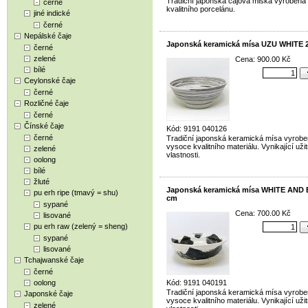
Tradiční japonská čajová miska vyrobená
černé
kvalitního porcelánu.
jiné indické
černé
Nepálské čaje
Japonská keramická mísa UZU WHITE 
černé
zelené
Cena: 900.00 Kč
bílé
Ceylonské čaje
černé
Rozličné čaje
černé
Čínské čaje
Kód: 9191 040126
černé
Tradiční japonská keramická mísa vyrobe
vysoce kvalitního materiálu. Vynikající uži
zelené
vlastnosti.
oolong
bílé
žluté
Japonská keramická mísa WHITE AND
pu erh ripe (tmavý = shu)
cm
sypané
Cena: 700.00 Kč
lisované
pu erh raw (zelený = sheng)
sypané
lisované
Tchajwanské čaje
černé
oolong
Kód: 9191 040191
Tradiční japonská keramická mísa vyrobe
Japonské čaje
vysoce kvalitního materiálu. Vynikající uži
zelené