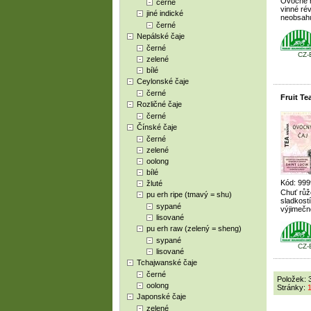
Ovocně r
černé
vinné rév
jiné indické
neobsahuj
černé
Nepálské čaje
černé
CZ-
zelené
bílé
Ceylonské čaje
černé
Fruit T
Rozličné čaje
černé
Čínské čaje
černé
zelené
oolong
bílé
Kód: 999
žluté
Chuť růž
pu erh ripe (tmavý = shu)
sladkost
sypané
výjimečn
lisované
pu erh raw (zelený = sheng)
sypané
CZ-
lisované
Tchajwanské čaje
černé
Položek: 
oolong
Stránky:
Japonské čaje
zelené