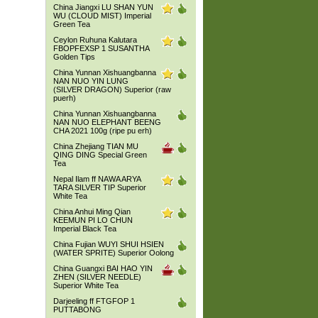
China Jiangxi LU SHAN YUN
WU (CLOUD MIST) Imperial
Green Tea
Ceylon Ruhuna Kalutara
FBOPFEXSP 1 SUSANTHA
Golden Tips
China Yunnan Xishuangbanna
NAN NUO YIN LUNG
(SILVER DRAGON) Superior (raw
puerh)
China Yunnan Xishuangbanna
NAN NUO ELEPHANT BEENG
CHA 2021 100g (ripe pu erh)
China Zhejiang TIAN MU
QING DING Special Green
Tea
Nepal Ilam ff NAWA ARYA
TARA SILVER TIP Superior
White Tea
China Anhui Ming Qian
KEEMUN PI LO CHUN
Imperial Black Tea
China Fujian WUYI SHUI HSIEN
(WATER SPRITE) Superior Oolong
China Guangxi BAI HAO YIN
ZHEN (SILVER NEEDLE)
Superior White Tea
Darjeeling ff FTGFOP 1
PUTTABONG