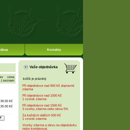
nákup
Kontakty
Vaše objednávka
ev
cena
košík je prázdný
g
|
seznam
Při objednávce nad 900 Kč dopravné
zdarma
Při objednávce nad 1000 Kč
1 vzorek zdarma
39.00 Kč
Při objednávce nad 1500 Kč
135.00 Kč
3 vzorky zdarma nebo sleva 5%
Za každých dalších 500 Kč
1 vzorek zdarma
Vzorky zdarma a slevu na objednávku
nelze kombinovat.