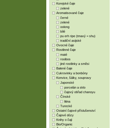
Korejské čaje
zelené
Aromatisované čaje
černé
zelené
oolong
bílé
pu erh ripe (tmavý = shu)
tradiční asijské
Ovocné čaje
Rostlinné čaje
maté
rooibos
jiné rostlinky a směsi
Balené čaje
Cukrovinky a bonbóny
Konvice, šálky, soupravy
Japonské
porcelán a sklo
čajový obřad chanoyu
Čínské
litina
Turecké
Ostatní čajové příslušenství
Čajové dózy
Knihy o čaji
Bio/Organic