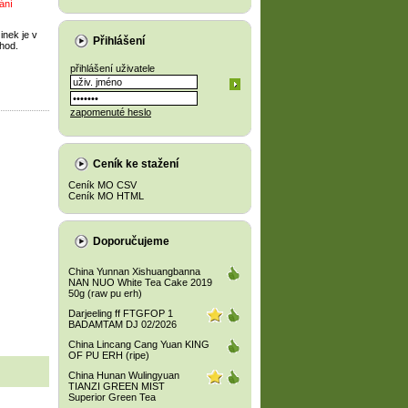
ání
inek je v
Přihlášení
hod.
přihlášení uživatele
zapomenuté heslo
Ceník ke stažení
Ceník MO CSV
Ceník MO HTML
Doporučujeme
China Yunnan Xishuangbanna
NAN NUO White Tea Cake 2019
50g (raw pu erh)
Darjeeling ff FTGFOP 1
BADAMTAM DJ 02/2026
China Lincang Cang Yuan KING
OF PU ERH (ripe)
China Hunan Wulingyuan
TIANZI GREEN MIST
Superior Green Tea