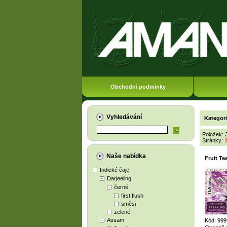
Obchodní podmínky
Vyhledávání
Kategor
Položek: 
Stránky:
Naše nabídka
Fruit T
Indické čaje
Darjeeling
černé
first flush
směsi
zelené
Assam
Kód: 999