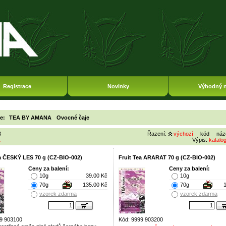
Registrace
Novinky
Výhodný 
ie:
TEA BY AMANA
Ovocné čaje
3
Řazení:
výchozí
kód
náz
1
Výpis:
katalo
ea ČESKÝ LES 70 g (CZ-BIO-002)
Fruit Tea ARARAT 70 g (CZ-BIO-002)
Ceny za balení:
Ceny za balení:
10g
39.00 Kč
10g
70g
135.00 Kč
70g
vzorek zdarma
vzorek zdarma
9 903100
Kód: 9999 903200