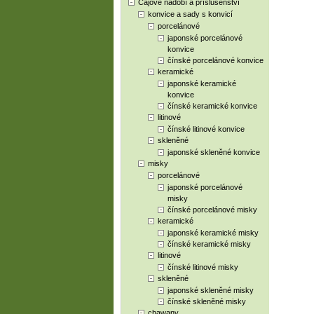
Čajové nádobí a příslušenství
konvice a sady s konvicí
porcelánové
japonské porcelánové
konvice
čínské porcelánové konvice
keramické
japonské keramické
konvice
čínské keramické konvice
litinové
čínské litinové konvice
skleněné
japonské skleněné konvice
misky
porcelánové
japonské porcelánové
misky
čínské porcelánové misky
keramické
japonské keramické misky
čínské keramické misky
litinové
čínské litinové misky
skleněné
japonské skleněné misky
čínské skleněné misky
chawany