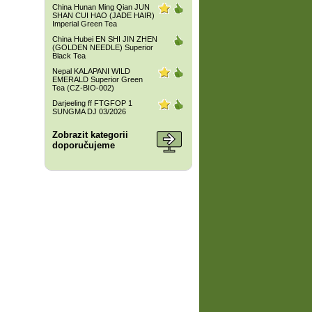
China Hunan Ming Qian JUN
SHAN CUI HAO (JADE HAIR)
Imperial Green Tea
China Hubei EN SHI JIN ZHEN
(GOLDEN NEEDLE) Superior
Black Tea
Nepal KALAPANI WILD
EMERALD Superior Green
Tea (CZ-BIO-002)
Darjeeling ff FTGFOP 1
SUNGMA DJ 03/2026
Zobrazit kategorii
doporučujeme