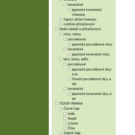
keramické
japonské keramické
chawany
čajový obřad chanoyu
rozličné příslušenství
Stolní nádobí a příslušenství
mísy, misky
porcelánové
japonské porcelánové mísy
keramické
japonské keramické mísy
tácy, tácky, talíře
porcelánové
japonské porcelánové tácy
a ta
čínské porcelánové tácy a
talí
keramické
japonské keramické tácy a
tal
TEA BY AMANA
Černé čaje
Indie
Nepál
Ceylon
Čína
Zelené čaje