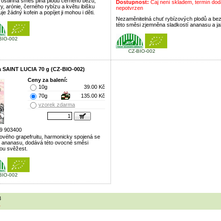
ostlinná směs plná plodů černého bezu,
Dostupnost:
Čaj není skladem, termín dod
y, arónie, černého rybízu a květu ibišku
nepotvrzen
e žádný kofein a popíjet ji mohou i děti.
Nezaměnitelná chuť rybízových plodů a bez
této směsi zjemněna sladkostí ananasu a ja
BIO-002
CZ-BIO-002
ea SAINT LUCIA 70 g (CZ-BIO-002)
Ceny za balení:
10g
39.00 Kč
70g
135.00 Kč
vzorek zdarma
9 903400
ového grapefruitu, harmonicky spojená se
í ananasu, dodává této ovocné směsi
ou svěžest.
BIO-002
3
1