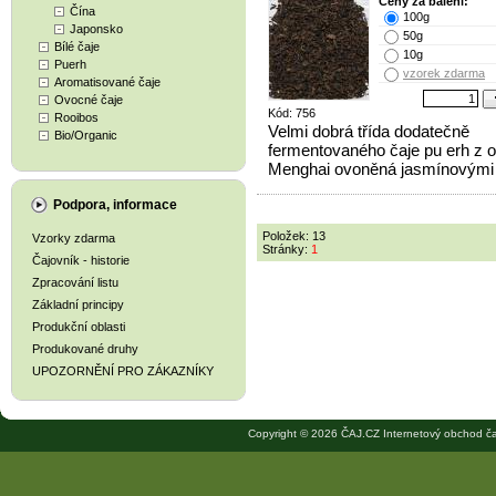
Ceny za balení:
Čína
100g
Japonsko
50g
Bílé čaje
10g
Puerh
vzorek zdarma
Aromatisované čaje
Ovocné čaje
Kód: 756
Rooibos
Velmi dobrá třída dodatečně
Bio/Organic
fermentovaného čaje pu erh z o
Menghai ovoněná jasmínovými 
Podpora, informace
Položek: 13
Vzorky zdarma
Stránky:
1
Čajovník - historie
Zpracování listu
Základní principy
Produkční oblasti
Produkované druhy
UPOZORNĚNÍ PRO ZÁKAZNÍKY
Copyright © 2026 ČAJ.CZ Internetový obchod ča