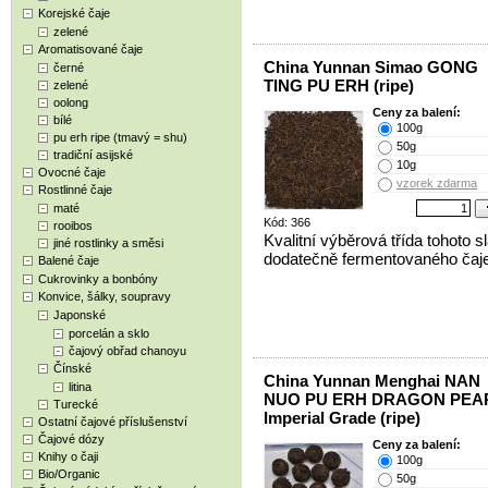
Korejské čaje
zelené
Aromatisované čaje
China Yunnan Simao GONG
černé
TING PU ERH (ripe)
zelené
oolong
Ceny za balení:
bílé
100g
pu erh ripe (tmavý = shu)
50g
tradiční asijské
10g
Ovocné čaje
vzorek zdarma
Rostlinné čaje
maté
Kód: 366
rooibos
Kvalitní výběrová třída tohoto s
jiné rostlinky a směsi
dodatečně fermentovaného čaje
Balené čaje
Cukrovinky a bonbóny
Konvice, šálky, soupravy
Japonské
porcelán a sklo
čajový obřad chanoyu
Čínské
China Yunnan Menghai NAN
litina
NUO PU ERH DRAGON PEA
Turecké
Imperial Grade (ripe)
Ostatní čajové příslušenství
Čajové dózy
Ceny za balení:
Knihy o čaji
100g
Bio/Organic
50g