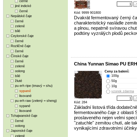
černé
jiné indické
černé
Kód: 9999 901800
Nepálské čaje
Dvakrát fermentovaný černý ča
černé
charakteristický nasládle zemit
zelené
a plnou, nepatrně svíravou chut
bílé
podtóny vyzrálých plodů peckov
Ceylonské čaje
černé
Rozličné čaje
černé
Čínské čaje
černé
China Yunnan Simao PU ERH 
zelené
oolong
Ceny za balení:
100g
bílé
žluté
50g
pu erh ripe (tmavý = shu)
10g
sypané
vzorek zdarma
lisované
pu erh raw (zelený = sheng)
Kód: 284
sypané
Základní listová třída dodatečn
lisované
fermentovaného čaje z oblasti 
Tchajwanské čaje
proslaveného nejen velmi speci
černé
"zatuchle" zemitou chutí, ale ta
oolong
vynikajícími zdravotními účinky
Japonské čaje
zelené