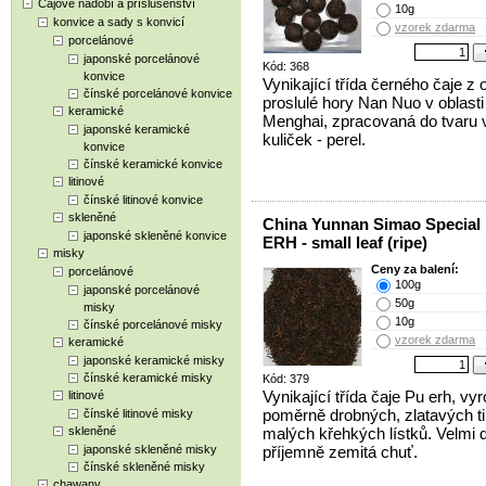
Čajové nádobí a příslušenství
10g
konvice a sady s konvicí
vzorek zdarma
porcelánové
japonské porcelánové
Kód: 368
konvice
Vynikající třída černého čaje z o
čínské porcelánové konvice
proslulé hory Nan Nuo v oblasti
keramické
Menghai, zpracovaná do tvaru 
japonské keramické
kuliček - perel.
konvice
čínské keramické konvice
litinové
čínské litinové konvice
skleněné
China Yunnan Simao Special
japonské skleněné konvice
ERH - small leaf (ripe)
misky
Ceny za balení:
porcelánové
100g
japonské porcelánové
50g
misky
10g
čínské porcelánové misky
vzorek zdarma
keramické
japonské keramické misky
čínské keramické misky
Kód: 379
Vynikající třída čaje Pu erh, vy
litinové
poměrně drobných, zlatavých t
čínské litinové misky
skleněné
malých křehkých lístků. Velmi 
japonské skleněné misky
příjemně zemitá chuť.
čínské skleněné misky
chawany