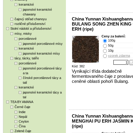
keramické
japonské keramické
chawany
China Yunnan Xishuangbann
čajový obřad chanoyu
BULANG SONG ZHEN KING 
rozličné příslušenství
ERH (ripe)
Stolní nádobí a příslušenství
mísy, misky
Ceny za balení:
porcelánové
100g
japonské porcelánové mísy
50g
keramické
10g
japonské keramické mísy
vzorek zdarma
tácy, tácky, talíře
porcelánové
Kód: 382
japonské porcelánové tácy
Vynikající třída dodatečně
a ta
fermentovaného čaje z proslav
čínské porcelánové tácy a
ceněné oblasti pohoří Bulang.
talí
keramické
japonské keramické tácy a
tal
TEA BY AMANA
Černé čaje
Indie
China Yunnan Xishuangbann
Nepál
MENGHAI PU ERH JASMIN 
Ceylon
(ripe)
Čína
Zelené čaje