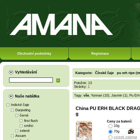
Obchodní podmínky
Registrace
Vyhledávání
Kategorie:
Čínské čaje
pu erh ripe (t
Položek: 13
Stránky:
1
Tagy:
vše
,
Yunnan (10)
,
Jasmin (1)
,
Pu Erh
Naše nabídka
Indické čaje
China PU ERH BLACK DRA
Darjeeling
g
černé
first flush
Ceny za balení:
směsi
10g
zelené
70g
Assam
vzorek zdarma