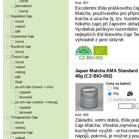
černé
Kód: 457
jiné indické
Excelentní třída práškového ča
černé
Matcha, používaného pro přípr
Nepálské čaje
koicha a usucha (tj. tzv. hustéh
černé
řídkého čaje) při čajovém obřad
zelené
Vyráběná pečlivým rozemletím
bílé
nejlepších tříd listového čaje T
Ceylonské čaje
výhradně z jarní sklizně.
černé
Rozličné čaje
černé
Čínské čaje
CZ-BIO-002
černé
zelené
Japan Matcha AMA Standard
oolong
40g (CZ-BIO-002)
bílé
žluté
Ceny za balení:
pu erh ripe (tmavý = shu)
10g
sypané
40g
lisované
vzorek zdarma
pu erh raw (zelený = sheng)
sypané
lisované
Kód: 459
Tchajwanské čaje
Základní, velmi dobrá, třída pr
černé
čaje Matcha. Vhodná zejména 
oolong
kuchyňské využití - ochucován
Japonské čaje
nápojů, pokrmů, je možné ji pou
zelené