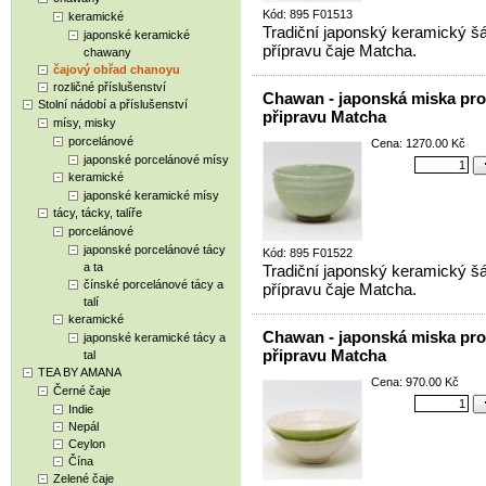
Kód: 895 F01513
keramické
Tradiční japonský keramický šá
japonské keramické
přípravu čaje Matcha.
chawany
čajový obřad chanoyu
rozličné příslušenství
Chawan - japonská miska pro
Stolní nádobí a příslušenství
připravu Matcha
mísy, misky
porcelánové
Cena: 1270.00 Kč
japonské porcelánové mísy
keramické
japonské keramické mísy
tácy, tácky, talíře
porcelánové
japonské porcelánové tácy
Kód: 895 F01522
a ta
Tradiční japonský keramický šá
čínské porcelánové tácy a
přípravu čaje Matcha.
talí
keramické
Chawan - japonská miska pro
japonské keramické tácy a
připravu Matcha
tal
TEA BY AMANA
Cena: 970.00 Kč
Černé čaje
Indie
Nepál
Ceylon
Čína
Zelené čaje