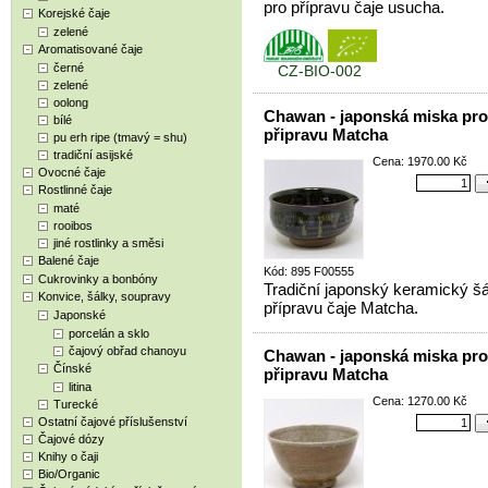
pro přípravu čaje usucha.
Korejské čaje
zelené
Aromatisované čaje
černé
CZ-BIO-002
zelené
oolong
Chawan - japonská miska pro
bílé
připravu Matcha
pu erh ripe (tmavý = shu)
tradiční asijské
Cena: 1970.00 Kč
Ovocné čaje
Rostlinné čaje
maté
rooibos
jiné rostlinky a směsi
Balené čaje
Kód: 895 F00555
Cukrovinky a bonbóny
Tradiční japonský keramický šá
Konvice, šálky, soupravy
přípravu čaje Matcha.
Japonské
porcelán a sklo
čajový obřad chanoyu
Chawan - japonská miska pro
Čínské
připravu Matcha
litina
Cena: 1270.00 Kč
Turecké
Ostatní čajové příslušenství
Čajové dózy
Knihy o čaji
Bio/Organic