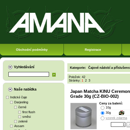
Obchodní podmínky
Registrace
Vyhledávání
Kategorie:
Čajové nádobí a příslušens
Položek: 42
Stránky:
1
2
3
Naše nabídka
Japan Matcha KINU Ceremon
Grade 30g (CZ-BIO-002)
Indické čaje
Darjeeling
Ceny za balení:
černé
10g
first flush
30g
směsi
vzorek zdarma
zelené
Assam