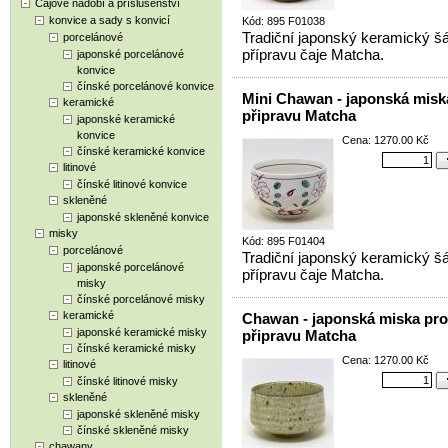
Čajové nádobí a příslušenství
konvice a sady s konvicí
Kód: 895 F01038
Tradiční japonský keramický šá
porcelánové
přípravu čaje Matcha.
japonské porcelánové
konvice
čínské porcelánové konvice
Mini Chawan - japonská misk
keramické
připravu Matcha
japonské keramické
konvice
Cena: 1270.00 Kč
čínské keramické konvice
litinové
čínské litinové konvice
skleněné
japonské skleněné konvice
misky
Kód: 895 F01404
porcelánové
Tradiční japonský keramický šá
japonské porcelánové
přípravu čaje Matcha.
misky
čínské porcelánové misky
keramické
Chawan - japonská miska pro
japonské keramické misky
připravu Matcha
čínské keramické misky
Cena: 1270.00 Kč
litinové
čínské litinové misky
skleněné
japonské skleněné misky
čínské skleněné misky
chawany