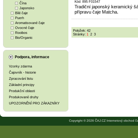
Kód: 895 F01547
Čína
Tradiční japonský keramický šá
Japonsko
přípravu čaje Matcha.
Bílé čaje
Puerh
Aromatisované čaje
Ovocné čaje
Položek: 42
Rooibos
Stránky:
1
2
3
Bio/Organic
Podpora, informace
Vzorky zdarma
Čajovník - historie
Zpracování listu
Základní principy
Produkční oblasti
Produkované druhy
UPOZORNĚNÍ PRO ZÁKAZNÍKY
Copyright © 2026 ČAJ.CZ Internetový obchod ča