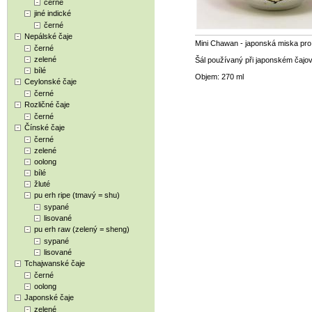
černé
jiné indické
černé
Nepálské čaje
Mini Chawan - japonská miska pro
černé
zelené
Šál používaný při japonském čajov
bílé
Objem: 270 ml
Ceylonské čaje
černé
Rozličné čaje
černé
Čínské čaje
černé
zelené
oolong
bílé
žluté
pu erh ripe (tmavý = shu)
sypané
lisované
pu erh raw (zelený = sheng)
sypané
lisované
Tchajwanské čaje
černé
oolong
Japonské čaje
zelené