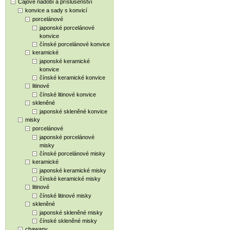
Čajové nádobí a příslušenství
konvice a sady s konvicí
porcelánové
japonské porcelánové
konvice
čínské porcelánové konvice
keramické
japonské keramické
konvice
čínské keramické konvice
litinové
čínské litinové konvice
skleněné
japonské skleněné konvice
misky
porcelánové
japonské porcelánové
misky
čínské porcelánové misky
keramické
japonské keramické misky
čínské keramické misky
litinové
čínské litinové misky
skleněné
japonské skleněné misky
čínské skleněné misky
chawany