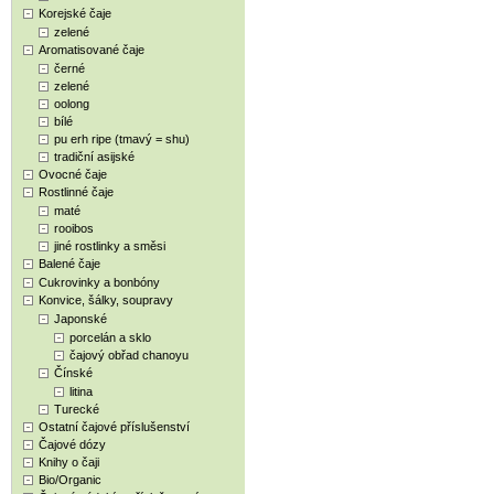
Korejské čaje
zelené
Aromatisované čaje
černé
zelené
oolong
bílé
pu erh ripe (tmavý = shu)
tradiční asijské
Ovocné čaje
Rostlinné čaje
maté
rooibos
jiné rostlinky a směsi
Balené čaje
Cukrovinky a bonbóny
Konvice, šálky, soupravy
Japonské
porcelán a sklo
čajový obřad chanoyu
Čínské
litina
Turecké
Ostatní čajové příslušenství
Čajové dózy
Knihy o čaji
Bio/Organic