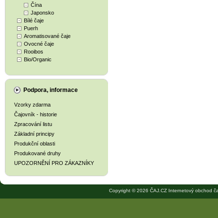
Čína
Japonsko
Bílé čaje
Puerh
Aromatisované čaje
Ovocné čaje
Rooibos
Bio/Organic
Podpora, informace
Vzorky zdarma
Čajovník - historie
Zpracování listu
Základní principy
Produkční oblasti
Produkované druhy
UPOZORNĚNÍ PRO ZÁKAZNÍKY
Copyright © 2026 ČAJ.CZ Internetový obchod ča