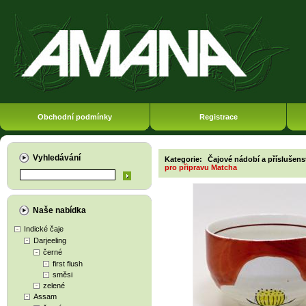
Obchodní podmínky
Registrace
Vyhledávání
Kategorie:
Čajové nádobí a příslušens
pro připravu Matcha
Naše nabídka
Indické čaje
Darjeeling
černé
first flush
směsi
zelené
Assam