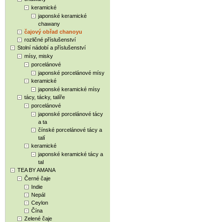
keramické
japonské keramické
chawany
čajový obřad chanoyu
rozličné příslušenství
Stolní nádobí a příslušenství
mísy, misky
porcelánové
japonské porcelánové mísy
keramické
japonské keramické mísy
tácy, tácky, talíře
porcelánové
japonské porcelánové tácy
a ta
čínské porcelánové tácy a
talí
keramické
japonské keramické tácy a
tal
TEA BY AMANA
Černé čaje
Indie
Nepál
Ceylon
Čína
Zelené čaje