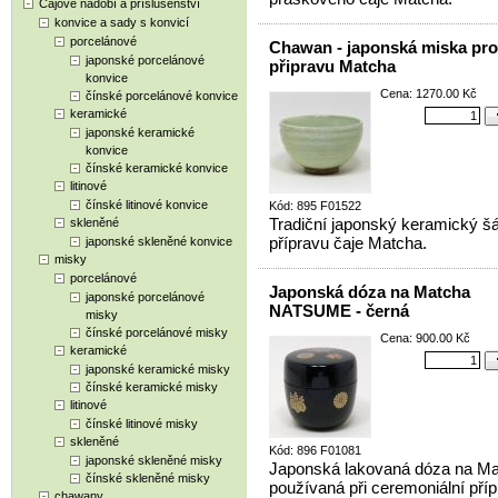
Čajové nádobí a příslušenství
konvice a sady s konvicí
porcelánové
Chawan - japonská miska pro
japonské porcelánové
připravu Matcha
konvice
Cena: 1270.00 Kč
čínské porcelánové konvice
keramické
japonské keramické
konvice
čínské keramické konvice
litinové
čínské litinové konvice
Kód: 895 F01522
Tradiční japonský keramický šá
skleněné
přípravu čaje Matcha.
japonské skleněné konvice
misky
porcelánové
Japonská dóza na Matcha
japonské porcelánové
NATSUME - černá
misky
čínské porcelánové misky
Cena: 900.00 Kč
keramické
japonské keramické misky
čínské keramické misky
litinové
čínské litinové misky
skleněné
Kód: 896 F01081
japonské skleněné misky
Japonská lakovaná dóza na Ma
čínské skleněné misky
používaná při ceremoniální příp
chawany