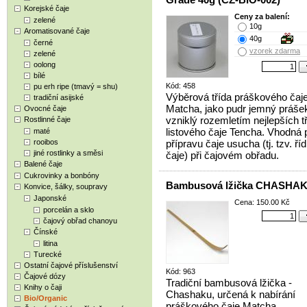
Korejské čaje
Ceny za balení:
zelené
10g
Aromatisované čaje
40g
černé
vzorek zdarma
zelené
oolong
bílé
Kód: 458
pu erh ripe (tmavý = shu)
Výběrová třída práškového čaj
tradiční asijské
Matcha, jako pudr jemný práše
Ovocné čaje
vzniklý rozemletím nejlepších t
Rostlinné čaje
listového čaje Tencha. Vhodná 
maté
rooibos
přípravu čaje usucha (tj. tzv. ří
jiné rostlinky a směsi
čaje) při čajovém obřadu.
Balené čaje
Cukrovinky a bonbóny
Bambusová lžička CHASHA
Konvice, šálky, soupravy
Japonské
Cena: 150.00 Kč
porcelán a sklo
čajový obřad chanoyu
Čínské
litina
Turecké
Ostatní čajové příslušenství
Kód: 963
Čajové dózy
Tradiční bambusová lžička -
Knihy o čaji
Chashaku, určená k nabírání
Bio/Organic
práškového čaje Matcha.