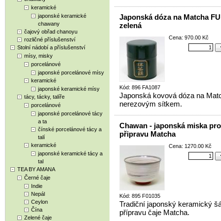
keramické
japonské keramické
Japonská dóza na Matcha FU
chawany
zelená
čajový obřad chanoyu
Cena: 970.00 Kč
rozličné příslušenství
Stolní nádobí a příslušenství
mísy, misky
porcelánové
japonské porcelánové mísy
keramické
Kód: 896 FA1087
japonské keramické mísy
Japonská kovová dóza na Mat
tácy, tácky, talíře
nerezovým sítkem.
porcelánové
japonské porcelánové tácy
a ta
Chawan - japonská miska pro
čínské porcelánové tácy a
připravu Matcha
talí
keramické
Cena: 1270.00 Kč
japonské keramické tácy a
tal
TEA BY AMANA
Černé čaje
Indie
Nepál
Kód: 895 F01035
Ceylon
Tradiční japonský keramický šá
Čína
přípravu čaje Matcha.
Zelené čaje