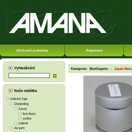
Obchodní podmínky
Registrace
Vyhledávání
Kategorie:
Bio/Organic
-
Japan Matc
Naše nabídka
Indické čaje
Darjeeling
černé
first flush
směsi
zelené
Assam