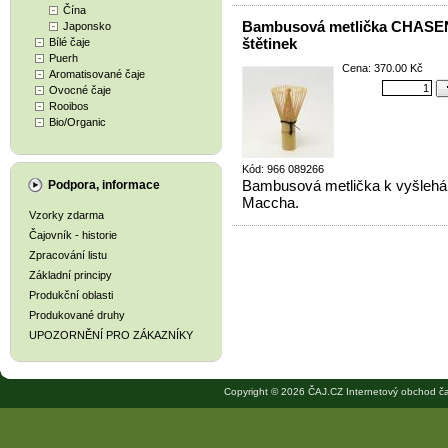
Čína
Bambusová metlička CHASEN
Japonsko
štětinek
Bílé čaje
Puerh
Cena: 370.00 Kč
Aromatisované čaje
Ovocné čaje
Rooibos
Bio/Organic
Kód: 966 089266
Bambusová metlička k vyšlehán
Podpora, informace
Maccha.
Vzorky zdarma
Čajovník - historie
Zpracování listu
Základní principy
Produkční oblasti
Produkované druhy
UPOZORNĚNÍ PRO ZÁKAZNÍKY
Copyright © 2026 ČAJ.CZ Internetový obchod ča