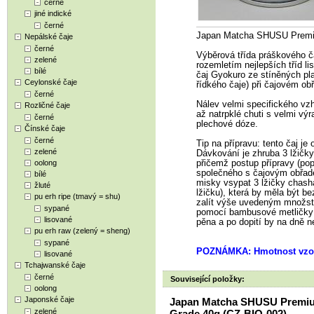
černé
jiné indické
černé
Japan Matcha SHUSU Premi
Nepálské čaje
černé
Výběrová třída práškového č
zelené
rozemletím nejlepších tříd l
bílé
čaj Gyokuro ze stíněných pla
Ceylonské čaje
řídkého čaje) při čajovém ob
černé
Nálev velmi specifického vzh
Rozličné čaje
až natrpklé chuti s velmi vý
černé
plechové dóze.
Čínské čaje
černé
Tip na přípravu: tento čaj j
zelené
Dávkování je zhruba 3 lžičky
oolong
přičemž postup přípravy (pop
společného s čajovým obřade
bílé
misky vsypat 3 lžičky chash
žluté
lžičku), která by měla být bez
pu erh ripe (tmavý = shu)
zalít výše uvedeným množstv
sypané
pomocí bambusové metličky 
lisované
pěna a po dopití by na dně 
pu erh raw (zelený = sheng)
sypané
POZNÁMKA: Hmotnost vzor
lisované
Tchajwanské čaje
černé
Související položky:
oolong
Japonské čaje
Japan Matcha SHUSU Premi
zelené
Grade 40g (CZ-BIO-002)