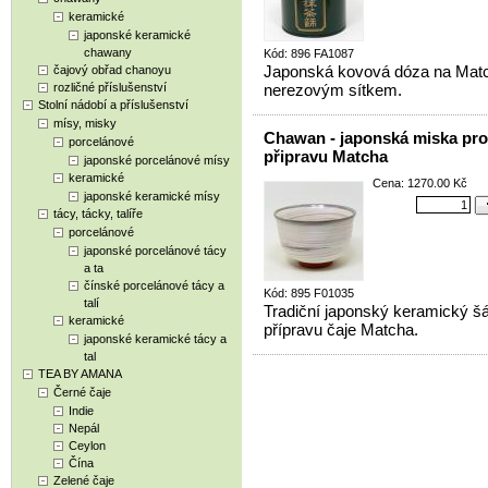
keramické
japonské keramické
chawany
Kód: 896 FA1087
Japonská kovová dóza na Mat
čajový obřad chanoyu
rozličné příslušenství
nerezovým sítkem.
Stolní nádobí a příslušenství
mísy, misky
Chawan - japonská miska pro
porcelánové
připravu Matcha
japonské porcelánové mísy
keramické
Cena: 1270.00 Kč
japonské keramické mísy
tácy, tácky, talíře
porcelánové
japonské porcelánové tácy
a ta
čínské porcelánové tácy a
Kód: 895 F01035
talí
Tradiční japonský keramický šá
keramické
přípravu čaje Matcha.
japonské keramické tácy a
tal
TEA BY AMANA
Černé čaje
Indie
Nepál
Ceylon
Čína
Zelené čaje