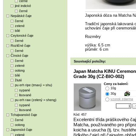
černé
jiné indické
černé
Japonská dóza na Matcha 
Nepálské čaje
černé
Tradiční japonská lakovaná 
zelené
uchování čaje při ceremoniál
bílé
Ceylonské čaje
Rozměry
černé
výška: 6.5 cm
Rozličné čaje
průměr: 6 cm
černé
Čínské čaje
černé
Související položky:
zelené
oolong
Japan Matcha KINU Ceremon
bílé
Grade 30g (CZ-BIO-002)
žluté
Ceny za balení:
pu erh ripe (tmavý = shu)
10g
sypané
30g
lisované
vzorek zdarma
pu erh raw (zelený = sheng)
sypané
lisované
Kód: 457
Tchajwanské čaje
Excelentní třída práškového ča
černé
Matcha, používaného pro přípr
oolong
koicha a usucha (tj. tzv. hustéh
Japonské čaje
řídkého čaje) při čajovém obřad
zelené