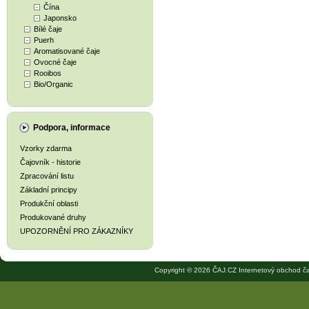
Čína
Japonsko
Bílé čaje
Puerh
Aromatisované čaje
Ovocné čaje
Rooibos
Bio/Organic
Podpora, informace
Vzorky zdarma
Čajovník - historie
Zpracování listu
Základní principy
Produkční oblasti
Produkované druhy
UPOZORNĚNÍ PRO ZÁKAZNÍKY
Copyright © 2026 ČAJ.CZ Internetový obchod ča