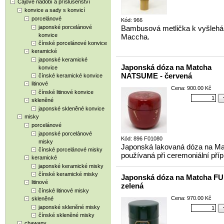
Čajové nádobí a příslušenství
konvice a sady s konvicí
porcelánové
Kód: 966
japonské porcelánové
Bambusová metlička k vyšlehán
konvice
Maccha.
čínské porcelánové konvice
keramické
japonské keramické
Japonská dóza na Matcha
konvice
NATSUME - červená
čínské keramické konvice
litinové
Cena: 900.00 Kč
čínské litinové konvice
skleněné
japonské skleněné konvice
misky
porcelánové
japonské porcelánové
Kód: 896 F01080
misky
Japonská lakovaná dóza na Ma
čínské porcelánové misky
používaná při ceremoniální příp
keramické
japonské keramické misky
čínské keramické misky
Japonská dóza na Matcha FU
litinové
zelená
čínské litinové misky
Cena: 970.00 Kč
skleněné
japonské skleněné misky
čínské skleněné misky
chawany