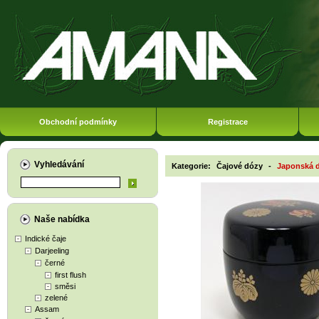
Obchodní podmínky
Registrace
Vyhledávání
Kategorie:
Čajové dózy
-
Japonská 
Naše nabídka
Indické čaje
Darjeeling
černé
first flush
směsi
zelené
Assam