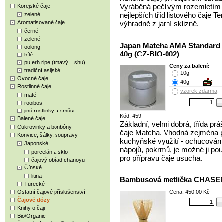
Vyráběná pečlivým rozemletím
Korejské čaje
nejlepších tříd listového čaje T
zelené
Aromatisované čaje
výhradně z jarní sklizně.
černé
zelené
Japan Matcha AMA Standard
oolong
40g (CZ-BIO-002)
bílé
pu erh ripe (tmavý = shu)
Ceny za balení:
tradiční asijské
10g
Ovocné čaje
40g
Rostlinné čaje
vzorek zdarma
maté
rooibos
jiné rostlinky a směsi
Kód: 459
Balené čaje
Základní, velmi dobrá, třída pr
Cukrovinky a bonbóny
čaje Matcha. Vhodná zejména 
Konvice, šálky, soupravy
kuchyňské využití - ochucován
Japonské
nápojů, pokrmů, je možné ji pou
porcelán a sklo
pro přípravu čaje usucha.
čajový obřad chanoyu
Čínské
litina
Bambusová metlička CHASE
Turecké
Ostatní čajové příslušenství
Cena: 450.00 Kč
Čajové dózy
Knihy o čaji
Bio/Organic