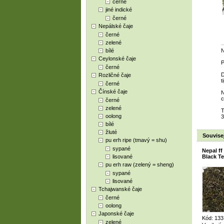
černé
jiné indické
černé
Nepálské čaje
černé
zelené
bílé
N
Ceylonské čaje
P
černé
D
Rozličné čaje
t
černé
Čínské čaje
N
c
černé
zelené
T
oolong
3
bílé
žluté
Souvisej
pu erh ripe (tmavý = shu)
sypané
Nepal f
lisované
Black T
pu erh raw (zelený = sheng)
sypané
lisované
Tchajwanské čaje
černé
oolong
Japonské čaje
Kód: 133
zelené