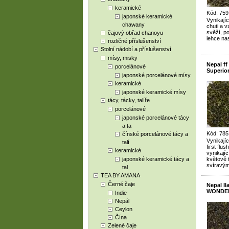
keramické
Kód: 759
japonské keramické
Vynikajíc
chawany
chuti a v
svěží, p
čajový obřad chanoyu
lehce nas
rozličné příslušenství
Stolní nádobí a příslušenství
mísy, misky
Nepal f
porcelánové
Superior
japonské porcelánové mísy
keramické
japonské keramické mísy
tácy, tácky, talíře
porcelánové
japonské porcelánové tácy
a ta
Kód: 785
čínské porcelánové tácy a
Vynikajíc
talí
first flu
keramické
vynikajíc
japonské keramické tácy a
květově 
svíravý
tal
TEA BY AMANA
Černé čaje
Nepal I
WONDER 
Indie
Nepál
Ceylon
Čína
Zelené čaje