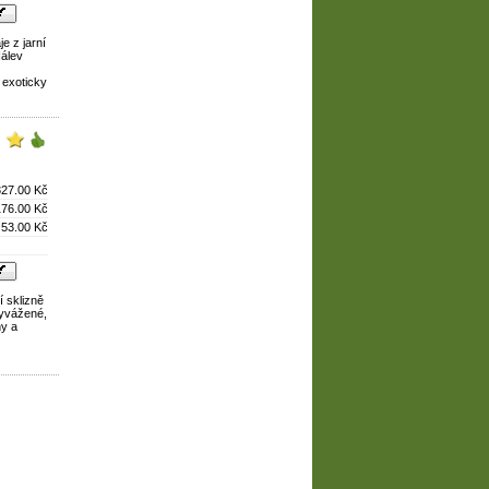
je z jarní
Nálev
 exoticky
327.00 Kč
176.00 Kč
53.00 Kč
í sklizně
vyvážené,
ny a