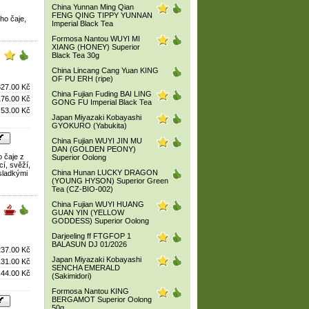
China Yunnan Ming Qian
FENG QING TIPPY YUNNAN
ho čaje,
Imperial Black Tea
Formosa Nantou WUYI MI
XIANG (HONEY) Superior
Black Tea 30g
China Lincang Cang Yuan KING
OF PU ERH (ripe)
327.00 Kč
China Fujian Fuding BAI LING
176.00 Kč
GONG FU Imperial Black Tea
53.00 Kč
Japan Miyazaki Kobayashi
GYOKURO (Yabukita)
China Fujian WUYI JIN MU
DAN (GOLDEN PEONY)
 čaje z
Superior Oolong
cí, svěží,
China Hunan LUCKY DRAGON
 sladkými
(YOUNG HYSON) Superior Green
Tea (CZ-BIO-002)
China Fujian WUYI HUANG
GUAN YIN (YELLOW
GODDESS) Superior Oolong
Darjeeling ff FTGFOP 1
BALASUN DJ 01/2026
237.00 Kč
Japan Miyazaki Kobayashi
131.00 Kč
SENCHA EMERALD
44.00 Kč
(Sakimidori)
Formosa Nantou KING
BERGAMOT Superior Oolong
50g