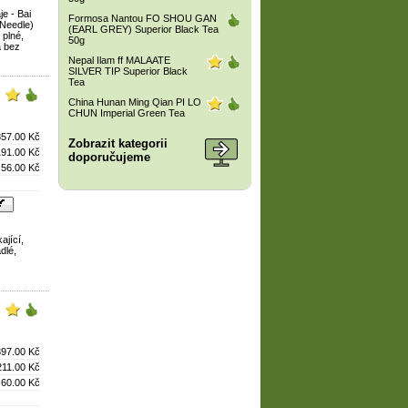
je - Bai
Formosa Nantou FO SHOU GAN
 Needle)
(EARL GREY) Superior Black Tea
 plné,
50g
a bez
Nepal Ilam ff MALAATE
SILVER TIP Superior Black
Tea
China Hunan Ming Qian PI LO
CHUN Imperial Green Tea
357.00 Kč
Zobrazit kategorii
191.00 Kč
doporučujeme
56.00 Kč
ající,
dlé,
397.00 Kč
211.00 Kč
60.00 Kč