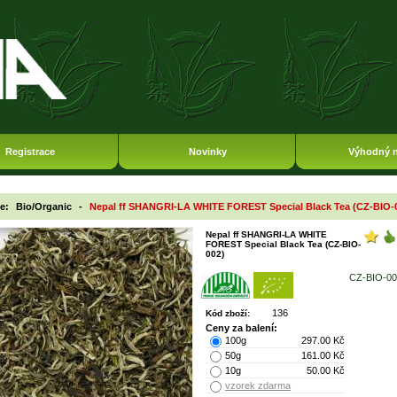
Registrace
Novinky
Výhodný 
ie:
Bio/Organic
-
Nepal ff SHANGRI-LA WHITE FOREST Special Black Tea (CZ-BIO-
Nepal ff SHANGRI-LA WHITE
FOREST Special Black Tea (CZ-BIO-
002)
CZ-BIO-00
136
Kód zboží:
Ceny za balení:
100g
297.00 Kč
50g
161.00 Kč
10g
50.00 Kč
vzorek zdarma