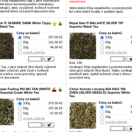
í třída nepálského čaje z jarní sklizně(first
nepotvrzen
velmi lehce fermentovaného charakteru.
nikající, plné, vyvážené, květově kořenné
Velmi dobrá třída nepálského vysokohorské
říjemně lehce svíravými tipsovými tóny.
list velmi dobré kvality s podílem tipsů.
lam ff JASBIRE SAWA White Tippy
Nepal Ilam ff MALAATE SILVER TIP
Black Tea
Superior Black Tea
Ceny za balení:
Ceny za balení:
100g
257.00 Kč
100g
50g
141.00 Kč
50g
10g
46.00 Kč
10g
vzorek zdarma
vzorek zdarma
Kód: 139
čaj, z jarní sklizně (first flush) výborné
Vynikající třída nepálského vysokohorského
Nálev výtečné, plné chuti s květově
rané jarní sklizně (first flush). Nálev vynikají
i a lehce ovocnými tóny, tipsově
poměrně plné, bylině kořenné chuti s lehce
ým dozvukem.
ovocnými tóny.
ujian Fuding PAI MU TAN (WHITE
China Yunnan Lincang BAI HAO YIN
Imperial Grade White Tea
ZHEN (SILVER NEEDLE) Superior White
Tea
Ceny za balení:
Ceny za balení:
100g
370.00 Kč
100g
50g
197.00 Kč
50g
10g
57.00 Kč
10g
vzorek zdarma
vzorek zdarma