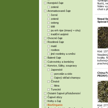
Vynikajíc
Korejské čaje
flush), 
Nálev vy
zelené
chuti s p
Aromatisované čaje
černé
zelené
Nepal I
Special 
oolong
bílé
pu erh ripe (tmavý = shu)
tradiční asijské
Ovocné čaje
Rostlinné čaje
maté
rooibos
Kód: 137
jiné rostlinky a směsi
Nepálský 
Balené čaje
kvality. 
kořenným
Cukrovinky a bonbóny
prachov
Konvice, šálky, soupravy
Japonské
China F
porcelán a sklo
PEONY) 
čajový obřad chanoyu
Čínské
litina
Turecké
Ostatní čajové příslušenství
Čajové dózy
Knihy o čaji
Bio/Organic
Kód: 277