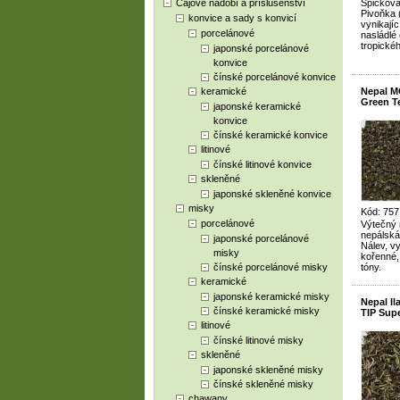
Čajové nádobí a příslušenství
Špičková 
Pivoňka 
konvice a sady s konvicí
vynikají
porcelánové
nasládlé
tropické
japonské porcelánové
konvice
čínské porcelánové konvice
keramické
Nepal M
Green T
japonské keramické
konvice
čínské keramické konvice
litinové
čínské litinové konvice
skleněné
japonské skleněné konvice
misky
Kód: 757
porcelánové
Výtečný 
nepálská 
japonské porcelánové
Nálev, v
misky
kořenné,
čínské porcelánové misky
tóny.
keramické
japonské keramické misky
Nepal I
čínské keramické misky
TIP Supe
litinové
čínské litinové misky
skleněné
japonské skleněné misky
čínské skleněné misky
chawany