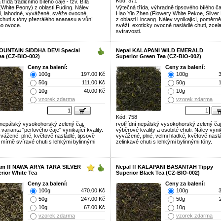
Kód: 371
třída tradičního bílého čaje - tzv. Bílá
(White Peony) z oblasti Fuding. Nálev
Výtečná třída, výhradně tipsového bílého ča
cí, lahodné, vyvážené, svěže ovocné,
Hao Yin Zhen (Flowery White Pekoe, Silver
 chuti s tóny přezrálého ananasu a vůní
z oblasti Lincang. Nálev vynikající, poměrně
ho ovoce.
svěží, exoticky ovocně nasládlé chuti, zcel
svíravosti.
OUNTAIN SIDDHA DEVI Special
Nepal KALAPANI WILD EMERALD
ea (CZ-BIO-002)
Superior Green Tea (CZ-BIO-002)
Ceny za balení:
Ceny za balení:
100g
197.00 Kč
100g
50g
111.00 Kč
50g
10g
40.00 Kč
10g
vzorek zdarma
vzorek zdarma
Kód: 758
nepálský vysokohorský zelený čaj,
rvotřídní nepálský vysokohorský zelený čaj
varianta "perlového čaje" vynikající kvality.
výběrové kvality a osobité chuti. Nálev vynik
yvážené, plné, květově nasládlé, tipsově
vyvážené, plné, velmi hladké, květově naslá
 mírně svíravé chuti s lehkými bylinnými
zelinkavé chuti s lehkými bylinnými tóny.
lam ff NAWA ARYA TARA SILVER
Nepal ff KALAPANI BASANTAH Tippy
rior White Tea
Superior Black Tea (CZ-BIO-002)
Ceny za balení:
Ceny za balení:
100g
470.00 Kč
100g
50g
247.00 Kč
50g
10g
67.00 Kč
10g
vzorek zdarma
vzorek zdarma