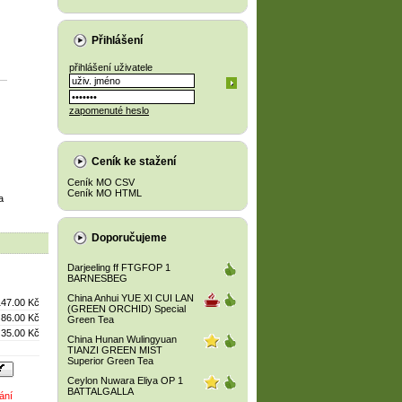
Přihlášení
přihlášení uživatele
zapomenuté heslo
Ceník ke stažení
Ceník MO CSV
Ceník MO HTML
a
Doporučujeme
Darjeeling ff FTGFOP 1
BARNESBEG
China Anhui YUE XI CUI LAN
147.00 Kč
(GREEN ORCHID) Special
86.00 Kč
Green Tea
35.00 Kč
China Hunan Wulingyuan
TIANZI GREEN MIST
Superior Green Tea
Ceylon Nuwara Eliya OP 1
BATTALGALLA
ání