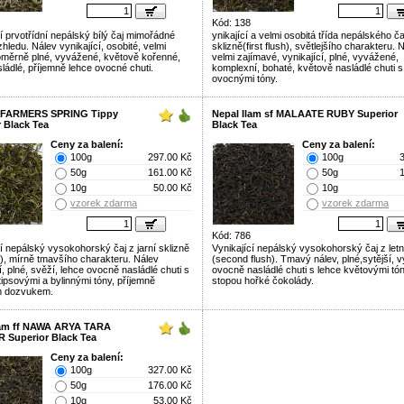
Kód: 138
í prvotřídní nepálský bílý čaj mimořádné
ynikající a velmi osobitá třída nepálského ča
zhledu. Nálev vynikající, osobité, velmi
sklizně(first flush), světlejšího charakteru. 
oměrně plné, vyvážené, květově kořenné,
velmi zajímavé, vynikající, plné, vyvážené,
ládlé, příjemně lehce ovocné chuti.
komplexní, bohaté, květově nasládlé chuti s
ovocnými tóny.
f FARMERS SPRING Tippy
Nepal Ilam sf MALAATE RUBY Superior
 Black Tea
Black Tea
Ceny za balení:
Ceny za balení:
100g
297.00 Kč
100g
50g
161.00 Kč
50g
10g
50.00 Kč
10g
vzorek zdarma
vzorek zdarma
Kód: 786
í nepálský vysokohorský čaj z jarní sklizně
Vynikající nepálský vysokohorský čaj z letn
sh), mírně tmavšího charakteru. Nálev
(second flush). Tmavý nálev, plné,sytější, 
í, plné, svěží, lehce ovocně nasládlé chuti s
ovocně nasládlé chuti s lehce květovými tó
tipsovými a bylinnými tóny, příjemně
stopou hořké čokolády.
m dozvukem.
lam ff NAWA ARYA TARA
Superior Black Tea
Ceny za balení:
100g
327.00 Kč
50g
176.00 Kč
10g
53.00 Kč