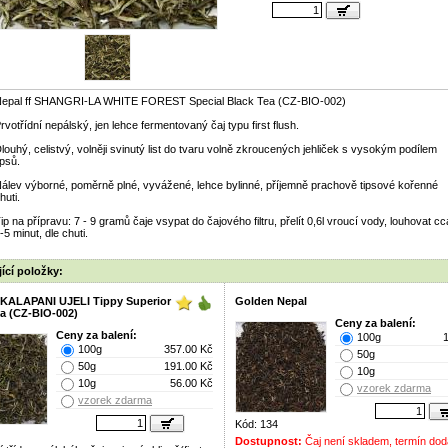
epal ff SHANGRI-LA WHITE FOREST Special Black Tea (CZ-BIO-002)
rvotřídní nepálský, jen lehce fermentovaný čaj typu first flush.
louhý, celistvý, volněji svinutý list do tvaru volně zkroucených jehliček s vysokým podílem
ipsů.
álev výborné, poměrně plné, vyvážené, lehce bylinné, příjemně prachově tipsové kořenné
huti.
ip na přípravu: 7 - 9 gramů čaje vsypat do čajového filtru, přelít 0,6l vroucí vody, louhovat cc
-5 minut, dle chuti.
ící položky:
f KALAPANI UJELI Tippy Superior
Golden Nepal
ea (CZ-BIO-002)
Ceny za balení:
Ceny za balení:
100g
100g
357.00 Kč
50g
50g
191.00 Kč
10g
10g
56.00 Kč
vzorek zdarma
vzorek zdarma
Kód: 134
Dostupnost:
Čaj není skladem, termín dod