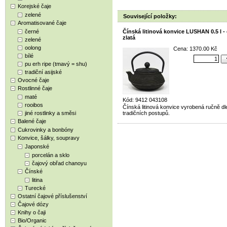
Korejské čaje
zelené
Související položky:
Aromatisované čaje
černé
Čínská litinová konvice LUSHAN 0.5 l -
zlatá
zelené
oolong
Cena: 1370.00 Kč
bílé
pu erh ripe (tmavý = shu)
tradiční asijské
Ovocné čaje
Rostlinné čaje
maté
Kód: 9412 043108
rooibos
Čínská litinová konvice vyrobená ručně dl
jiné rostlinky a směsi
tradičních postupů.
Balené čaje
Cukrovinky a bonbóny
Konvice, šálky, soupravy
Japonské
porcelán a sklo
čajový obřad chanoyu
Čínské
litina
Turecké
Ostatní čajové příslušenství
Čajové dózy
Knihy o čaji
Bio/Organic