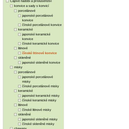
Čajové nádobí a příslušenství
konvice a sady s konvicí
porcelánové
japonské porcelánové
konvice
čínské porcelánové konvice
keramické
japonské keramické
konvice
čínské keramické konvice
litinové
čínské litinové konvice
skleněné
japonské skleněné konvice
misky
porcelánové
japonské porcelánové
misky
čínské porcelánové misky
keramické
japonské keramické misky
čínské keramické misky
litinové
čínské litinové misky
skleněné
japonské skleněné misky
čínské skleněné misky
chawany