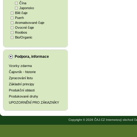
Čína
Japonsko
Bílé čaje
Puerh
Aromatisované čaje
Ovocné čaje
Rooibos
Bio/Organic
Podpora, informace
Vzorky zdarma
Čajovník - historie
Zpracování listu
Základní principy
Produkční oblasti
Produkované druhy
UPOZORNĚNÍ PRO ZÁKAZNÍKY
Copyright © 2026 ČAJ.CZ Internetový obchod ča