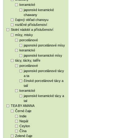
keramické
japonské keramické
chawany
čajový obřad chanoyu
rozličné příslušenství
Stolní nádobí a příslušenství
mísy, misky
porcelánové
japonské porcelánové mísy
keramické
japonské keramické mísy
tácy, tácky, talíře
porcelánové
japonské porcelánové tácy
a ta
čínské porcelánové tácy a
talí
keramické
japonské keramické tácy a
tal
TEA BY AMANA
Černé čaje
Indie
Nepál
Ceylon
Čína
Zelené čaje