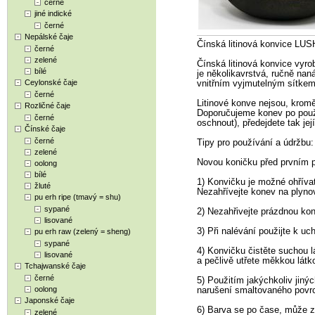
černé
jiné indické
černé
Nepálské čaje
Čínská litinová konvice LUSH
černé
zelené
Čínská litinová konvice vyro
bílé
je několikavrstvá, ručně na
Ceylonské čaje
vnitřním vyjmutelným sítkem 
černé
Litinové konve nejsou, kromě
Rozličné čaje
Doporučujeme konev po použi
černé
oschnout), předejdete tak jej
Čínské čaje
černé
Tipy pro používání a údržbu:
zelené
Novou koničku před prvním p
oolong
bílé
1) Konvičku je možné ohříva
žluté
Nezahřívejte konev na plyno
pu erh ripe (tmavý = shu)
sypané
2) Nezahřivejte prázdnou kon
lisované
3) Při nalévání použijte k u
pu erh raw (zelený = sheng)
sypané
4) Konvičku čistěte suchou l
lisované
a pečlivě utřete měkkou látk
Tchajwanské čaje
černé
5) Použitím jakýchkoliv jinýc
oolong
narušení smaltovaného povr
Japonské čaje
6) Barva se po čase, může zm
zelené