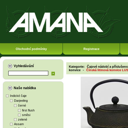
Obchodní podmínky
Registrace
Vyhledávání
Kategorie:
Čajové nádobí a příslušens
konvice
-
Čínská litinová konvice LUS
Naše nabídka
Indické čaje
Darjeeling
černé
first flush
směsi
zelené
Assam