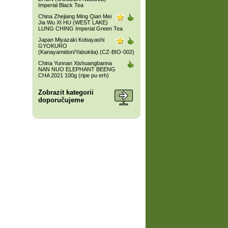
Imperial Black Tea
China Zhejiang Ming Qian Mei
Jia Wu XI HU (WEST LAKE)
LUNG CHING Imperial Green Tea
Japan Miyazaki Kobayashi
GYOKURO
(Kanayamidori/Yabukita) (CZ-BIO-002)
China Yunnan Xishuangbanna
NAN NUO ELEPHANT BEENG
CHA 2021 100g (ripe pu erh)
Zobrazit kategorii
doporučujeme