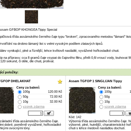
Assam GFBOP KHONGEA Tippy Special
pičková třída assámského černého čaje typu "broken", zpracovaného metodou "lámaní" list
rvotřídní na drobno lámaný list s velmi vysokým podílem zlatavých tipsů.
álev vynikající, plné a říznější, lehce květově nasládlé, vyvážené hořkosladké chuti.
ip na přípravu: cca 8 gramů čaje vsypat do čajového filtru, přelít 0,6l vroucí vody, louhovat 9
 120 sekund, či déle, dle chuti, prolívat.
ící položky:
TGFOP DHELAKHAT
Assam TGFOP 1 SINGLIJAN Tippy
Ceny za balení:
Ceny za balení:
100g
120.00 Kč
100g
50g
72.00 Kč
50g
10g
32.00 Kč
10g
vzorek zdarma
vzorek zdarma
Kód: 142
základní třída assámského černého čaje.
Výborná třída assámského černého čaje. N
lmi dobré, poměrně vyvážené, hořkosladké
výborné, plné, hutnější, charakteristické h
lehkými ovocnými tóny.
chuti s lehce medově nasládlou dochutí.