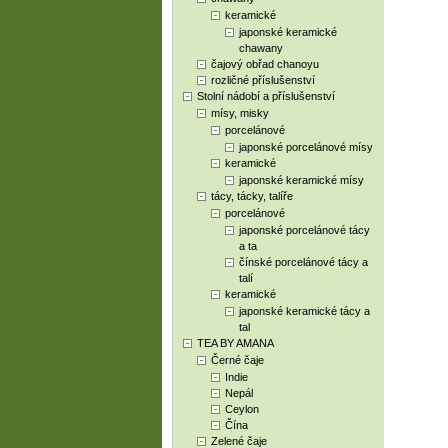
keramické
japonské keramické
chawany
čajový obřad chanoyu
rozličné příslušenství
Stolní nádobí a příslušenství
mísy, misky
porcelánové
japonské porcelánové mísy
keramické
japonské keramické mísy
tácy, tácky, talíře
porcelánové
japonské porcelánové tácy
a ta
čínské porcelánové tácy a
talí
keramické
japonské keramické tácy a
tal
TEA BY AMANA
Černé čaje
Indie
Nepál
Ceylon
Čína
Zelené čaje