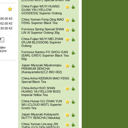
(CLOUD MIST) Special Green Tea
China Fujian WUYI HUANG
GUAN YIN (YELLOW
GODDESS) Superior Oolong
100.00 Kč
China Yunnan Feng Qing MAO
FENG Superior Black Tea
62.00 Kč
30.00 Kč
Formosa Spring Special SHAN
LIN XI Superior Oolong 30g
China Fujian WUYI MEI ZHAN
(PLUM BLOSSOM) Superior
Oolong
álev
hkými
Formosa Nantou FO SHOU GAN
(EARL GREY) Superior Black Tea
50g
Japan Miyazaki Miyakonojou
PREMIUM SENCHA
(Kanayamidori)(CZ-BIO-002)
China Anhui KEEMUN MAO FENG
Special Black Tea
China Anhui HUO SHAN
HUANG YA (YELLOW BUD)
Imperial Yellow Tea
China Hunan GU ZHAN YUN
WU (CLOUD MIST) Superior
Green Tea
Japan Miyazaki Kobayashi
NUTTY SENCHA (Yabukita)
China Yunnan Lincang JIN
ZHEN (GOLDEN NEEDLE)