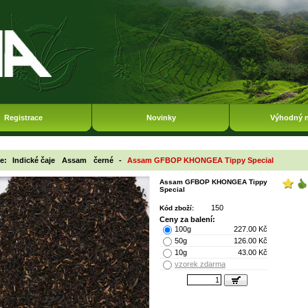
Registrace
Novinky
Výhodný 
ie:
Indické čaje
Assam
černé
-
Assam GFBOP KHONGEA Tippy Special
Assam GFBOP KHONGEA Tippy
Special
150
Kód zboží:
Ceny za balení:
100g
227.00 Kč
50g
126.00 Kč
10g
43.00 Kč
vzorek zdarma