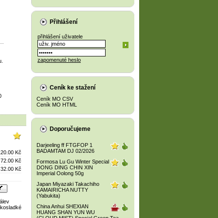
Přihlášení
přihlášení uživatele
zapomenuté heslo
u.
Ceník ke stažení
0
Ceník MO CSV
Ceník MO HTML
Doporučujeme
Darjeeling ff FTGFOP 1
BADAMTAM DJ 02/2026
120.00 Kč
72.00 Kč
Formosa Lu Gu Winter Special
DONG DING CHIN XIN
32.00 Kč
Imperial Oolong 50g
Japan Miyazaki Takachiho
KAMAIRICHA NUTTY
(Yabukita)
álev
China Anhui SHEXIAN
ořkosladké
HUANG SHAN YUN WU