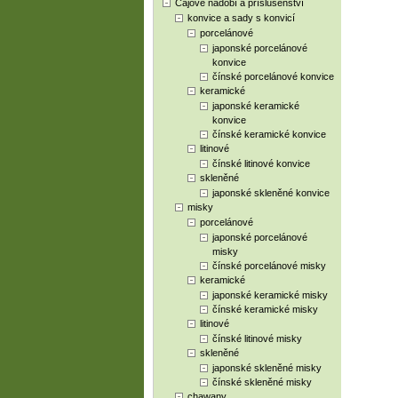
Čajové nádobí a příslušenství
konvice a sady s konvicí
porcelánové
japonské porcelánové
konvice
čínské porcelánové konvice
keramické
japonské keramické
konvice
čínské keramické konvice
litinové
čínské litinové konvice
skleněné
japonské skleněné konvice
misky
porcelánové
japonské porcelánové
misky
čínské porcelánové misky
keramické
japonské keramické misky
čínské keramické misky
litinové
čínské litinové misky
skleněné
japonské skleněné misky
čínské skleněné misky
chawany