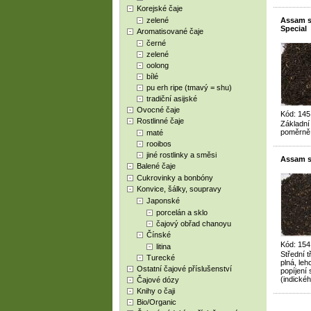
Korejské čaje
zelené
Assam 
Special
Aromatisované čaje
černé
zelené
oolong
bílé
pu erh ripe (tmavý = shu)
tradiční asijské
Ovocné čaje
Kód: 145
Rostlinné čaje
Základní
poměrně 
maté
rooibos
jiné rostlinky a směsi
Assam s
Balené čaje
Cukrovinky a bonbóny
Konvice, šálky, soupravy
Japonské
porcelán a sklo
čajový obřad chanoyu
Čínské
Kód: 154
litina
Střední 
Turecké
plná, le
Ostatní čajové příslušenství
popíjení
(indickéh
Čajové dózy
Knihy o čaji
Bio/Organic