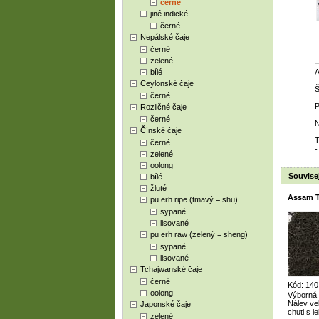
černé
jiné indické
černé
Nepálské čaje
černé
zelené
bílé
Ceylonské čaje
Š
černé
P
Rozličné čaje
černé
N
Čínské čaje
T
černé
-
zelené
oolong
Souvisej
bílé
žluté
Assam 
pu erh ripe (tmavý = shu)
sypané
lisované
pu erh raw (zelený = sheng)
sypané
lisované
Tchajwanské čaje
černé
Kód: 140
oolong
Výborná 
Nálev ve
Japonské čaje
chuti s 
zelené