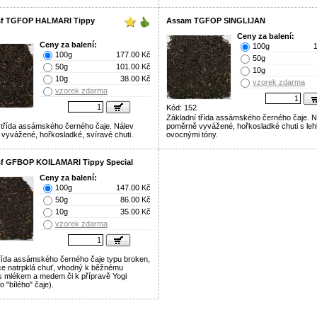
sf TGFOP HALMARI Tippy
Assam TGFOP SINGLIJAN
Ceny za balení:
Ceny za balení:
100g
100g
177.00 Kč
50g
50g
101.00 Kč
10g
10g
38.00 Kč
vzorek zdarma
vzorek zdarma
Kód: 152
Základní třída assámského černého čaje. N
 třída assámského černého čaje. Nálev
poměrně vyvážené, hořkosladké chuti s le
vyvážené, hořkosladké, svíravé chuti.
ovocnými tóny.
f GFBOP KOILAMARI Tippy Special
Ceny za balení:
100g
147.00 Kč
50g
86.00 Kč
10g
35.00 Kč
vzorek zdarma
třída assámského černého čaje typu broken,
hce natrpklá chuť, vhodný k běžnému
 s mlékem a medem či k přípravě Yogi
o "bílého" čaje).