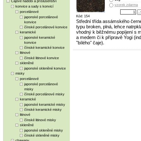
Čajové nádobí a příslušenství
vzorek zdarma
konvice a sady s konvicí
porcelánové
Kód: 154
japonské porcelánové
Střední třída assámského čern
konvice
typu broken, plná, lehce natrpkl
čínské porcelánové konvice
vhodný k běžnému popíjení s 
keramické
a medem či k přípravě Yogi (in
japonské keramické
"bílého" čaje).
konvice
čínské keramické konvice
litinové
čínské litinové konvice
skleněné
japonské skleněné konvice
misky
porcelánové
japonské porcelánové
misky
čínské porcelánové misky
keramické
japonské keramické misky
čínské keramické misky
litinové
čínské litinové misky
skleněné
japonské skleněné misky
čínské skleněné misky
chawany