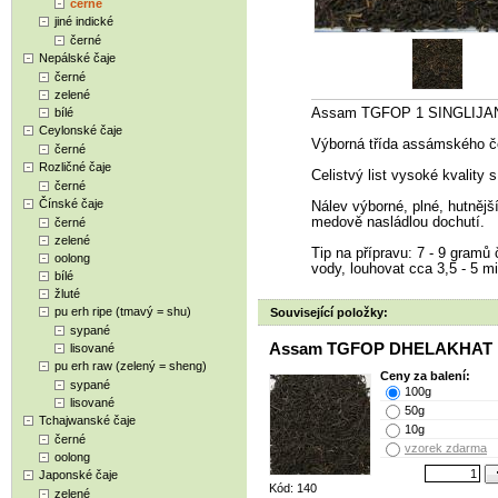
černé
jiné indické
černé
Nepálské čaje
černé
zelené
bílé
Assam TGFOP 1 SINGLIJAN
Ceylonské čaje
Výborná třída assámského č
černé
Rozličné čaje
Celistvý list vysoké kvality
černé
Čínské čaje
Nálev výborné, plné, hutnější
medově nasládlou dochutí.
černé
zelené
Tip na přípravu: 7 - 9 gramů č
oolong
vody, louhovat cca 3,5 - 5 mi
bílé
žluté
pu erh ripe (tmavý = shu)
Související položky:
sypané
Assam TGFOP DHELAKHAT
lisované
pu erh raw (zelený = sheng)
Ceny za balení:
sypané
100g
lisované
50g
Tchajwanské čaje
10g
černé
vzorek zdarma
oolong
Japonské čaje
Kód: 140
zelené