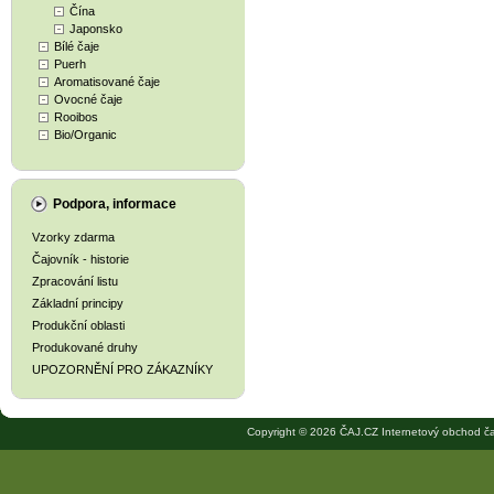
Čína
Japonsko
Bílé čaje
Puerh
Aromatisované čaje
Ovocné čaje
Rooibos
Bio/Organic
Podpora, informace
Vzorky zdarma
Čajovník - historie
Zpracování listu
Základní principy
Produkční oblasti
Produkované druhy
UPOZORNĚNÍ PRO ZÁKAZNÍKY
Copyright © 2026 ČAJ.CZ Internetový obchod ča