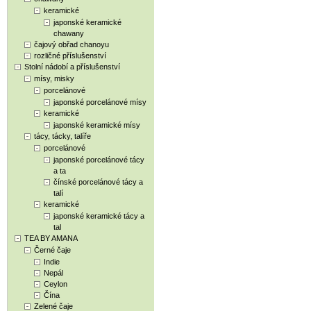
keramické
japonské keramické
chawany
čajový obřad chanoyu
rozličné příslušenství
Stolní nádobí a příslušenství
mísy, misky
porcelánové
japonské porcelánové mísy
keramické
japonské keramické mísy
tácy, tácky, talíře
porcelánové
japonské porcelánové tácy
a ta
čínské porcelánové tácy a
talí
keramické
japonské keramické tácy a
tal
TEA BY AMANA
Černé čaje
Indie
Nepál
Ceylon
Čína
Zelené čaje