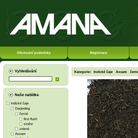
Obchodní podmínky
Registrace
Vyhledávání
Kategorie:
Indické čaje
Assam
čern
Naše nabídka
Indické čaje
Darjeeling
černé
first flush
směsi
zelené
Assam