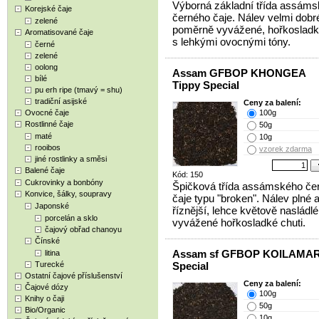
Výborná základní třída assám
Korejské čaje
černého čaje. Nálev velmi dobr
zelené
poměrně vyvážené, hořkosladk
Aromatisované čaje
s lehkými ovocnými tóny.
černé
zelené
oolong
Assam GFBOP KHONGEA
bílé
Tippy Special
pu erh ripe (tmavý = shu)
tradiční asijské
Ceny za balení:
Ovocné čaje
100g
Rostlinné čaje
50g
maté
10g
rooibos
vzorek zdarma
jiné rostlinky a směsi
Balené čaje
Kód: 150
Cukrovinky a bonbóny
Špičková třída assámského če
Konvice, šálky, soupravy
čaje typu "broken". Nálev plné 
Japonské
říznější, lehce květově nasládlé
porcelán a sklo
vyvážené hořkosladké chuti.
čajový obřad chanoyu
Čínské
Assam sf GFBOP KOILAMARI
litina
Turecké
Special
Ostatní čajové příslušenství
Ceny za balení:
Čajové dózy
100g
Knihy o čaji
50g
Bio/Organic
10g