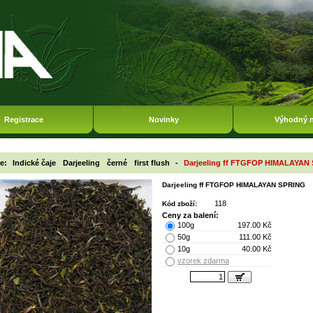
Registrace
Novinky
Výhodný 
ie:
Indické čaje
Darjeeling
černé
first flush
-
Darjeeling ff FTGFOP HIMALAYAN
Darjeeling ff FTGFOP HIMALAYAN SPRING
118
Kód zboží:
Ceny za balení:
100g
197.00 Kč
50g
111.00 Kč
10g
40.00 Kč
vzorek zdarma