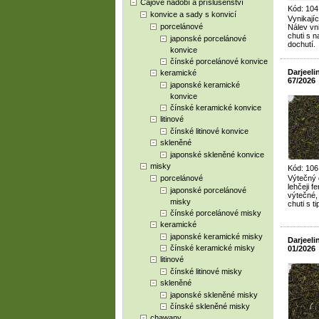
Čajové nádobí a příslušenství
Kód: 104
konvice a sady s konvicí
Vynikajíc
porcelánové
Nálev vn
chuti s n
japonské porcelánové
dochutí.
konvice
čínské porcelánové konvice
Darjeel
keramické
67/2026
japonské keramické
konvice
čínské keramické konvice
litinové
čínské litinové konvice
skleněné
japonské skleněné konvice
misky
Kód: 106
porcelánové
Výtečný d
lehčeji 
japonské porcelánové
výtečné,
misky
chuti s t
čínské porcelánové misky
keramické
japonské keramické misky
Darjeel
čínské keramické misky
01/2026
litinové
čínské litinové misky
skleněné
japonské skleněné misky
čínské skleněné misky
chawany