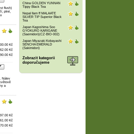
China GOLDEN YUNNAN
Tippy Black Tea
st flush)
í, plné,
Nepal Ilam ff MALAATE
ou
SILVER TIP Superior Black
Tea
Japan Kagoshima Soo
GYOKURO KARIGANE
(Saemidori)(CZ-BIO-002)
Japan Miyazaki Kobayashi
SENCHA EMERALD
00.00 Kč
(Sakimidori)
62.00 Kč
90.00 Kč
Zobrazit kategorii
doporučujeme
). Nálev
 květově
ny a
97.00 Kč
61.00 Kč
70.00 Kč