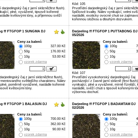
Kód: 105
í darjeelingský čaj z jarní sklizně(first flush).
Prvotřídní darjeelingský čaj z jarní sklizně(fir
ikající, plné, vyvážené, tipsově kořenné
špičkové kvality. Nálev vynikající, velmi svěž
asládle květovými tóny, a příjemnou svěží
nasládlé, exoticky ovocné chuti se zajímav
kořennou složkou a dlouhým dozvukem.
ing ff FTGFOP 1 SUNGMA DJ
Darjeeling ff FTGFOP 1 PUTTABONG DJ
05/2026
Ceny za balení:
Ceny za balení:
100g
327.00 Kč
100g
7
50g
176.00 Kč
50g
3
10g
53.00 Kč
10g
vzorek zdarma
vzorek zdarma
Kód: 107
arjeelingský čaj z jarní sklizně(first flush),
Prvotřídní vysokohorský darjeelingský čaj
fermentovaného světlejšího charakteru. Nálev
pocházející z časné jarní sklizně (first flush
 plné, poměrně vyvážené, nasládle kořenné
vynikající, plné a vyvážené, mírně říznější,
ipsově květovými tóny.
nasládlé, svěží chuti s tipsově kořennými tó
výbornou dochutí.
ing ff FTGFOP 1 BALASUN DJ
Darjeeling ff FTGFOP 1 BADAMTAM DJ
02/2026
Ceny za balení:
Ceny za balení:
100g
700.00 Kč
100g
4
50g
362.00 Kč
50g
2
10g
90.00 Kč
10g
vzorek zdarma
vzorek zdarma