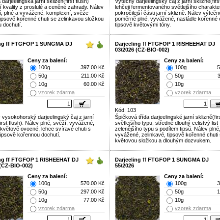
darjeelingská jarní sklizeň(first flush)
Výtečný darjeelingský čaj z jarní sklizně(first
í kvality z proslulé a ceněné zahrady. Nálev
lehčeji fermentovaného světlejšího charakte
cí, plné a vyvážené, komplexní, svěže
pokročilejší části jarní sklizně. Nálev výtečn
 tipsově kořenné chuti se zelinkavou složkou
poměrně plné, vyvážené, nasládle kořenné c
u dochutí.
tipsově květovými tóny.
ing ff FTGFOP 1 SUNGMA DJ
Darjeeling ff FTGFOP 1 RISHEEHAT DJ
03/2026 (CZ-BIO-002)
Ceny za balení:
Ceny za balení:
100g
397.00 Kč
100g
5
50g
211.00 Kč
50g
10g
60.00 Kč
10g
vzorek zdarma
vzorek zdarma
Kód: 103
 vysokohorský darjeelingský čaj z jarní
Špičková třída darjeelingské jarní sklizně(firs
first flush). Nálev plné, svěží, vyvážené,
světlejšího typu, středně dlouhý celistvý list
 květově ovocné, lehce svíravé chuti s
zelenějšího typu s podílem tipsů. Nálev plné
tipsově kořennou dochutí.
vyvážené, zelinkavé, tipsově kořenné chuti 
květovou složkou a dlouhým dozvukem.
ing ff FTGFOP 1 RISHEEHAT DJ
Darjeeling ff FTGFOP 1 SUNGMA DJ
 (CZ-BIO-002)
55/2026
Ceny za balení:
Ceny za balení:
100g
570.00 Kč
100g
3
50g
297.00 Kč
50g
1
10g
77.00 Kč
10g
vzorek zdarma
vzorek zdarma