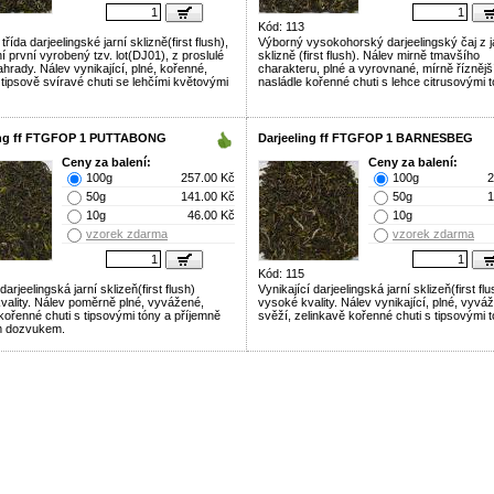
Kód: 113
třída darjeelingské jarní sklizně(first flush),
Výborný vysokohorský darjeelingský čaj z j
í první vyrobený tzv. lot(DJ01), z proslulé
sklizně (first flush). Nálev mirně tmavšího
hrady. Nálev vynikající, plné, kořenné,
charakteru, plné a vyrovnané, mírně říznějš
 tipsově svíravé chuti se lehčími květovými
nasládle kořenné chuti s lehce citrusovými t
ing ff FTGFOP 1 PUTTABONG
Darjeeling ff FTGFOP 1 BARNESBEG
Ceny za balení:
Ceny za balení:
100g
257.00 Kč
100g
2
50g
141.00 Kč
50g
1
10g
46.00 Kč
10g
vzorek zdarma
vzorek zdarma
Kód: 115
arjeelingská jarní sklizeň(first flush)
Vynikající darjeelingská jarní sklizeň(first flu
vality. Nálev poměrně plné, vyvážené,
vysoké kvality. Nálev vynikající, plné, vyvá
kořenné chuti s tipsovými tóny a příjemně
svěží, zelinkavě kořenné chuti s tipsovými t
m dozvukem.