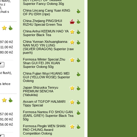
BUTTERFLY OF TAIWAN
 flush),
Superior Fancy Oolong 30g
ru z
é,
China Lincang Cang Yuan KING
huti s
OF PU ERH (ripe)
China Zhejiang PINGSHUI
RIZHU Special Green Tea
China Anhui KEEMUN HAO YA
Superior Black Tea
China Yunnan Xishuangbanna
97.00 Kč
NAN NUO YIN LUNG
311.00 Kč
(SILVER DRAGON) Superior (raw
80.00 Kč
puerh)
Formosa Winter Special Zhu
Shan GUI FEI JIN XUAN
Superior Oolong 50g
t flush),
China Fujian Wuyi HUANG MEI
GUI (YELLOW ROSE) Superior
,
Oolong
s lehce
Japan Shizuoka Tenryu
PREMIUM SENCHA
(Yabukita)
Assam sf TGFOP HALMARI
Tippy Special
Formosa Nantou FO SHOU GAN
57.00 Kč
(EARL GREY) Superior Black Tea
91.00 Kč
50g
56.00 Kč
Formosa Pinglin WEN SHAN
PAO CHUNG Award
Competition Oolong