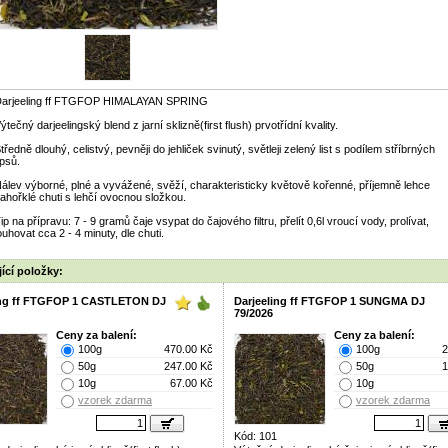
arjeeling ff FTGFOP HIMALAYAN SPRING
ýtečný darjeelingský blend z jarní sklizně(first flush) prvotřídní kvality.
tředně dlouhý, celistvý, pevněji do jehliček svinutý, světleji zelený list s podílem stříbrných
ipsů.
álev výborné, plné a vyvážené, svěží, charakteristicky květově kořenné, příjemně lehce
ahořklé chuti s lehčí ovocnou složkou.
ip na přípravu: 7 - 9 gramů čaje vsypat do čajového filtru, přelít 0,6l vroucí vody, prolívat,
ouhovat cca 2 - 4 minuty, dle chuti.
ící položky:
ing ff FTGFOP 1 CASTLETON DJ
Darjeeling ff FTGFOP 1 SUNGMA DJ
79/2026
Ceny za balení:
Ceny za balení:
100g
470.00 Kč
100g
2
50g
247.00 Kč
50g
1
10g
67.00 Kč
10g
vzorek zdarma
vzorek zdarma
Kód: 101