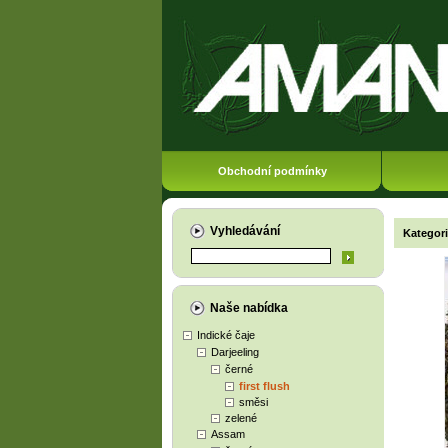
Obchodní podmínky
Vyhledávání
Kategor
Naše nabídka
Indické čaje
Darjeeling
černé
first flush
směsi
zelené
Assam