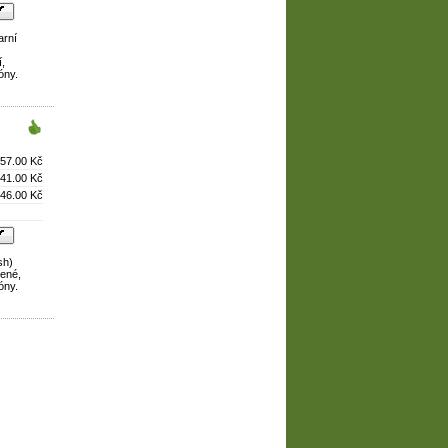
arní
í,
óny.
57.00 Kč
41.00 Kč
46.00 Kč
sh)
žené,
óny.