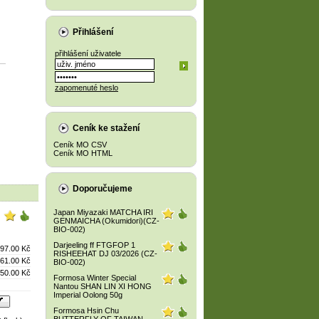
Přihlášení
přihlášení uživatele
zapomenuté heslo
Ceník ke stažení
Ceník MO CSV
Ceník MO HTML
Doporučujeme
Japan Miyazaki MATCHA IRI
GENMAICHA (Okumidori)(CZ-
BIO-002)
Darjeeling ff FTGFOP 1
97.00 Kč
RISHEEHAT DJ 03/2026 (CZ-
61.00 Kč
BIO-002)
50.00 Kč
Formosa Winter Special
Nantou SHAN LIN XI HONG
Imperial Oolong 50g
Formosa Hsin Chu