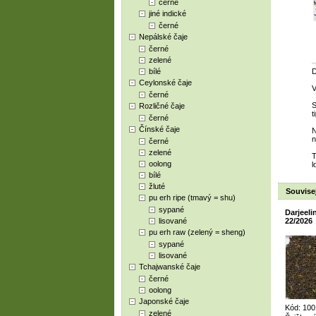
černé
jiné indické
černé
Nepálské čaje
černé
zelené
bílé
D
Ceylonské čaje
V
černé
S
Rozličné čaje
t
černé
Čínské čaje
N
n
černé
zelené
T
oolong
l
bílé
žluté
Souvisej
pu erh ripe (tmavý = shu)
sypané
Darjeel
lisované
22/2026
pu erh raw (zelený = sheng)
sypané
lisované
Tchajwanské čaje
černé
oolong
Japonské čaje
Kód: 100
zelené