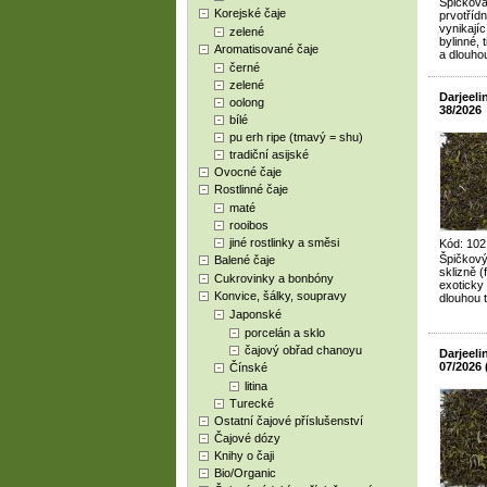
Špičková 
Korejské čaje
prvotřídn
vynikají
zelené
bylinné,
Aromatisované čaje
a dlouho
černé
zelené
Darjeel
oolong
38/2026
bílé
pu erh ripe (tmavý = shu)
tradiční asijské
Ovocné čaje
Rostlinné čaje
maté
rooibos
jiné rostlinky a směsi
Kód: 102
Špičkový
Balené čaje
sklizně (
Cukrovinky a bonbóny
exoticky
Konvice, šálky, soupravy
dlouhou 
Japonské
porcelán a sklo
čajový obřad chanoyu
Darjeel
07/2026
Čínské
litina
Turecké
Ostatní čajové příslušenství
Čajové dózy
Knihy o čaji
Bio/Organic