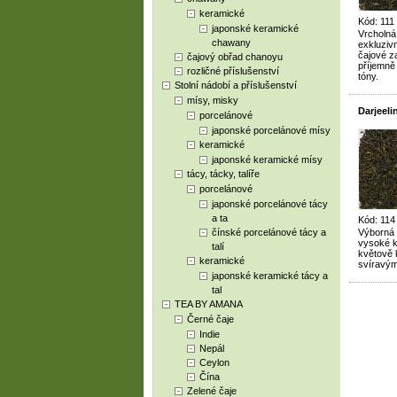
keramické
Kód: 111
japonské keramické
Vrcholná 
chawany
exkluzivn
čajové za
čajový obřad chanoyu
příjemně
rozličné příslušenství
tóny.
Stolní nádobí a příslušenství
mísy, misky
Darjeel
porcelánové
japonské porcelánové mísy
keramické
japonské keramické mísy
tácy, tácky, talíře
porcelánové
japonské porcelánové tácy
a ta
Kód: 114
čínské porcelánové tácy a
Výborná d
vysoké k
talí
květově 
keramické
svíravý
japonské keramické tácy a
tal
TEA BY AMANA
Černé čaje
Indie
Nepál
Ceylon
Čína
Zelené čaje