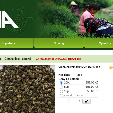
Registrace
Novinky
Výhodný 
ie:
Čínské čaje
zelené
-
China Jasmin DRAGON BEAN Tea
China Jasmin DRAGON BEAN Tea
264
Kód zboží:
Ceny za balení:
100g
357.00 Kč
50g
191.00 Kč
10g
56.00 Kč
vzorek zdarma