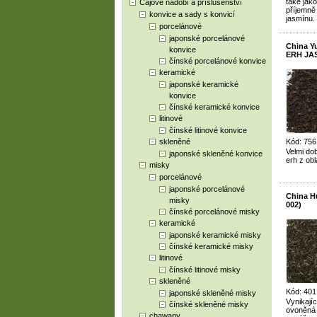
také jako
Čajové nádobí a příslušenství
příjemně
konvice a sady s konvicí
jasmínu.
porcelánové
japonské porcelánové
China 
konvice
ERH JAS
čínské porcelánové konvice
keramické
japonské keramické
konvice
čínské keramické konvice
litinové
čínské litinové konvice
skleněné
Kód: 756
Velmi do
japonské skleněné konvice
erh z ob
misky
porcelánové
japonské porcelánové
China H
misky
002)
čínské porcelánové misky
keramické
japonské keramické misky
čínské keramické misky
litinové
čínské litinové misky
skleněné
Kód: 401
japonské skleněné misky
Vynikajíc
čínské skleněné misky
ovoněná k
chawany