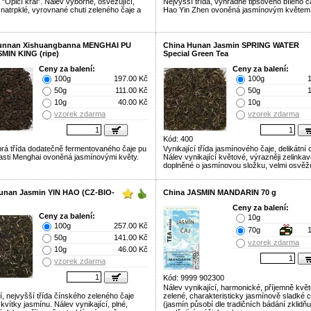
 "Opičí král". Nálev výborné, osvěžující,
Nejvyšší třída, výhradně tipsového bílého ča
 natrpklé, vyrovnané chuti zeleného čaje a
Hao Yin Zhen ovoněná jasmínovým květem
Yunnan Xishuangbanna MENGHAI PU
China Hunan Jasmin SPRING WATER
MIN KING (ripe)
Special Green Tea
Ceny za balení:
Ceny za balení:
100g
197.00 Kč
100g
50g
111.00 Kč
50g
10g
40.00 Kč
10g
vzorek zdarma
vzorek zdarma
Kód: 400
brá třída dodatečně fermentovaného čaje pu
Vynikající třída jasmínového čaje, delikátní 
lasti Menghai ovoněná jasmínovými květy.
Nálev vynikající květové, výrazněji zelinkav
doplněné o jasmínovou složku, velmi osvěžu
unan Jasmin YIN HAO (CZ-BIO-
China JASMIN MANDARIN 70 g
Ceny za balení:
Ceny za balení:
10g
100g
257.00 Kč
70g
50g
141.00 Kč
vzorek zdarma
10g
46.00 Kč
vzorek zdarma
Kód: 9999 902300
Nálev vynikající, harmonické, příjemně kvě
í, nejvyšší třída čínského zeleného čaje
zelené, charakteristicky jasmínově sladké c
vítky jasmínu. Nálev vynikající, plné,
(jasmín působí dle tradičních bádání zklidňu