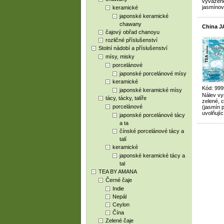
vyvážené
jasmínov
keramické
japonské keramické
chawany
China J
čajový obřad chanoyu
rozličné příslušenství
Stolní nádobí a příslušenství
mísy, misky
porcelánové
japonské porcelánové mísy
keramické
Kód: 999
japonské keramické mísy
Nálev vy
tácy, tácky, talíře
zelené, 
porcelánové
(jasmín p
uvolňují
japonské porcelánové tácy
a ta
čínské porcelánové tácy a
talí
keramické
japonské keramické tácy a
tal
TEA BY AMANA
Černé čaje
Indie
Nepál
Ceylon
Čína
Zelené čaje