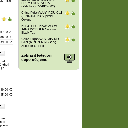
je - Bai
PREMIUM SENCHA
.
(Yabukita)(CZ-BIO-002)
China Fujian WUYI ROU GUI
(CINNAMON) Superior
Oolong
Nepal Ilam ff NAWA ARYA
TARA WONDER Superior
187.00 Kč
Black Tea
106.00 Kč
China Fujian WUYI JIN MU
39.00 Kč
DAN (GOLDEN PEONY)
Superior Oolong
Zobrazit kategorii
doporučujeme
chutě.
é chuti
jící.
39.00 Kč
135.00 Kč
tově
huti
jícím a