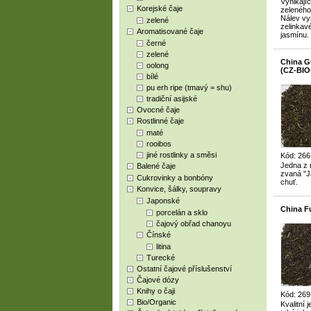
Vynikají
Korejské čaje
zeleného
Nálev vyn
zelené
zelinkavé
Aromatisované čaje
jasmínu.
černé
zelené
China G
oolong
(CZ-BIO
bílé
pu erh ripe (tmavý = shu)
tradiční asijské
Ovocné čaje
Rostlinné čaje
maté
rooibos
jiné rostlinky a směsi
Kód: 266
Jedna z 
Balené čaje
zvaná "J
Cukrovinky a bonbóny
chuť.
Konvice, šálky, soupravy
Japonské
China F
porcelán a sklo
čajový obřad chanoyu
Čínské
litina
Turecké
Ostatní čajové příslušenství
Čajové dózy
Knihy o čaji
Kód: 269
Bio/Organic
Kvalitní