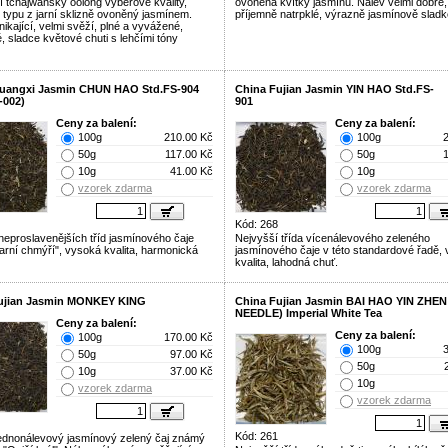
cí tchajwanský oolong výběrové kvality,
ovoněná kvítky jasmínu. Nálev velmi dobré,
 typu z jarní sklizně ovoněný jasmínem.
příjemně natrpklé, výrazně jasmínově sladké
ikající, velmi svěží, plné a vyvážené,
, sladce květové chuti s lehčími tóny
uangxi Jasmin CHUN HAO Std.FS-904
China Fujian Jasmin YIN HAO Std.FS-
-002)
901
Ceny za balení:
Ceny za balení:
100g
210.00 Kč
100g
50g
117.00 Kč
50g
10g
41.00 Kč
10g
vzorek zdarma
vzorek zdarma
Kód: 268
neproslavenějších tříd jasmínového čaje
Nejvyšší třída vícenálevového zeleného
arní chmýří", vysoká kvalita, harmonická
jasmínového čaje v této standardové řadě, v
kvalita, lahodná chuť.
ujian Jasmin MONKEY KING
China Fujian Jasmin BAI HAO YIN ZHEN
NEEDLE) Imperial White Tea
Ceny za balení:
Ceny za balení:
100g
170.00 Kč
100g
50g
97.00 Kč
50g
10g
37.00 Kč
10g
vzorek zdarma
vzorek zdarma
Kód: 261
 jednonálevový jasmínový zelený čaj známý