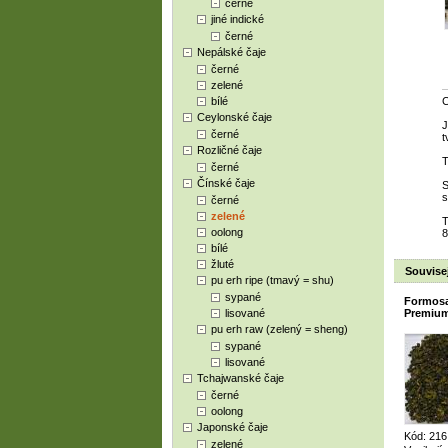
černé
jiné indické
černé
Nepálské čaje
černé
zelené
bílé
Ceylonské čaje
J
černé
t
Rozličné čaje
T
černé
Čínské čaje
S
s
černé
zelené
T
oolong
8
bílé
žluté
Souvisej
pu erh ripe (tmavý = shu)
sypané
Formosa
lisované
Premium
pu erh raw (zelený = sheng)
sypané
lisované
Tchajwanské čaje
černé
oolong
Japonské čaje
Kód: 216
zelené