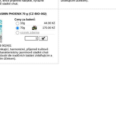
, lehce příjemně natrpklé, výrazně
uvolňujícím účinkem).
ě sladké chuti.
ASMIN PHOENIX 70 g (CZ-BIO-002)
Ceny za balení:
10g
44.00 Kč
70g
170.00 Kč
vzorek zdarma
9 902401
nikající, harmonické, příjemně květově
charakteristicky jasmínově sladké chuti
ůsobí dle tradičních bádání zklidňujícím a
cím účinkem).