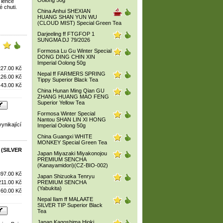
Oolong 50g
 lehce
 chuti.
China Anhui SHEXIAN
HUANG SHAN YUN WU
(CLOUD MIST) Special Green Tea
Darjeeling ff FTGFOP 1
SUNGMA DJ 79/2026
Formosa Lu Gu Winter Special
DONG DING CHIN XIN
Imperial Oolong 50g
227.00 Kč
Nepal ff FARMERS SPRING
126.00 Kč
Tippy Superior Black Tea
43.00 Kč
China Hunan Ming Qian GU
ZHANG HUANG MAO FENG
Superior Yellow Tea
Formosa Winter Special
Nantou SHAN LIN XI HONG
ynikající
Imperial Oolong 50g
China Guangxi WHITE
MONKEY Special Green Tea
 (SILVER
Japan Miyazaki Miyakonojou
PREMIUM SENCHA
(Kanayamidori)(CZ-BIO-002)
397.00 Kč
Japan Shizuoka Tenryu
211.00 Kč
PREMIUM SENCHA
(Yabukita)
60.00 Kč
Nepal Ilam ff MALAATE
SILVER TIP Superior Black
Tea
Japan Kagoshima Hioki