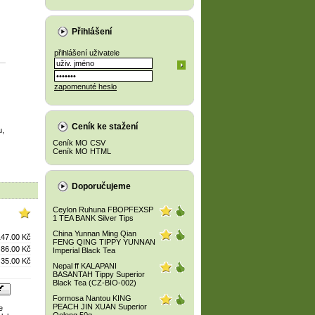
Přihlášení
přihlášení uživatele
zapomenuté heslo
Ceník ke stažení
u,
Ceník MO CSV
Ceník MO HTML
Doporučujeme
Ceylon Ruhuna FBOPFEXSP
1 TEA BANK Silver Tips
China Yunnan Ming Qian
147.00 Kč
FENG QING TIPPY YUNNAN
86.00 Kč
Imperial Black Tea
35.00 Kč
Nepal ff KALAPANI
BASANTAH Tippy Superior
Black Tea (CZ-BIO-002)
Formosa Nantou KING
PEACH JIN XUAN Superior
e