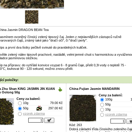
China Jasmin DRAGON BEAN Tea
asmínem ovoněný čínský zelený tipsový čaj. Jeden z nejslavnějších zástupců ručně
varovaných čajů, známý také jako "dračí oči", či "dračí perly".
ips a první dva lístky pečlivě svinuté do pravidelných kuliček.
větle zelený nálev tipsově prachové, nasládlé, velmi jemné chuti s harmonickou a vyváženo
ladce jasmínovou složkou.
ip na přípravu: do vyhřáté konvice vsypat 6 - 8 gramů čaje, přelít 0,3l vody o teplotě 75 -
0°C, louhovat 90 - 120 sekund, možno znovu přelít.
ící položky:
 Zhu Shan KING JASMIN JIN XUAN
China Fujian Jasmin MANDARIN
 Oolong 50g
Ceny za balení:
Ceny za balení:
100g
10g
79.00 Kč
50g
50g
297.00 Kč
10g
vzorek zdarma
vzorek zdarma
Kód: 263
Dobrá základní třída čínského zeleného čaj