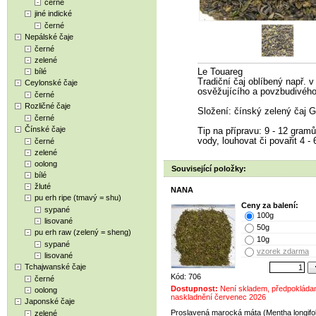
černé
jiné indické
černé
Nepálské čaje
černé
zelené
bílé
Le Touareg
Tradiční čaj oblíbený např. v
Ceylonské čaje
osvěžujícího a povzbudivého
černé
Rozličné čaje
Složení: čínský zelený čaj 
černé
Čínské čaje
Tip na přípravu: 9 - 12 gramů 
vody, louhovat či povařit 4 - 
černé
zelené
oolong
Související položky:
bílé
žluté
NANA
pu erh ripe (tmavý = shu)
Ceny za balení:
sypané
100g
lisované
50g
pu erh raw (zelený = sheng)
10g
sypané
vzorek zdarma
lisované
Tchajwanské čaje
Kód: 706
černé
Dostupnost:
Není skladem, předpokláda
oolong
naskladnění červenec 2026
Japonské čaje
Proslavená marocká máta (Mentha longifol
zelené