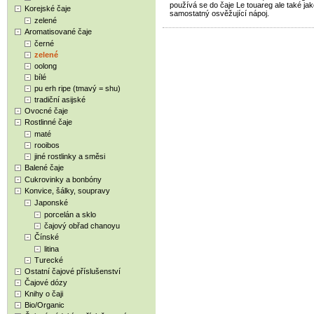
používá se do čaje Le touareg ale také ja
Korejské čaje
samostatný osvěžující nápoj.
zelené
Aromatisované čaje
černé
zelené
oolong
bílé
pu erh ripe (tmavý = shu)
tradiční asijské
Ovocné čaje
Rostlinné čaje
maté
rooibos
jiné rostlinky a směsi
Balené čaje
Cukrovinky a bonbóny
Konvice, šálky, soupravy
Japonské
porcelán a sklo
čajový obřad chanoyu
Čínské
litina
Turecké
Ostatní čajové příslušenství
Čajové dózy
Knihy o čaji
Bio/Organic