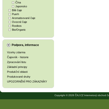
Čína
Japonsko
Bílé čaje
Puerh
Aromatisované čaje
Ovocné čaje
Rooibos
Bio/Organic
Podpora, informace
Vzorky zdarma
Čajovník - historie
Zpracování listu
Základní principy
Produkční oblasti
Produkované druhy
UPOZORNĚNÍ PRO ZÁKAZNÍKY
Copyright © 2026 ČAJ.CZ Internetový obchod ča