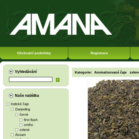
Obchodní podmínky
Registrace
Vyhledávání
Kategorie:
Aromatisované čaje
zelen
Naše nabídka
Indické čaje
Darjeeling
černé
first flush
směsi
zelené
Assam