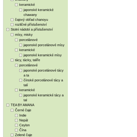
keramické
japonské keramické
chawany
čajový obřad chanoyu
rozličné příslušenství
Stolní nádobí a příslušenství
mísy, misky
porcelánové
japonské porcelánové mísy
keramické
japonské keramické mísy
tácy, tácky, talíře
porcelánové
japonské porcelánové tácy
a ta
čínské porcelánové tácy a
talí
keramické
japonské keramické tácy a
tal
TEA BY AMANA
Černé čaje
Indie
Nepál
Ceylon
Čína
Zelené čaje