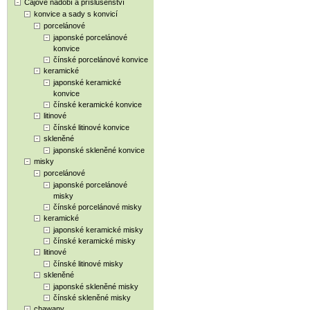
Čajové nádobí a příslušenství
konvice a sady s konvicí
porcelánové
japonské porcelánové
konvice
čínské porcelánové konvice
keramické
japonské keramické
konvice
čínské keramické konvice
litinové
čínské litinové konvice
skleněné
japonské skleněné konvice
misky
porcelánové
japonské porcelánové
misky
čínské porcelánové misky
keramické
japonské keramické misky
čínské keramické misky
litinové
čínské litinové misky
skleněné
japonské skleněné misky
čínské skleněné misky
chawany