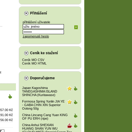
Přihlášení
přihlášení uživatele
zapomenuté heslo
Ceník ke stažení
Ceník MO CSV
Ceník MO HTML
t
Doporučujeme
Japan Kagoshima
TANEGASHIMA ISLAND
SHINCHA (Kuritawase)
Formosa Spring Yunlin JIA YE
- GABA CHIN XIN Superior
Oolong 50g
357.00 Kč
191.00 Kč
China Lincang Cang Yuan KING
OF PU ERH (ripe)
56.00 Kč
China Anhui SHEXIAN
HUANG SHAN YUN WU