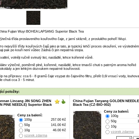
hina Fujian Wuyi BOHEA LAPSANG Superior Black Tea
ýtečná třída proslaveného kouřového čaje, z jarní sklizně, z proslulého pohoří Wuyi.
ro nejvyšší třídy kouřových čajů jako je tato, je typický lehčí proces okouření, ve výsledném
aji pak po kouři není vůbec žádná či jen nepatrná stopa.
valitní, volněji ručně svinutý list, nasládlé, lehce kořenné vůně.
álev výtečné, poměrně plné, kořenné, nasládlé, lehce tmavší chuti s patrným aroma hořké
okolády a jen lehkým dozvukem nepatrné kouřovosti.
ip na přípravu: cca 6 - 8 gramů čaje vsypat do čajového filtru, přelít 0,6l vroucí vody, louhova
le chuti cca 3 - 5 minut.
ící položky:
unnan Lincang JIN SONG ZHEN
China Fujian Tanyang GOLDEN NEEDLE
 PINE NEEDLE) Superior Black
Black Tea (CZ-BIO-002)
Ceny za balení:
Ceny za balení:
100g
100g
257.00 Kč
50g
50g
141.00 Kč
10g
10g
46.00 Kč
vzorek zdarma
vzorek zdarma