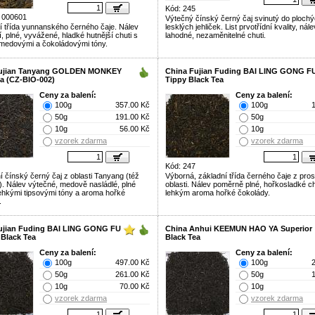
Kód: 245
 000601
Výtečný čínský černý čaj svinutý do plochý
cí třída yunnanského černého čaje. Nálev
lesklých jehliček. List prvotřídní kvality, nále
í, plné, vyvážené, hladké hutnější chuti s
lahodné, nezaměnitelné chuti.
medovými a čokoládovými tóny.
Fujian Tanyang GOLDEN MONKEY
China Fujian Fuding BAI LING GONG F
ea (CZ-BIO-002)
Tippy Black Tea
Ceny za balení:
Ceny za balení:
100g
357.00 Kč
100g
50g
191.00 Kč
50g
10g
56.00 Kč
10g
vzorek zdarma
vzorek zdarma
Kód: 247
í čínský černý čaj z oblasti Tanyang (též
Výborná, základní třída černého čaje z pros
. Nálev výtečné, medově nasládlé, plné
oblasti. Nálev poměrně plné, hořkosladké ch
 lehkými tipsovými tóny a aroma hořké
lehkým aroma hořké čokolády.
.
ujian Fuding BAI LING GONG FU
China Anhui KEEMUN HAO YA Superior
 Black Tea
Black Tea
Ceny za balení:
Ceny za balení:
100g
497.00 Kč
100g
50g
261.00 Kč
50g
10g
70.00 Kč
10g
vzorek zdarma
vzorek zdarma