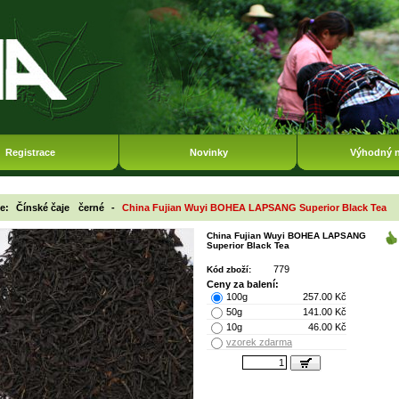
Registrace
Novinky
Výhodný 
ie:
Čínské čaje
černé
-
China Fujian Wuyi BOHEA LAPSANG Superior Black Tea
China Fujian Wuyi BOHEA LAPSANG
Superior Black Tea
779
Kód zboží:
Ceny za balení:
100g
257.00 Kč
50g
141.00 Kč
10g
46.00 Kč
vzorek zdarma