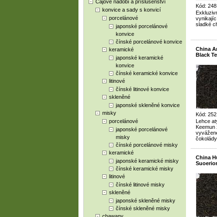
Čajové nádobí a příslušenství
Kód: 248
konvice a sady s konvicí
Exkluzivn
porcelánové
vynikají
sladké c
japonské porcelánové
konvice
čínské porcelánové konvice
China A
keramické
Black T
japonské keramické
konvice
čínské keramické konvice
litinové
čínské litinové konvice
skleněné
japonské skleněné konvice
misky
Kód: 252
porcelánové
Lehce aty
Keemun z
japonské porcelánové
vyvážené
misky
čokolády
čínské porcelánové misky
keramické
China H
japonské keramické misky
Suoerior
čínské keramické misky
litinové
čínské litinové misky
skleněné
japonské skleněné misky
čínské skleněné misky
chawany