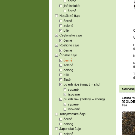
černé
jiné indické
černé
Nepálské čaje
černé
zelené
bílé
C
Ceylonské čaje
V
černé
P
Rozličné čaje
č
černé
Čínské čaje
K
černé
N
zelené
č
oolong
T
bílé
d
žluté
pu erh ripe (tmavý = shu)
Souvisej
sypané
lisované
China Y
pu erh raw (zelený = sheng)
(GOLDEN
sypané
Tea
lisované
Tchajwanské čaje
černé
oolong
Japonské čaje
zelené