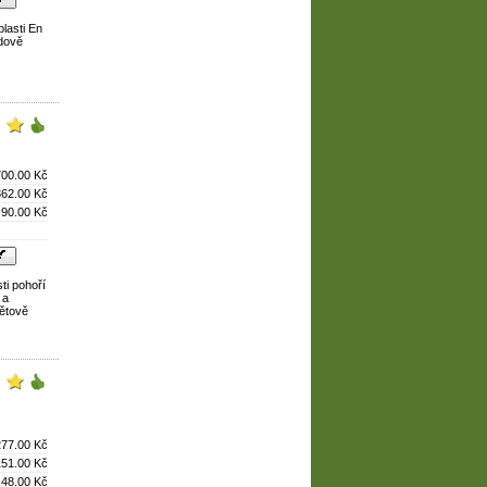
blasti En
ádově
700.00 Kč
362.00 Kč
90.00 Kč
sti pohoří
 a
větově
277.00 Kč
151.00 Kč
48.00 Kč