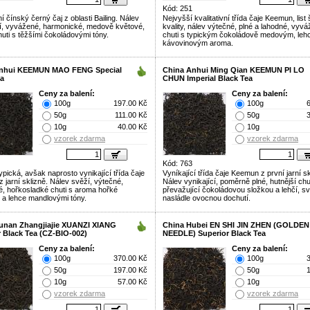
Kód: 251
í čínský černý čaj z oblasti Bailing. Nálev
Nejvyšší kvalitativní třída čaje Keemun, list
cí, vyvážené, harmonické, medově květové,
kvality, nálev výtečné, plné a lahodné, vyv
huti s těžšími čokoládovými tóny.
chuti s typickým čokoládově medovým, leh
kávovinovým aroma.
nhui KEEMUN MAO FENG Special
China Anhui Ming Qian KEEMUN PI LO
ea
CHUN Imperial Black Tea
Ceny za balení:
Ceny za balení:
100g
197.00 Kč
100g
50g
111.00 Kč
50g
10g
40.00 Kč
10g
vzorek zdarma
vzorek zdarma
Kód: 763
pická, avšak naprosto vynikající třída čaje
Vyníkající třída čaje Keemun z první jarní sk
 jarní sklizně. Nálev svěží, výtečné,
Nálev vynikající, poměrně plné, hutnější chu
, hořkosladké chuti s aroma hořké
převažující čokoládovou složkou a lehčí, sv
 a lehce mandlovými tóny.
nasládle ovocnou dochutí.
unan Zhangjiajie XUANZI XIANG
China Hubei EN SHI JIN ZHEN (GOLDEN
 Black Tea (CZ-BIO-002)
NEEDLE) Superior Black Tea
Ceny za balení:
Ceny za balení:
100g
370.00 Kč
100g
50g
197.00 Kč
50g
10g
57.00 Kč
10g
vzorek zdarma
vzorek zdarma