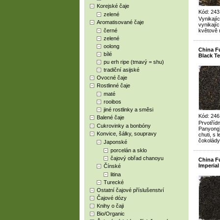
Korejské čaje
Kód: 243
zelené
Vynikají
Aromatisované čaje
vynikajíc
černé
květově 
zelené
oolong
China 
bílé
Black T
pu erh ripe (tmavý = shu)
tradiční asijské
Ovocné čaje
Rostlinné čaje
maté
rooibos
jiné rostlinky a směsi
Kód: 246
Balené čaje
Prvotřídn
Cukrovinky a bonbóny
Panyong)
Konvice, šálky, soupravy
chuti, s
čokolády
Japonské
porcelán a sklo
čajový obřad chanoyu
China F
Imperial
Čínské
litina
Turecké
Ostatní čajové příslušenství
Čajové dózy
Knihy o čaji
Bio/Organic