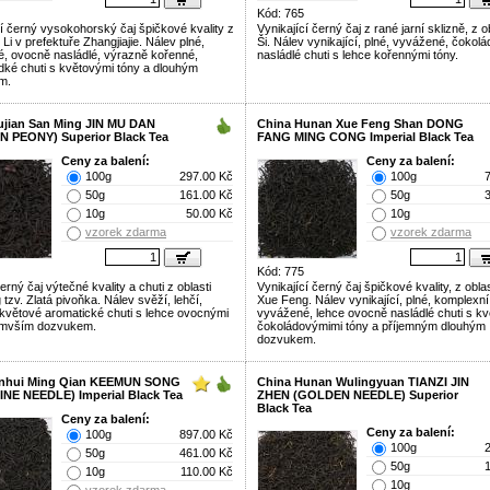
Kód: 765
cí černý vysokohorský čaj špičkové kvality z
Vynikající černý čaj z rané jarní sklizně, z o
i Li v prefektuře Zhangjiajie. Nálev plné,
Ši. Nálev vynikající, plné, vyvážené, čokol
, ovocně nasládlé, výrazně kořenné,
nasládlé chuti s lehce kořennými tóny.
dké chuti s květovými tóny a dlouhým
m.
ujian San Ming JIN MU DAN
China Hunan Xue Feng Shan DONG
 PEONY) Superior Black Tea
FANG MING CONG Imperial Black Tea
Ceny za balení:
Ceny za balení:
100g
297.00 Kč
100g
50g
161.00 Kč
50g
10g
50.00 Kč
10g
vzorek zdarma
vzorek zdarma
Kód: 775
rný čaj výtečné kvality a chuti z oblasti
Vynikající černý čaj špičkové kvality, z obla
tzv. Zlatá pivoňka. Nálev svěží, lehčí,
Xue Feng. Nálev vynikající, plné, komplexní
květové aromatické chuti s lehce ovocnými
vyvážené, lehce ovocně nasládlé chuti s k
amvším dozvukem.
čokoládovýmimi tóny a příjemným dlouhým
dozvukem.
Anhui Ming Qian KEEMUN SONG
China Hunan Wulingyuan TIANZI JIN
INE NEEDLE) Imperial Black Tea
ZHEN (GOLDEN NEEDLE) Superior
Black Tea
Ceny za balení:
Ceny za balení:
100g
897.00 Kč
100g
50g
461.00 Kč
50g
10g
110.00 Kč
10g