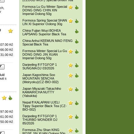
(CLOUD MIST) Special Green Tea
Formosa Lu Gu Winter Special
ch,
DONG DING CHIN XIN
v
Imperial Oolong 50g
Formosa Spring Special SHAN
LIN XI Superior Oolong 30g
U
China Fujian Wuyi BOHEA
LAPSANG Superior Black Tea
China Anhui KEEMUN MAO FENG
Special Black Tea
107.00 Kč
66.00 Kč
Formosa Winter Special Lu Gu
DONG DING JIN XUAN
31.00 Kč
Imperial Oolong 50g
Darjeeling ff FTGFOP 1
SUNGMA DJ 03/2026
lulé
Japan Kagoshima Soo
uti s
MOUNTAIN SENCHA
(Meiryoku)(CZ-BIO-002)
Japan Miyazaki Takachiho
KAMAIRICHA NUTTY
(Yabukita)
Nepal ff KALAPANI UJELI
Tippy Superior Black Tea (CZ-
BIO-002)
297.00 Kč
Darjeeling ff FTGFOP 1
161.00 Kč
THURBO WONDER DJ
50.00 Kč
85/2026
Formosa Zhu Shan KING
ROSE JIN XUAN Oolong 50g