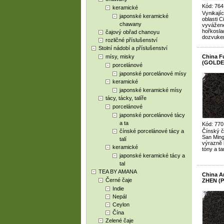
Kód: 764
keramické
Vynikají
japonské keramické
oblasti C
chawany
vyvážené
hořkosla
čajový obřad chanoyu
dozvuke
rozličné příslušenství
Stolní nádobí a příslušenství
mísy, misky
China F
(GOLDEN
porcelánové
japonské porcelánové mísy
keramické
japonské keramické mísy
tácy, tácky, talíře
porcelánové
japonské porcelánové tácy
a ta
Kód: 770
čínské porcelánové tácy a
Čínský če
San Ming 
talí
výrazně 
keramické
tóny a t
japonské keramické tácy a
tal
TEA BY AMANA
China 
Černé čaje
ZHEN (P
Indie
Nepál
Ceylon
Čína
Zelené čaje