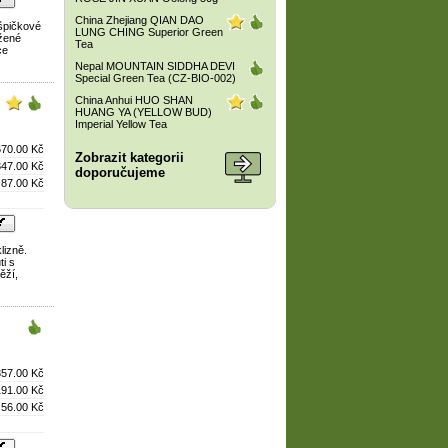
China Zhejiang QIAN DAO
 špičkové
LUNG CHING Superior Green
ážené
Tea
ce
Nepal MOUNTAIN SIDDHA DEVI
Special Green Tea (CZ-BIO-002)
China Anhui HUO SHAN
HUANG YA (YELLOW BUD)
Imperial Yellow Tea
670.00 Kč
Zobrazit kategorii
347.00 Kč
doporučujeme
87.00 Kč
lizně.
ti s
ěží,
357.00 Kč
191.00 Kč
56.00 Kč