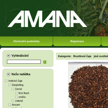
Obchodní podmínky
Registrace
Vyhledávání
Kategorie:
Rostlinné čaje
jiné rostli
Naše nabídka
Indické čaje
Darjeeling
černé
first flush
směsi
zelené
Assam