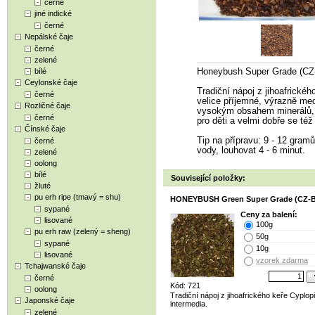
černé
jiné indické
černé
Nepálské čaje
černé
zelené
bílé
Honeybush Super Grade (CZ
Ceylonské čaje
Tradiční nápoj z jihoafrickéh
černé
velice příjemné, výrazně med
Rozličné čaje
vysokým obsahem minerálů, v
černé
pro děti a velmi dobře se též
Čínské čaje
Tip na přípravu: 9 - 12 gramů 
černé
vody, louhovat 4 - 6 minut.
zelené
oolong
bílé
Související položky:
žluté
pu erh ripe (tmavý = shu)
HONEYBUSH Green Super Grade (CZ-B
sypané
Ceny za balení:
lisované
100g
pu erh raw (zelený = sheng)
50g
sypané
10g
lisované
vzorek zdarma
Tchajwanské čaje
černé
Kód: 721
oolong
Tradiční nápoj z jihoafrického keře Cyplop
Japonské čaje
intermedia.
zelené