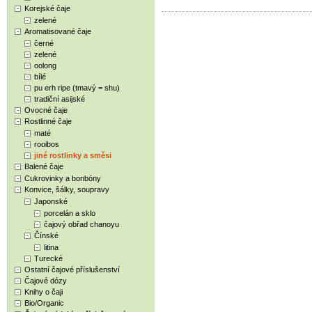
Korejské čaje
zelené
Aromatisované čaje
černé
zelené
oolong
bílé
pu erh ripe (tmavý = shu)
tradiční asijské
Ovocné čaje
Rostlinné čaje
maté
rooibos
jiné rostlinky a směsi
Balené čaje
Cukrovinky a bonbóny
Konvice, šálky, soupravy
Japonské
porcelán a sklo
čajový obřad chanoyu
Čínské
litina
Turecké
Ostatní čajové příslušenství
Čajové dózy
Knihy o čaji
Bio/Organic