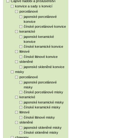
Čajové nádobí a příslušenství
konvice a sady s konvicí
porcelánové
japonské porcelánové
konvice
čínské porcelánové konvice
keramické
japonské keramické
konvice
čínské keramické konvice
litinové
čínské litinové konvice
skleněné
japonské skleněné konvice
misky
porcelánové
japonské porcelánové
misky
čínské porcelánové misky
keramické
japonské keramické misky
čínské keramické misky
litinové
čínské litinové misky
skleněné
japonské skleněné misky
čínské skleněné misky
chawany