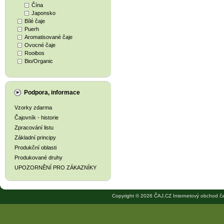
Čína
Japonsko
Bílé čaje
Puerh
Aromatisované čaje
Ovocné čaje
Rooibos
Bio/Organic
Podpora, informace
Vzorky zdarma
Čajovník - historie
Zpracování listu
Základní principy
Produkční oblasti
Produkované druhy
UPOZORNĚNÍ PRO ZÁKAZNÍKY
Copyright © 2026 ČAJ.CZ Internetový obchod ča