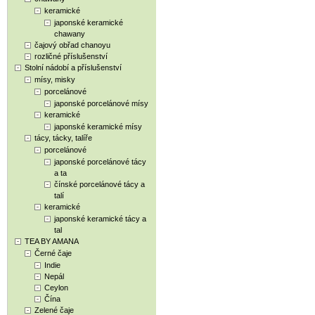
keramické
japonské keramické
chawany
čajový obřad chanoyu
rozličné příslušenství
Stolní nádobí a příslušenství
mísy, misky
porcelánové
japonské porcelánové mísy
keramické
japonské keramické mísy
tácy, tácky, talíře
porcelánové
japonské porcelánové tácy
a ta
čínské porcelánové tácy a
talí
keramické
japonské keramické tácy a
tal
TEA BY AMANA
Černé čaje
Indie
Nepál
Ceylon
Čína
Zelené čaje