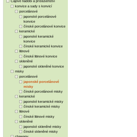
Čajové nádobí a příslušenství
konvice a sady s konvicí
porcelánové
japonské porcelánové
konvice
čínské porcelánové konvice
keramické
japonské keramické
konvice
čínské keramické konvice
litinové
čínské litinové konvice
skleněné
japonské skleněné konvice
misky
porcelánové
japonské porcelánové
misky
čínské porcelánové misky
keramické
japonské keramické misky
čínské keramické misky
litinové
čínské litinové misky
skleněné
japonské skleněné misky
čínské skleněné misky
chawany