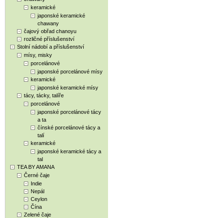
keramické
japonské keramické
chawany
čajový obřad chanoyu
rozličné příslušenství
Stolní nádobí a příslušenství
mísy, misky
porcelánové
japonské porcelánové mísy
keramické
japonské keramické mísy
tácy, tácky, talíře
porcelánové
japonské porcelánové tácy
a ta
čínské porcelánové tácy a
talí
keramické
japonské keramické tácy a
tal
TEA BY AMANA
Černé čaje
Indie
Nepál
Ceylon
Čína
Zelené čaje