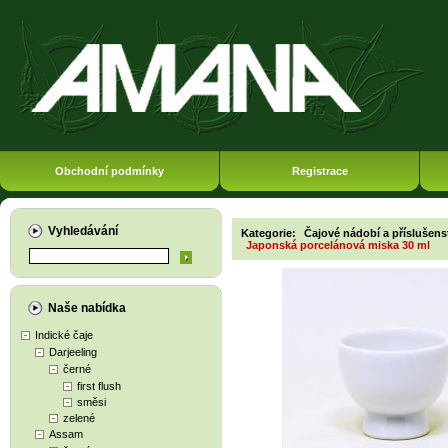
Obchodní podmínky
Registrace
Vyhledávání
Kategorie:
Čajové nádobí a příslušens
Japonská porcelánová miska 30 ml
Naše nabídka
Indické čaje
Darjeeling
černé
first flush
směsi
zelené
Assam