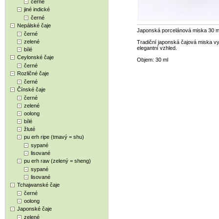
černé
jiné indické
černé
Nepálské čaje
Japonská porcelánová miska 30 m
černé
zelené
Tradiční japonská čajová miska v
elegantní vzhled.
bílé
Ceylonské čaje
Objem: 30 ml
černé
Rozličné čaje
černé
Čínské čaje
černé
zelené
oolong
bílé
žluté
pu erh ripe (tmavý = shu)
sypané
lisované
pu erh raw (zelený = sheng)
sypané
lisované
Tchajwanské čaje
černé
oolong
Japonské čaje
zelené