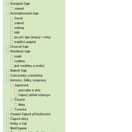
Korejské čaje
zelené
Aromatisované čaje
černé
zelené
oolong
bílé
pu erh ripe (tmavý = shu)
tradiční asijské
Ovocné čaje
Rostlinné čaje
maté
rooibos
jiné rostlinky a směsi
Balené čaje
Cukrovinky a bonbóny
Konvice, šálky, soupravy
Japonské
porcelán a sklo
čajový obřad chanoyu
Čínské
litina
Turecké
Ostatní čajové příslušenství
Čajové dózy
Knihy o čaji
Bio/Organic