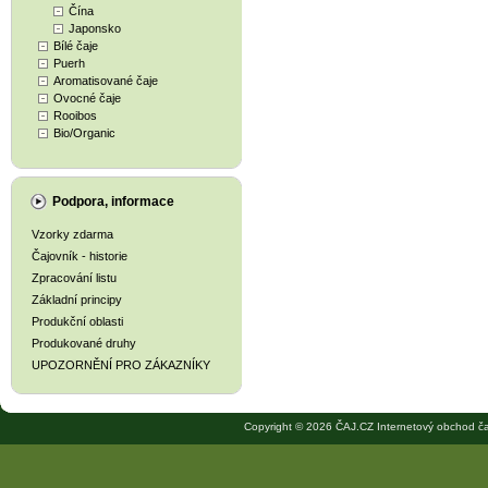
Čína
Japonsko
Bílé čaje
Puerh
Aromatisované čaje
Ovocné čaje
Rooibos
Bio/Organic
Podpora, informace
Vzorky zdarma
Čajovník - historie
Zpracování listu
Základní principy
Produkční oblasti
Produkované druhy
UPOZORNĚNÍ PRO ZÁKAZNÍKY
Copyright © 2026 ČAJ.CZ Internetový obchod ča