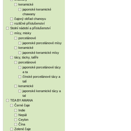
keramické
japonské keramické
chawany
čajový obřad chanoyu
rozličné příslušenství
Stolní nádobí a příslušenství
mísy, misky
porcelánové
japonské porcelánové mísy
keramické
japonské keramické mísy
tácy, tácky, talíře
porcelánové
japonské porcelánové tácy
a ta
čínské porcelánové tácy a
talí
keramické
japonské keramické tácy a
tal
TEA BY AMANA
Černé čaje
Indie
Nepál
Ceylon
Čína
Zelené čaje