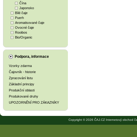
Čína
Japonsko
Bílé čaje
Puerh
Aromatisované čaje
Ovocné čaje
Rooibos
Bio/Organic
Podpora, informace
Vzorky zdarma
Čajovník - historie
Zpracování listu
Základní principy
Produkční oblasti
Produkované druhy
UPOZORNĚNÍ PRO ZÁKAZNÍKY
Copyright © 2026 ČAJ.CZ Internetový obchod ča