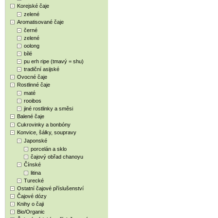
Korejské čaje
zelené
Aromatisované čaje
černé
zelené
oolong
bílé
pu erh ripe (tmavý = shu)
tradiční asijské
Ovocné čaje
Rostlinné čaje
maté
rooibos
jiné rostlinky a směsi
Balené čaje
Cukrovinky a bonbóny
Konvice, šálky, soupravy
Japonské
porcelán a sklo
čajový obřad chanoyu
Čínské
litina
Turecké
Ostatní čajové příslušenství
Čajové dózy
Knihy o čaji
Bio/Organic