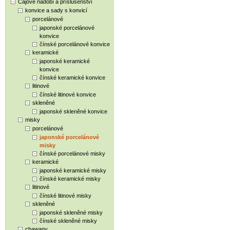
Čajové nádobí a příslušenství
konvice a sady s konvicí
porcelánové
japonské porcelánové
konvice
čínské porcelánové konvice
keramické
japonské keramické
konvice
čínské keramické konvice
litinové
čínské litinové konvice
skleněné
japonské skleněné konvice
misky
porcelánové
japonské porcelánové
misky
čínské porcelánové misky
keramické
japonské keramické misky
čínské keramické misky
litinové
čínské litinové misky
skleněné
japonské skleněné misky
čínské skleněné misky
chawany