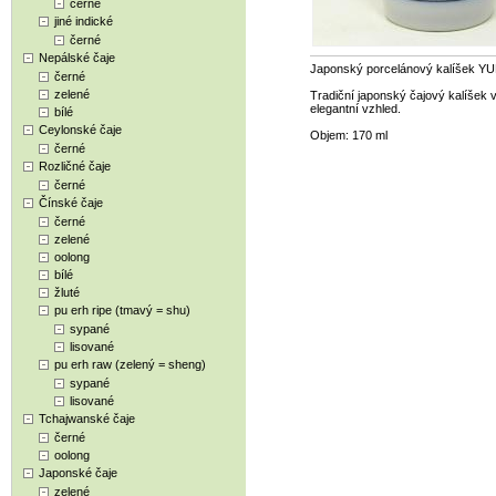
černé
jiné indické
černé
Nepálské čaje
Japonský porcelánový kalíšek Y
černé
zelené
Tradiční japonský čajový kalíšek 
elegantní vzhled.
bílé
Ceylonské čaje
Objem: 170 ml
černé
Rozličné čaje
černé
Čínské čaje
černé
zelené
oolong
bílé
žluté
pu erh ripe (tmavý = shu)
sypané
lisované
pu erh raw (zelený = sheng)
sypané
lisované
Tchajwanské čaje
černé
oolong
Japonské čaje
zelené