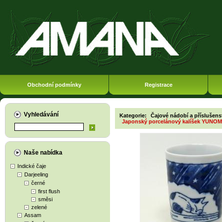
Obchodní podmínky
Registrace
Vyhledávání
Kategorie:
Čajové nádobí a příslušens
Japonský porcelánový kalíšek YUNOMI
Naše nabídka
Indické čaje
Darjeeling
černé
first flush
směsi
zelené
Assam