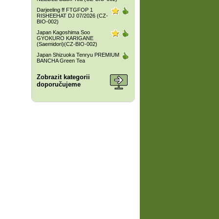
Darjeeling ff FTGFOP 1
RISHEEHAT DJ 07/2026 (CZ-
BIO-002)
Japan Kagoshima Soo
GYOKURO KARIGANE
(Saemidori)(CZ-BIO-002)
Japan Shizuoka Tenryu PREMIUM
BANCHA Green Tea
Zobrazit kategorii
doporučujeme