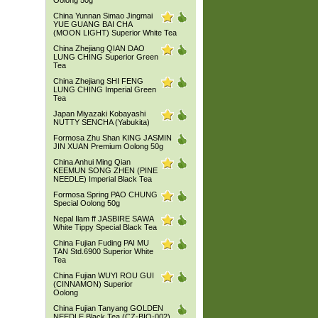
Oolong 50g
China Yunnan Simao Jingmai
YUE GUANG BAI CHA
(MOON LIGHT) Superior White Tea
China Zhejiang QIAN DAO
LUNG CHING Superior Green
Tea
China Zhejiang SHI FENG
LUNG CHING Imperial Green
Tea
Japan Miyazaki Kobayashi
NUTTY SENCHA (Yabukita)
Formosa Zhu Shan KING JASMIN
JIN XUAN Premium Oolong 50g
China Anhui Ming Qian
KEEMUN SONG ZHEN (PINE
NEEDLE) Imperial Black Tea
Formosa Spring PAO CHUNG
Special Oolong 50g
Nepal Ilam ff JASBIRE SAWA
White Tippy Special Black Tea
China Fujian Fuding PAI MU
TAN Std.6900 Superior White
Tea
China Fujian WUYI ROU GUI
(CINNAMON) Superior
Oolong
China Fujian Tanyang GOLDEN
NEEDLE Black Tea (CZ-BIO-002)