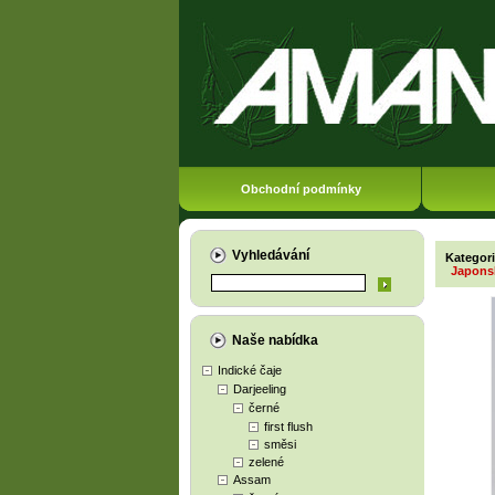
Obchodní podmínky
Vyhledávání
Kategor
Japons
Naše nabídka
Indické čaje
Darjeeling
černé
first flush
směsi
zelené
Assam