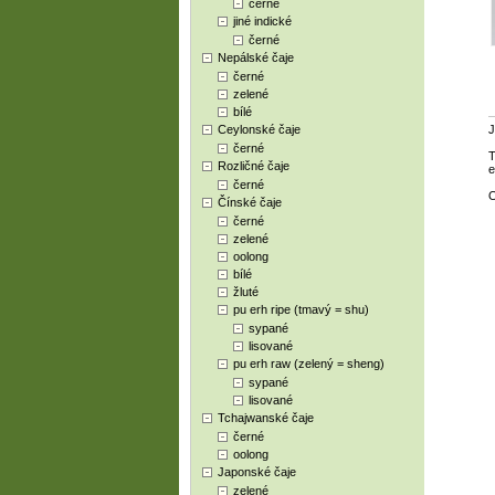
černé
jiné indické
černé
Nepálské čaje
černé
zelené
bílé
Ceylonské čaje
J
černé
T
Rozličné čaje
e
černé
O
Čínské čaje
černé
zelené
oolong
bílé
žluté
pu erh ripe (tmavý = shu)
sypané
lisované
pu erh raw (zelený = sheng)
sypané
lisované
Tchajwanské čaje
černé
oolong
Japonské čaje
zelené