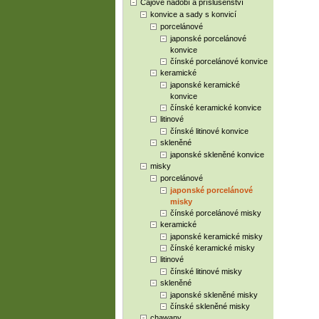
Čajové nádobí a příslušenství
konvice a sady s konvicí
porcelánové
japonské porcelánové
konvice
čínské porcelánové konvice
keramické
japonské keramické
konvice
čínské keramické konvice
litinové
čínské litinové konvice
skleněné
japonské skleněné konvice
misky
porcelánové
japonské porcelánové
misky
čínské porcelánové misky
keramické
japonské keramické misky
čínské keramické misky
litinové
čínské litinové misky
skleněné
japonské skleněné misky
čínské skleněné misky
chawany