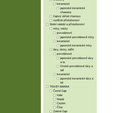
keramické
japonské keramické
chawany
čajový obřad chanoyu
rozličné příslušenství
Stolní nádobí a příslušenství
mísy, misky
porcelánové
japonské porcelánové mísy
keramické
japonské keramické mísy
tácy, tácky, talíře
porcelánové
japonské porcelánové tácy
a ta
čínské porcelánové tácy a
talí
keramické
japonské keramické tácy a
tal
TEA BY AMANA
Černé čaje
Indie
Nepál
Ceylon
Čína
Zelené čaje