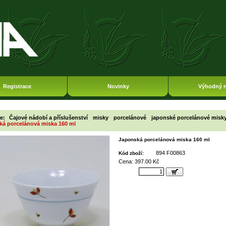
Registrace
Novinky
Výhodný 
ie:
Čajové nádobí a příslušenství
misky
porcelánové
japonské porcelánové misk
ká porcelánová miska 160 ml
Japonská porcelánová miska 160 ml
894 F00863
Kód zboží:
Cena: 397.00 Kč