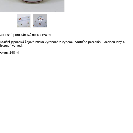
aponská porcelánová miska 160 ml
radiční japonská čajová miska vyrobená z vysoce kvalitního porcelánu. Jednoduchý a
legantní vzhled.
bjem: 160 ml