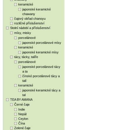
keramické
japonské keramické
chawany
čajový obřad chanoyu
rozličné příslušenství
Stolní nádobí a příslušenství
mísy, misky
porcelánové
japonské porcelánové mísy
keramické
japonské keramické mísy
tácy, tácky, talíře
porcelánové
japonské porcelánové tácy
a ta
čínské porcelánové tácy a
talí
keramické
japonské keramické tácy a
tal
TEA BY AMANA
Černé čaje
Indie
Nepál
Ceylon
Čína
Zelené čaje