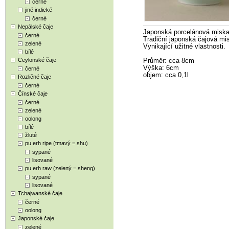
černé
jiné indické
černé
Nepálské čaje
Japonská porcelánová miska
černé
Tradiční japonská čajová mi
zelené
Vynikající užitné vlastnosti.
bílé
Ceylonské čaje
Průměr: cca 8cm
Výška: 6cm
černé
objem: cca 0,1l
Rozličné čaje
černé
Čínské čaje
černé
zelené
oolong
bílé
žluté
pu erh ripe (tmavý = shu)
sypané
lisované
pu erh raw (zelený = sheng)
sypané
lisované
Tchajwanské čaje
černé
oolong
Japonské čaje
zelené