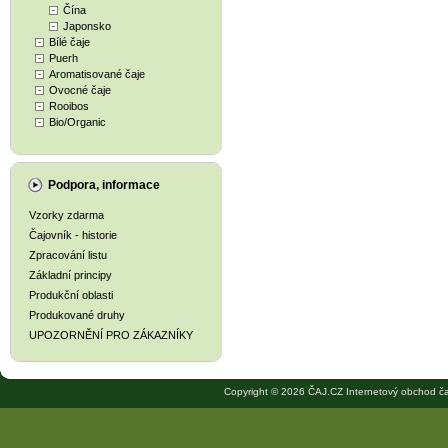
Čína
Japonsko
Bílé čaje
Puerh
Aromatisované čaje
Ovocné čaje
Rooibos
Bio/Organic
Podpora, informace
Vzorky zdarma
Čajovník - historie
Zpracování listu
Základní principy
Produkční oblasti
Produkované druhy
UPOZORNĚNÍ PRO ZÁKAZNÍKY
Copyright © 2026 ČAJ.CZ Internetový obchod ča