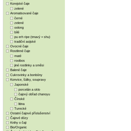
Korejské čaje
zelené
Aromatisované čaje
černé
zelené
oolong
bílé
pu erh ripe (tmavý = shu)
tradiční asijské
Ovocné čaje
Rostlinné čaje
maté
rooibos
jiné rostlinky a směsi
Balené čaje
Cukrovinky a bonbóny
Konvice, šálky, soupravy
Japonské
porcelán a sklo
čajový obřad chanoyu
Čínské
litina
Turecké
Ostatní čajové příslušenství
Čajové dózy
Knihy o čaji
Bio/Organic