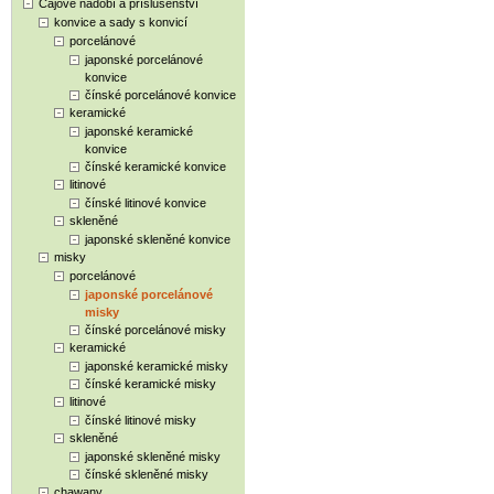
Čajové nádobí a příslušenství
konvice a sady s konvicí
porcelánové
japonské porcelánové
konvice
čínské porcelánové konvice
keramické
japonské keramické
konvice
čínské keramické konvice
litinové
čínské litinové konvice
skleněné
japonské skleněné konvice
misky
porcelánové
japonské porcelánové
misky
čínské porcelánové misky
keramické
japonské keramické misky
čínské keramické misky
litinové
čínské litinové misky
skleněné
japonské skleněné misky
čínské skleněné misky
chawany