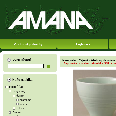
Obchodní podmínky
Registrace
Vyhledávání
Kategorie:
Čajové nádobí a příslušens
Japonská porcelánová miska SOU - c
Naše nabídka
Indické čaje
Darjeeling
černé
first flush
směsi
zelené
Assam