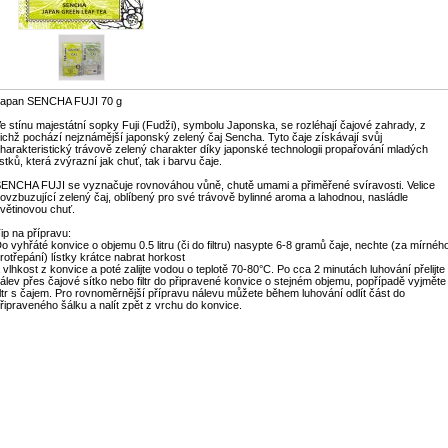
apan SENCHA FUJI 70 g
e stínu majestátní sopky Fuji (Fudži), symbolu Japonska, se rozléhají čajové zahrady, z
ichž pochází nejznámější japonský zelený čaj Sencha. Tyto čaje získávají svůj
harakteristický trávově zelený charakter díky japonské technologii propařování mladých
ístků, která zvýrazní jak chuť, tak i barvu čaje.
ENCHA FUJI se vyznačuje rovnováhou vůně, chutě umami a přiměřené svíravosti. Velice
ovzbuzující zelený čaj, oblíbený pro své trávově bylinné aroma a lahodnou, nasládle
větinovou chuť.
ip na přípravu:
o vyhřáté konvice o objemu 0.5 litru (či do filtru) nasypte 6-8 gramů čaje, nechte (za mírnéh
rotřepání) lístky krátce nabrat horkost
 vlhkost z konvice a poté zalijte vodou o teplotě 70-80°C. Po cca 2 minutách luhování přelijte
álev přes čajové sítko nebo filtr do připravené konvice o stejném objemu, popřípadě vyjměte
iltr s čajem. Pro rovnoměrnější přípravu nálevu můžete během luhování odlít část do
řipraveného šálku a nalít zpět z vrchu do konvice.