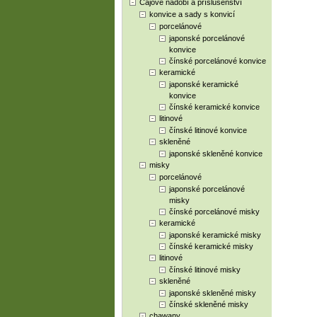
Čajové nádobí a příslušenství
konvice a sady s konvicí
porcelánové
japonské porcelánové
konvice
čínské porcelánové konvice
keramické
japonské keramické
konvice
čínské keramické konvice
litinové
čínské litinové konvice
skleněné
japonské skleněné konvice
misky
porcelánové
japonské porcelánové
misky
čínské porcelánové misky
keramické
japonské keramické misky
čínské keramické misky
litinové
čínské litinové misky
skleněné
japonské skleněné misky
čínské skleněné misky
chawany