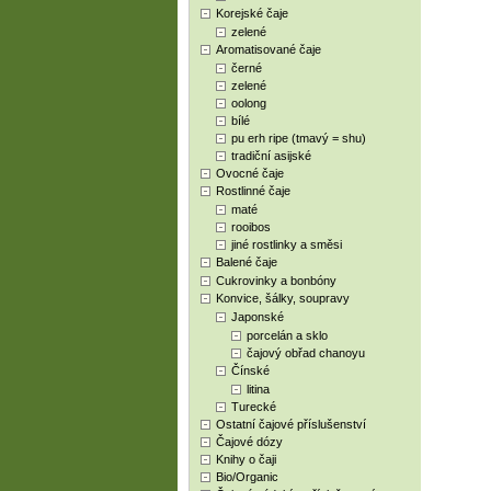
Korejské čaje
zelené
Aromatisované čaje
černé
zelené
oolong
bílé
pu erh ripe (tmavý = shu)
tradiční asijské
Ovocné čaje
Rostlinné čaje
maté
rooibos
jiné rostlinky a směsi
Balené čaje
Cukrovinky a bonbóny
Konvice, šálky, soupravy
Japonské
porcelán a sklo
čajový obřad chanoyu
Čínské
litina
Turecké
Ostatní čajové příslušenství
Čajové dózy
Knihy o čaji
Bio/Organic