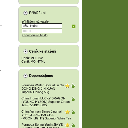
Přihlášení
přihlášení uživatele
zapomenuté heslo
Ceník ke stažení
Ceník MO CSV
Ceník MO HTML
o
Doporučujeme
Formosa Winter Special Lu Gu
DONG DING JIN XUAN
Imperial Oolong 50g
China Hunan LUCKY DRAGON
(YOUNG HYSON) Superior Green
Tea (CZ-BIO-002)
China Yunnan Simao Jingmai
YUE GUANG BAI CHA
(MOON LIGHT) Superior White Tea
Formosa Spring Yunlin JIA YE