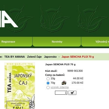
Registrace
Novinky
Výhodný 
ie:
TEA BY AMANA
Zelené čaje
Japonsko
-
Japan SENCHA FUJI 70 g
Japan SENCHA FUJI 70 g
9999 901300
Kód zboží:
Ceny za balení:
10g
44.00 Kč
70g
170.00 Kč
vzorek zdarma