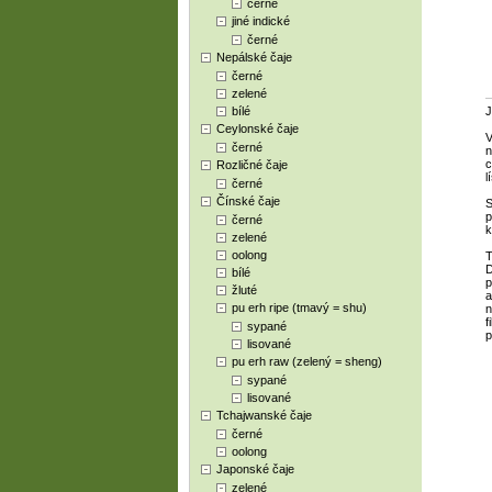
černé
jiné indické
černé
Nepálské čaje
černé
zelené
bílé
J
Ceylonské čaje
V
černé
n
c
Rozličné čaje
l
černé
Čínské čaje
S
p
černé
k
zelené
oolong
T
D
bílé
p
žluté
a
pu erh ripe (tmavý = shu)
n
f
sypané
p
lisované
pu erh raw (zelený = sheng)
sypané
lisované
Tchajwanské čaje
černé
oolong
Japonské čaje
zelené