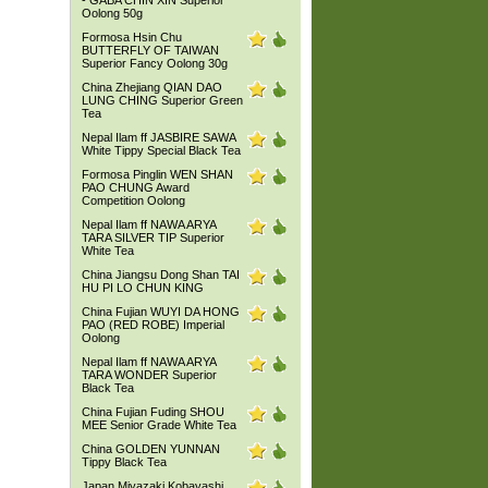
- GABA CHIN XIN Superior
Oolong 50g
Formosa Hsin Chu
BUTTERFLY OF TAIWAN
Superior Fancy Oolong 30g
China Zhejiang QIAN DAO
LUNG CHING Superior Green
Tea
Nepal Ilam ff JASBIRE SAWA
White Tippy Special Black Tea
Formosa Pinglin WEN SHAN
PAO CHUNG Award
Competition Oolong
Nepal Ilam ff NAWA ARYA
TARA SILVER TIP Superior
White Tea
China Jiangsu Dong Shan TAI
HU PI LO CHUN KING
China Fujian WUYI DA HONG
PAO (RED ROBE) Imperial
Oolong
Nepal Ilam ff NAWA ARYA
TARA WONDER Superior
Black Tea
China Fujian Fuding SHOU
MEE Senior Grade White Tea
China GOLDEN YUNNAN
Tippy Black Tea
Japan Miyazaki Kobayashi