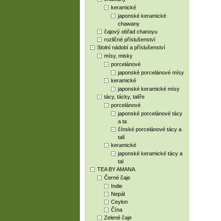
keramické
japonské keramické
chawany
čajový obřad chanoyu
rozličné příslušenství
Stolní nádobí a příslušenství
mísy, misky
porcelánové
japonské porcelánové mísy
keramické
japonské keramické mísy
tácy, tácky, talíře
porcelánové
japonské porcelánové tácy
a ta
čínské porcelánové tácy a
talí
keramické
japonské keramické tácy a
tal
TEA BY AMANA
Černé čaje
Indie
Nepál
Ceylon
Čína
Zelené čaje