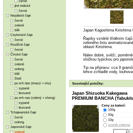
černé
jiné indické
černé
Nepálské čaje
černé
zelené
bílé
Japan Kagoshima Kirishim
Ceylonské čaje
Řapíky vzniklé tříděním ča
černé
zeleného listu aromatizované
Rozličné čaje
oblasti Kirishima.
černé
Čínské čaje
Nálev dobré, svěží, poměrně 
složkou typickou pro japonsk
černé
zelené
Tip na přípravu: cca 9 gramů č
oolong
lehce zchladlé vody, louhovat
bílé
žluté
pu erh ripe (tmavý = shu)
Související položky:
sypané
Japan Shizuoka Kakegawa
lisované
PREMIUM BANCHA (Yabukit
pu erh raw (zelený = sheng)
sypané
Ceny za balení:
lisované
100g
Tchajwanské čaje
50g
černé
10g
oolong
vzorek zdarma
Japonské čaje
zelené