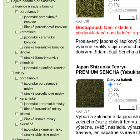
Čajové nádobí a příslušenství
10g
konvice a sady s konvicí
vzorek zdarma
porcelánové
japonské porcelánové
Kód: 330
konvice
Dostupnost:
Není skladem,
čínské porcelánové konvice
keramické
předpokládané naskladnění sr
japonské keramické
Proslavený japonský řapíkový 
konvice
výborné kvality stojící svou chu
čínské keramické konvice
dobrými třídami čajů Sencha a
litinové
čínské litinové konvice
skleněné
Japan Shizuoka Tenryu
japonské skleněné konvice
PREMIUM SENCHA (Yabukita
misky
porcelánové
Ceny za balení:
japonské porcelánové
100g
misky
50g
čínské porcelánové misky
10g
keramické
vzorek zdarma
japonské keramické misky
čínské keramické misky
Kód: 337
litinové
Výborná základní třída japonsk
čínské litinové misky
zeleného čaje z oblasti Tenryu.
skleněné
výtečné, svěží, nasládlé, výraz
japonské skleněné misky
trávové, jen napatrně svíravé ch
čínské skleněné misky
chawany