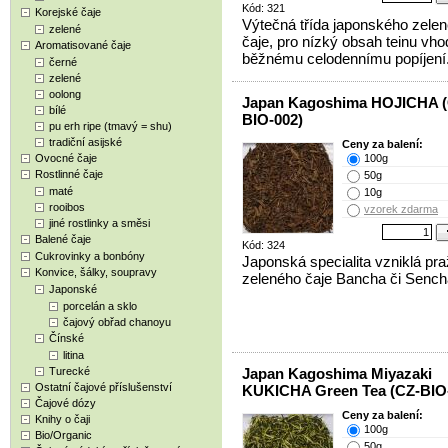
Kód: 321
Korejské čaje
Výtečná třída japonského zele
zelené
čaje, pro nízký obsah teinu vho
Aromatisované čaje
běžnému celodennímu popíjení
černé
zelené
oolong
Japan Kagoshima HOJICHA (
bílé
BIO-002)
pu erh ripe (tmavý = shu)
tradiční asijské
Ceny za balení:
Ovocné čaje
100g
Rostlinné čaje
50g
maté
10g
rooibos
vzorek zdarma
jiné rostlinky a směsi
Balené čaje
Kód: 324
Cukrovinky a bonbóny
Japonská specialita vzniklá pr
Konvice, šálky, soupravy
zeleného čaje Bancha či Sench
Japonské
porcelán a sklo
čajový obřad chanoyu
Čínské
litina
Turecké
Japan Kagoshima Miyazaki
Ostatní čajové příslušenství
KUKICHA Green Tea (CZ-BIO
Čajové dózy
Ceny za balení:
Knihy o čaji
100g
Bio/Organic
50g