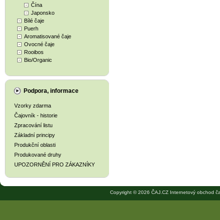
Čína
Japonsko
Bílé čaje
Puerh
Aromatisované čaje
Ovocné čaje
Rooibos
Bio/Organic
Podpora, informace
Vzorky zdarma
Čajovník - historie
Zpracování listu
Základní principy
Produkční oblasti
Produkované druhy
UPOZORNĚNÍ PRO ZÁKAZNÍKY
Copyright © 2026 ČAJ.CZ Internetový obchod ča