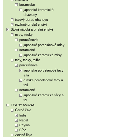
keramické
japonské keramické
chawany
čajový obřad chanoyu
rozličné příslušenství
Stolní nádobí a příslušenství
mísy, misky
porcelánové
japonské porcelánové mísy
keramické
japonské keramické mísy
tácy, tácky, talíře
porcelánové
japonské porcelánové tácy
a ta
čínské porcelánové tácy a
talí
keramické
japonské keramické tácy a
tal
TEA BY AMANA
Černé čaje
Indie
Nepál
Ceylon
Čína
Zelené čaje