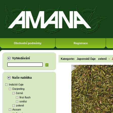
Obchodní podmínky
Registrace
Vyhledávání
Kategorie:
Japonské čaje
zelené
-
Naše nabídka
Indické čaje
Darjeeling
černé
first flush
směsi
zelené
Assam