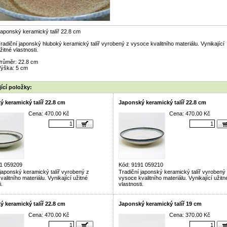
aponský keramický talíř 22.8 cm
radiční japonský hluboký keramický talíř vyrobený z vysoce kvalitního materiálu. Vynikající
žitné vlastnosti.
růměr: 22.8 cm
ýška: 5 cm
ící položky:
 keramický talíř 22.8 cm
Japonský keramický talíř 22.8 cm
Cena: 470.00 Kč
Cena: 470.00 Kč
1 059209
Kód: 9191 059210
 japonský keramický talíř vyrobený z
Tradiční japonský keramický talíř vyrobený
alitního materiálu. Vynikající užitné
vysoce kvalitního materiálu. Vynikající užitn
i.
vlastnosti.
 keramický talíř 22.8 cm
Japonský keramický talíř 19 cm
Cena: 470.00 Kč
Cena: 370.00 Kč