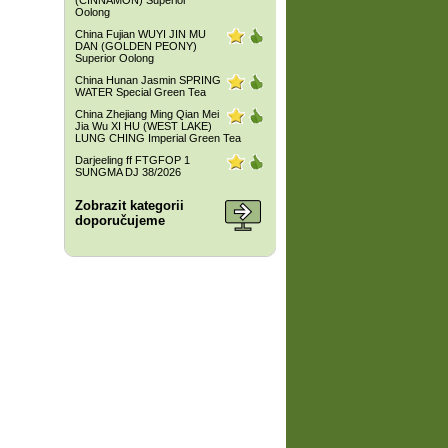
(CINNAMON) Superior
Oolong
China Fujian WUYI JIN MU
DAN (GOLDEN PEONY)
Superior Oolong
China Hunan Jasmin SPRING
WATER Special Green Tea
China Zhejiang Ming Qian Mei
Jia Wu XI HU (WEST LAKE)
LUNG CHING Imperial Green Tea
Darjeeling ff FTGFOP 1
SUNGMA DJ 38/2026
Zobrazit kategorii
doporučujeme