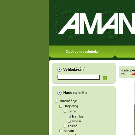
Obchodní podmínky
Vyhledávání
Kategor
tal
-
Ja
Naše nabídka
Indické čaje
Darjeeling
černé
first flush
směsi
zelené
Assam