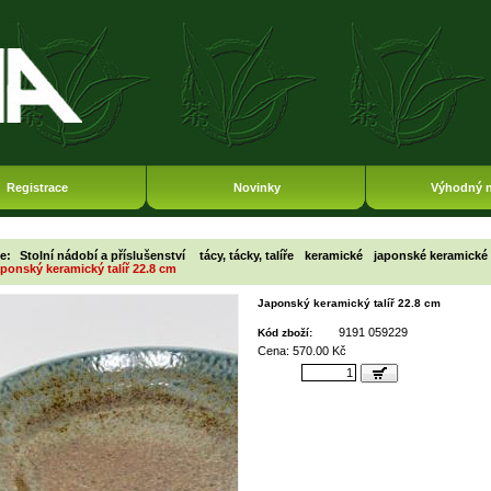
Registrace
Novinky
Výhodný 
ie:
Stolní nádobí a příslušenství
tácy, tácky, talíře
keramické
japonské keramické 
ponský keramický talíř 22.8 cm
Japonský keramický talíř 22.8 cm
9191 059229
Kód zboží:
Cena: 570.00 Kč