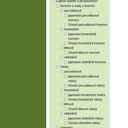
Čajové nádobí a příslušenství
konvice a sady s konvicí
porcelánové
japonské porcelánové
konvice
čínské porcelánové konvice
keramické
japonské keramické
konvice
čínské keramické konvice
litinové
čínské litinové konvice
skleněné
japonské skleněné konvice
misky
porcelánové
japonské porcelánové
misky
čínské porcelánové misky
keramické
japonské keramické misky
čínské keramické misky
litinové
čínské litinové misky
skleněné
japonské skleněné misky
čínské skleněné misky
chawany