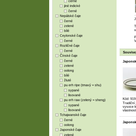
černé
jiné indické
černé
Nepálské čaje
J
černé
zelené
T
u
bílé
Ceylonské čaje
P
černé
V
Rozličné čaje
černé
Souvisej
Čínské čaje
černé
Japonský
zelené
oolong
bílé
žluté
pu erh ripe (tmavý = shu)
sypané
lisované
Kód: 919
pu erh raw (zelený = sheng)
Tradiční
sypané
vysoce kv
lisované
vlastnost
Tchajwanské čaje
černé
Japonský
oolong
Japonské čaje
zelené