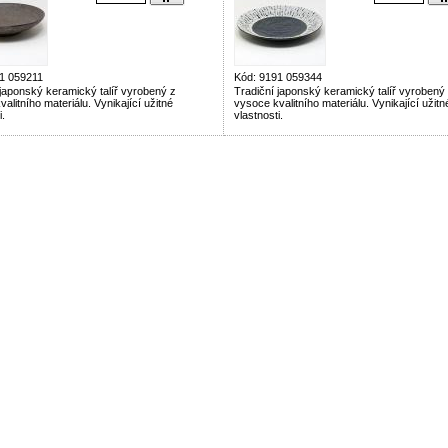
1 059211
Kód: 9191 059344
 japonský keramický talíř vyrobený z
Tradiční japonský keramický talíř vyrobený
alitního materiálu. Vynikající užitné
vysoce kvalitního materiálu. Vynikající užitn
i.
vlastnosti.