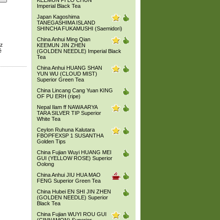
KEEMUN PI LO CHUN
Imperial Black Tea
Japan Kagoshima
TANEGASHIMA ISLAND
SHINCHA FUKAMUSHI (Saemidori)
China Anhui Ming Qian
 z
KEEMUN JIN ZHEN
é
(GOLDEN NEEDLE) Imperial Black
Tea
China Anhui HUANG SHAN
YUN WU (CLOUD MIST)
Superior Green Tea
China Lincang Cang Yuan KING
OF PU ERH (ripe)
Nepal Ilam ff NAWA ARYA
TARA SILVER TIP Superior
White Tea
Ceylon Ruhuna Kalutara
FBOPFEXSP 1 SUSANTHA
Golden Tips
China Fujian Wuyi HUANG MEI
GUI (YELLOW ROSE) Superior
Oolong
China Anhui JIU HUA MAO
FENG Superior Green Tea
China Hubei EN SHI JIN ZHEN
(GOLDEN NEEDLE) Superior
Black Tea
China Fujian WUYI ROU GUI