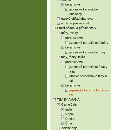
keramické
japonské keramické
chawany
čajový obřad chanoyu
rozličné příslušenství
Stolní nádobí a příslušenství
mísy, misky
porcelánové
japonské porcelánové mísy
keramické
japonské keramické mísy
tácy, tácky, talíře
porcelánové
japonské porcelánové tácy
a ta
čínské porcelánové tácy a
talí
keramické
japonské keramické tácy a
tal
TEA BY AMANA
Černé čaje
Indie
Nepál
Ceylon
Čína
Zelené čaje