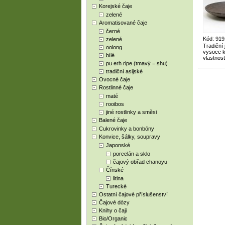
Korejské čaje
zelené
Aromatisované čaje
černé
Kód: 919
zelené
Tradiční
oolong
vysoce kv
bílé
vlastnost
pu erh ripe (tmavý = shu)
tradiční asijské
Ovocné čaje
Rostlinné čaje
maté
rooibos
jiné rostlinky a směsi
Balené čaje
Cukrovinky a bonbóny
Konvice, šálky, soupravy
Japonské
porcelán a sklo
čajový obřad chanoyu
Čínské
litina
Turecké
Ostatní čajové příslušenství
Čajové dózy
Knihy o čaji
Bio/Organic