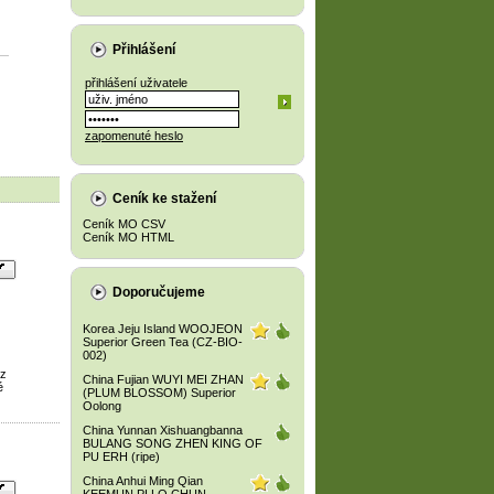
Přihlášení
přihlášení uživatele
zapomenuté heslo
Ceník ke stažení
Ceník MO CSV
Ceník MO HTML
Doporučujeme
Korea Jeju Island WOOJEON
Superior Green Tea (CZ-BIO-
002)
 z
China Fujian WUYI MEI ZHAN
é
(PLUM BLOSSOM) Superior
Oolong
China Yunnan Xishuangbanna
BULANG SONG ZHEN KING OF
PU ERH (ripe)
China Anhui Ming Qian