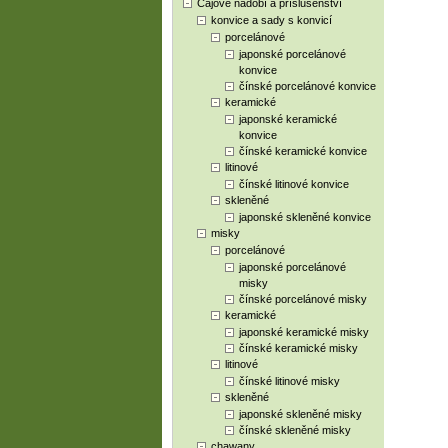
Čajové nádobí a příslušenství
konvice a sady s konvicí
porcelánové
japonské porcelánové
konvice
čínské porcelánové konvice
keramické
japonské keramické
konvice
čínské keramické konvice
litinové
čínské litinové konvice
skleněné
japonské skleněné konvice
misky
porcelánové
japonské porcelánové
misky
čínské porcelánové misky
keramické
japonské keramické misky
čínské keramické misky
litinové
čínské litinové misky
skleněné
japonské skleněné misky
čínské skleněné misky
chawany