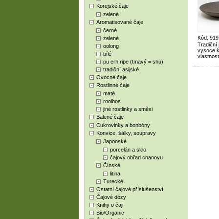
Korejské čaje
zelené
Aromatisované čaje
černé
Kód: 919
zelené
Tradiční
oolong
vysoce kv
bílé
vlastnost
pu erh ripe (tmavý = shu)
tradiční asijské
Ovocné čaje
Rostlinné čaje
maté
rooibos
jiné rostlinky a směsi
Balené čaje
Cukrovinky a bonbóny
Konvice, šálky, soupravy
Japonské
porcelán a sklo
čajový obřad chanoyu
Čínské
litina
Turecké
Ostatní čajové příslušenství
Čajové dózy
Knihy o čaji
Bio/Organic