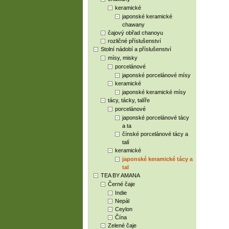
keramické
japonské keramické
chawany
čajový obřad chanoyu
rozličné příslušenství
Stolní nádobí a příslušenství
mísy, misky
porcelánové
japonské porcelánové mísy
keramické
japonské keramické mísy
tácy, tácky, talíře
porcelánové
japonské porcelánové tácy
a ta
čínské porcelánové tácy a
talí
keramické
japonské keramické tácy a
tal
TEA BY AMANA
Černé čaje
Indie
Nepál
Ceylon
Čína
Zelené čaje