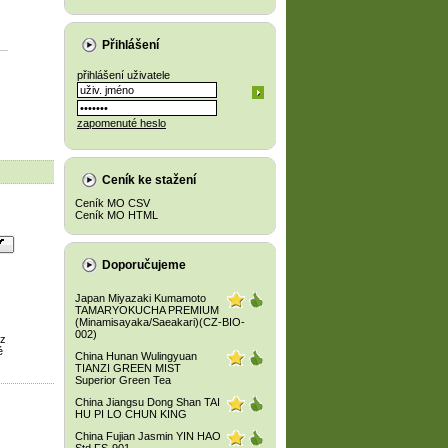
Přihlášení
přihlášení uživatele
zapomenuté heslo
Ceník ke stažení
Ceník MO CSV
Ceník MO HTML
Doporučujeme
Japan Miyazaki Kumamoto
TAMARYOKUCHA PREMIUM
(Minamisayaka/Saeakari)(CZ-BIO-
002)
 z
é
China Hunan Wulingyuan
TIANZI GREEN MIST
Superior Green Tea
China Jiangsu Dong Shan TAI
HU PI LO CHUN KING
China Fujian Jasmin YIN HAO