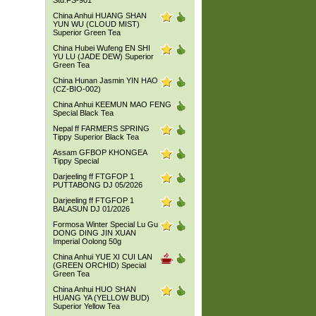
Std.FS-901
China Anhui HUANG SHAN
YUN WU (CLOUD MIST)
Superior Green Tea
China Hubei Wufeng EN SHI
YU LU (JADE DEW) Superior
Green Tea
China Hunan Jasmin YIN HAO
(CZ-BIO-002)
China Anhui KEEMUN MAO FENG
Special Black Tea
Nepal ff FARMERS SPRING
Tippy Superior Black Tea
Assam GFBOP KHONGEA
Tippy Special
Darjeeling ff FTGFOP 1
PUTTABONG DJ 05/2026
Darjeeling ff FTGFOP 1
BALASUN DJ 01/2026
Formosa Winter Special Lu Gu
DONG DING JIN XUAN
Imperial Oolong 50g
China Anhui YUE XI CUI LAN
(GREEN ORCHID) Special
Green Tea
China Anhui HUO SHAN
HUANG YA (YELLOW BUD)
Superior Yellow Tea