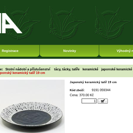
Registrace
Novinky
Výhodný 
ie:
Stolní nádobí a příslušenství
tácy, tácky, talíře
keramické
japonské keramické 
ponský keramický talíř 19 cm
Japonský keramický talíř 19 cm
9191 059344
Kód zboží:
Cena: 370.00 Kč