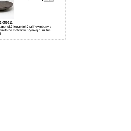
1 059211
 japonský keramický talíř vyrobený z
alitního materiálu. Vynikající užitné
i.