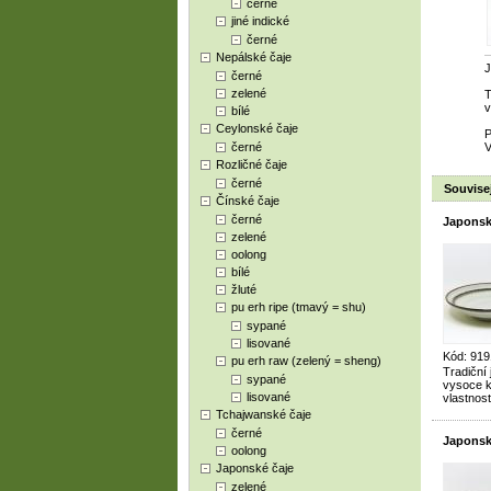
černé
jiné indické
černé
Nepálské čaje
J
černé
zelené
T
v
bílé
Ceylonské čaje
P
černé
V
Rozličné čaje
černé
Souvisej
Čínské čaje
černé
Japonský
zelené
oolong
bílé
žluté
pu erh ripe (tmavý = shu)
sypané
lisované
Kód: 919
pu erh raw (zelený = sheng)
Tradiční
sypané
vysoce kv
lisované
vlastnost
Tchajwanské čaje
černé
Japonský
oolong
Japonské čaje
zelené