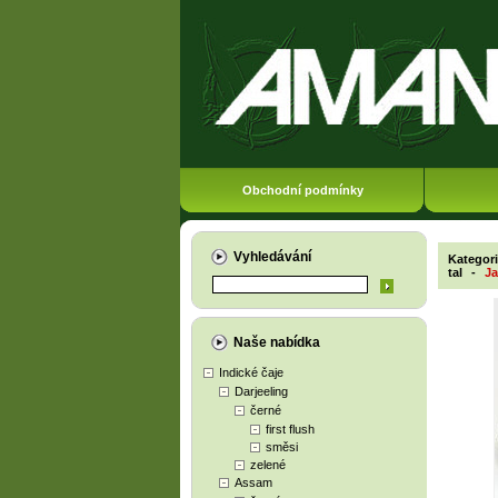
Obchodní podmínky
Vyhledávání
Kategor
tal
-
Ja
Naše nabídka
Indické čaje
Darjeeling
černé
first flush
směsi
zelené
Assam