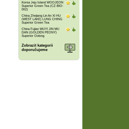
Korea Jeju Island WOOJEON
Superior Green Tea (CZ-BIO-
002)
China Zhejiang Lin An XI HU
(WEST LAKE) LUNG CHING
Superior Green Tea
China Fujian WUYI JIN MU
DAN (GOLDEN PEONY)
Superior Oolong
Zobrazit kategorii
doporučujeme