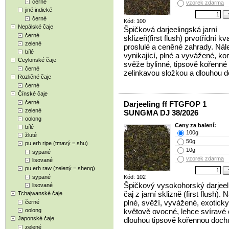
černé
vzorek zdarma
jiné indické
černé
Kód: 100
Nepálské čaje
Špičková darjeelingská jarní
černé
sklizeň(first flush) prvotřídní kva
zelené
proslulé a ceněné zahrady. Nál
bílé
vynikající, plné a vyvážené, ko
Ceylonské čaje
svěže bylinné, tipsově kořenné 
černé
zelinkavou složkou a dlouhou d
Rozličné čaje
černé
Čínské čaje
černé
Darjeeling ff FTGFOP 1
zelené
SUNGMA DJ 38/2026
oolong
Ceny za balení:
bílé
100g
žluté
50g
pu erh ripe (tmavý = shu)
10g
sypané
vzorek zdarma
lisované
pu erh raw (zelený = sheng)
sypané
Kód: 102
Špičkový vysokohorský darjeel
lisované
čaj z jarní sklizně (first flush). 
Tchajwanské čaje
plné, svěží, vyvážené, exoticky
černé
oolong
květově ovocné, lehce svíravé 
Japonské čaje
dlouhou tipsově kořennou dochu
zelené