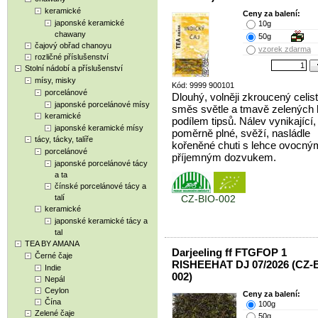
keramické
Ceny za balení:
japonské keramické
10g
chawany
50g
čajový obřad chanoyu
vzorek zdarma
rozličné příslušenství
Stolní nádobí a příslušenství
mísy, misky
Kód: 9999 900101
porcelánové
Dlouhý, volněji zkroucený celistv
japonské porcelánové mísy
směs světle a tmavě zelených l
keramické
podílem tipsů. Nálev vynikající,
japonské keramické mísy
poměrně plné, svěží, nasládle
tácy, tácky, talíře
kořeněné chuti s lehce ovocným
porcelánové
příjemným dozvukem.
japonské porcelánové tácy
a ta
čínské porcelánové tácy a
talí
CZ-BIO-002
keramické
japonské keramické tácy a
tal
TEA BY AMANA
Darjeeling ff FTGFOP 1
Černé čaje
RISHEEHAT DJ 07/2026 (CZ-
Indie
002)
Nepál
Ceylon
Ceny za balení:
Čína
100g
Zelené čaje
50g