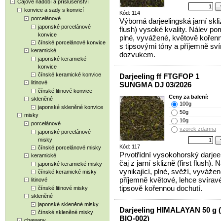
Čajové nádobí a příslušenství
konvice a sady s konvicí
Kód: 114
porcelánové
Výborná darjeelingská jarní skli
japonské porcelánové
flush) vysoké kvality. Nálev p
konvice
plné, vyvážené, květově kořenn
čínské porcelánové konvice
s tipsovými tóny a příjemně sv
keramické
dozvukem.
japonské keramické
konvice
čínské keramické konvice
Darjeeling ff FTGFOP 1
litinové
SUNGMA DJ 03/2026
čínské litinové konvice
Ceny za balení:
skleněné
100g
japonské skleněné konvice
50g
misky
10g
porcelánové
vzorek zdarma
japonské porcelánové
misky
Kód: 117
čínské porcelánové misky
Prvotřídní vysokohorský darjee
keramické
čaj z jarní sklizně (first flush). 
japonské keramické misky
vynikající, plné, svěží, vyvážen
čínské keramické misky
příjemně květové, lehce svíravé
litinové
tipsově kořennou dochutí.
čínské litinové misky
skleněné
japonské skleněné misky
Darjeeling HIMALAYAN 50 g 
čínské skleněné misky
BIO-002)
chawany