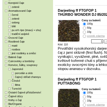
Korejské čaje
zelené
Darjeeling ff FTGFOP 1
Aromatisované čaje
THURBO WONDER DJ 85/20
černé
zelené
Ceny za balení:
oolong
100g
bílé
50g
pu erh ripe (tmavý = shu)
10g
tradiční asijské
vzorek zdarma
Ovocné čaje
Rostlinné čaje
Kód: 110
maté
Prvotřídní vysokohorský darjee
rooibos
čaj z jarní sklizně (first flush). 
jiné rostlinky a směsi
vynikající, vyvážené, plné, svěž
Balené čaje
květově kořenné chuti s příjem
Cukrovinky a bonbóny
exoticky ovocnými tóny a lehk
Konvice, šálky, soupravy
stopou ananasu v dozvuku.
Japonské
porcelán a sklo
čajový obřad chanoyu
Darjeeling ff FTGFOP 1
Čínské
PUTTABONG
litina
Turecké
Ceny za balení:
Ostatní čajové příslušenství
100g
Čajové dózy
50g
Knihy o čaji
10g
Bio/Organic
vzorek zdarma