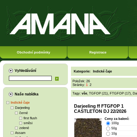
Obchodní podmínky
Registrace
Vyhledávání
Kategorie:
Indické čaje
Položek: 26
Stránky:
1
2
Tagy:
vše
,
TGFOP (21)
,
FTGFOP (17)
,
Da
Naše nabídka
Indické čaje
Darjeeling ff FTGFOP 1
Darjeeling
CASTLETON DJ 22/2026
černé
first flush
Ceny za balení:
směsi
100g
zelené
50g
Assam
10g