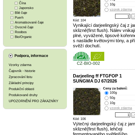
Čína
10g
Japonsko
vzorek zdarma
Bílé čaje
Puerh
Kód: 104
Aromatisované čaje
Vynikající darjeelingský čaj z ja
Ovocné čaje
sklizně(first flush). Nálev vnikají
Rooibos
plné, vyvážené, tipsově kořenn
Bio/Organic
s nasládle květovými tóny, a p
svěží dochutí.
Podpora, informace
CZ-BIO-002
Vzorky zdarma
Čajovník - historie
Darjeeling ff FTGFOP 1
Zpracování listu
SUNGMA DJ 67/2026
Základní principy
Ceny za balení:
Produkční oblasti
100g
Produkované druhy
50g
UPOZORNĚNÍ PRO ZÁKAZNÍKY
10g
vzorek zdarma
Kód: 106
Výtečný darjeelingský čaj z jarn
sklizně(first flush), lehčeji
fermentovaného světlejšího