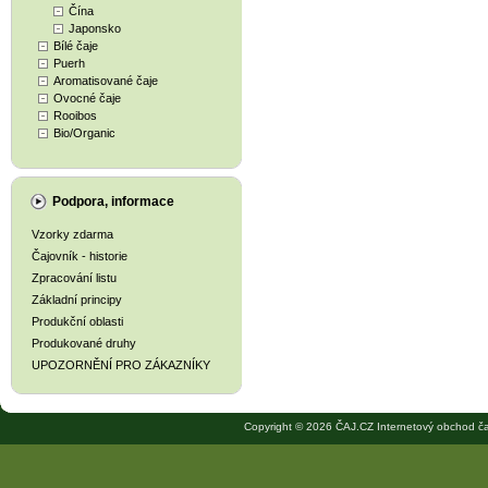
Čína
Japonsko
Bílé čaje
Puerh
Aromatisované čaje
Ovocné čaje
Rooibos
Bio/Organic
Podpora, informace
Vzorky zdarma
Čajovník - historie
Zpracování listu
Základní principy
Produkční oblasti
Produkované druhy
UPOZORNĚNÍ PRO ZÁKAZNÍKY
Copyright © 2026 ČAJ.CZ Internetový obchod ča