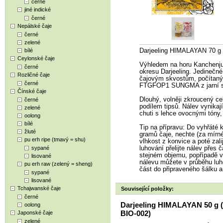
černé
jiné indické
černé
Nepálské čaje
černé
zelené
bílé
Darjeeling HIMALAYAN 70 g
Ceylonské čaje
Výhledem na horu Kanchenju
černé
okresu Darjeeling. Jedinečné
Rozličné čaje
čajovým skvostům, počítaný
černé
FTGFOP1 SUNGMA z jarní skliz
Čínské čaje
Dlouhý, volněji zkroucený cel
černé
podílem tipsů. Nálev vynikaj
zelené
chuti s lehce ovocnými tón
oolong
bílé
Tip na přípravu: Do vyhřáté ko
žluté
gramů čaje, nechte (za mírné
pu erh ripe (tmavý = shu)
vlhkost z konvice a poté zal
sypané
luhování přelijte nálev přes 
stejném objemu, popřípadě vy
lisované
nálevu můžete v průběhu luho
pu erh raw (zelený = sheng)
část do připraveného šálku a
sypané
lisované
Tchajwanské čaje
Související položky:
černé
Darjeeling HIMALAYAN 50 g 
oolong
BIO-002)
Japonské čaje
zelené