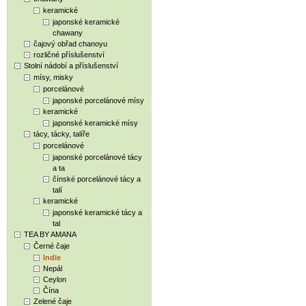
keramické
japonské keramické
chawany
čajový obřad chanoyu
rozličné příslušenství
Stolní nádobí a příslušenství
mísy, misky
porcelánové
japonské porcelánové mísy
keramické
japonské keramické mísy
tácy, tácky, talíře
porcelánové
japonské porcelánové tácy
a ta
čínské porcelánové tácy a
talí
keramické
japonské keramické tácy a
tal
TEA BY AMANA
Černé čaje
Indie
Nepál
Ceylon
Čína
Zelené čaje