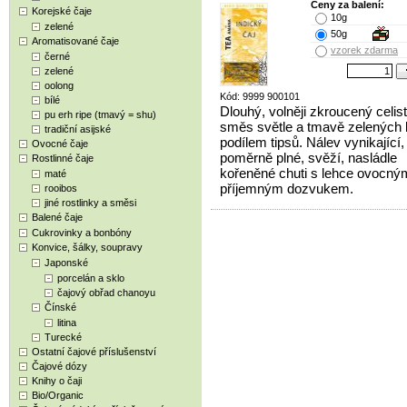
Ceny za balení:
Korejské čaje
10g
zelené
50g
Aromatisované čaje
vzorek zdarma
černé
zelené
oolong
Kód: 9999 900101
bílé
Dlouhý, volněji zkroucený celistv
pu erh ripe (tmavý = shu)
směs světle a tmavě zelených l
tradiční asijské
podílem tipsů. Nálev vynikající,
Ovocné čaje
poměrně plné, svěží, nasládle
Rostlinné čaje
kořeněné chuti s lehce ovocným
maté
příjemným dozvukem.
rooibos
jiné rostlinky a směsi
Balené čaje
Cukrovinky a bonbóny
Konvice, šálky, soupravy
Japonské
porcelán a sklo
čajový obřad chanoyu
Čínské
litina
Turecké
Ostatní čajové příslušenství
Čajové dózy
Knihy o čaji
Bio/Organic