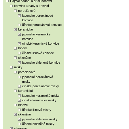
Čajové nádobí a příslušenství
konvice a sady s konvicí
porcelánové
japonské porcelánové
konvice
čínské porcelánové konvice
keramické
japonské keramické
konvice
čínské keramické konvice
litinové
čínské litinové konvice
skleněné
japonské skleněné konvice
misky
porcelánové
japonské porcelánové
misky
čínské porcelánové misky
keramické
japonské keramické misky
čínské keramické misky
litinové
čínské litinové misky
skleněné
japonské skleněné misky
čínské skleněné misky
chawany