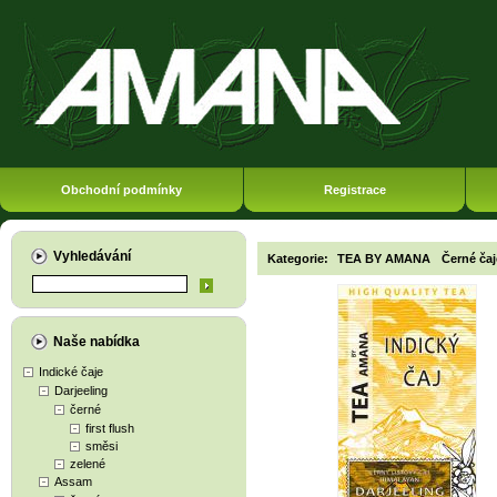
Obchodní podmínky
Registrace
Vyhledávání
Kategorie:
TEA BY AMANA
Černé čaj
Naše nabídka
Indické čaje
Darjeeling
černé
first flush
směsi
zelené
Assam