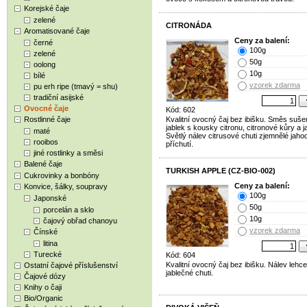
Korejské čaje
zelené
CITRONÁDA
Aromatisované čaje
Ceny za balení:
černé
100g
zelené
50g
oolong
10g
bílé
vzorek zdarma
pu erh ripe (tmavý = shu)
tradiční asijské
Ovocné čaje
Kód: 602
Rostlinné čaje
Kvalitní ovocný čaj bez ibišku. Směs suš
jablek s kousky citronu, citronové kůry a j
maté
Světlý nálev citrusové chuti zjemnělé jah
rooibos
příchutí.
jiné rostlinky a směsi
Balené čaje
TURKISH APPLE (CZ-BIO-002)
Cukrovinky a bonbóny
Ceny za balení:
Konvice, šálky, soupravy
100g
Japonské
50g
porcelán a sklo
10g
čajový obřad chanoyu
vzorek zdarma
Čínské
litina
Turecké
Kód: 604
Kvalitní ovocný čaj bez ibišku. Nálev lehc
Ostatní čajové příslušenství
jablečné chuti.
Čajové dózy
Knihy o čaji
Bio/Organic