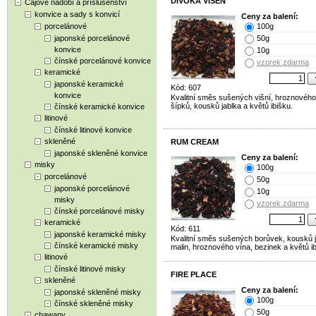
DIVOKÁ VIŠEŇ
Čajové nádobí a příslušenství
konvice a sady s konvicí
Ceny za balení:
porcelánové
100g
japonské porcelánové
50g
konvice
10g
čínské porcelánové konvice
vzorek zdarma
keramické
japonské keramické
Kód: 607
konvice
Kvalitní směs sušených višní, hroznového
šípků, kousků jablka a květů ibišku.
čínské keramické konvice
litinové
čínské litinové konvice
skleněné
RUM CREAM
japonské skleněné konvice
Ceny za balení:
misky
100g
porcelánové
50g
japonské porcelánové
10g
misky
vzorek zdarma
čínské porcelánové misky
keramické
Kód: 611
japonské keramické misky
Kvalitní směs sušených borůvek, kousků 
čínské keramické misky
malin, hroznového vína, bezinek a květů ib
litinové
čínské litinové misky
FIRE PLACE
skleněné
Ceny za balení:
japonské skleněné misky
100g
čínské skleněné misky
50g
chawany