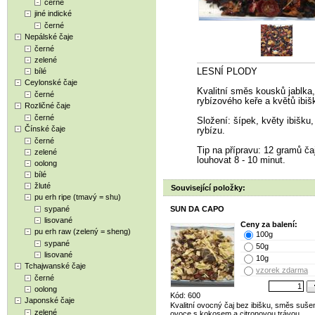
černé
jiné indické
černé
Nepálské čaje
černé
zelené
bílé
LESNÍ PLODY
Ceylonské čaje
Kvalitní směs kousků jablka,
černé
rybízového keře a květů ibiš
Rozličné čaje
černé
Složení: šípek, květy ibišku,
Čínské čaje
rybízu.
černé
Tip na přípravu: 12 gramů čaj
zelené
louhovat 8 - 10 minut.
oolong
bílé
žluté
Související položky:
pu erh ripe (tmavý = shu)
sypané
SUN DA CAPO
lisované
Ceny za balení:
pu erh raw (zelený = sheng)
100g
sypané
50g
lisované
10g
Tchajwanské čaje
vzorek zdarma
černé
oolong
Kód: 600
Japonské čaje
Kvalitní ovocný čaj bez ibišku, směs suš
zelené
ovoce s kokosem a citronovou trávou.