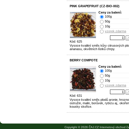
PINK GRAPEFRUIT (CZ-BIO-002)
Ceny za balení:
100g
50g
10g
vzorek zdarma
Kód: 625
Vysoce kvalitní směs kůry citrusových plo
ananasu, okvětních lístků chrpy.
BERRY COMPOTE
Ceny za balení:
100g
50g
10g
vzorek zdarma
Kód: 631
Vysoce kvalitní směs plodů aronie, hrozn
ostružin, malin, borůvek, rybízu aj,. okoře
kousky skořice.
Copyright © 2026 ČAJ.CZ Internetový obchod ča