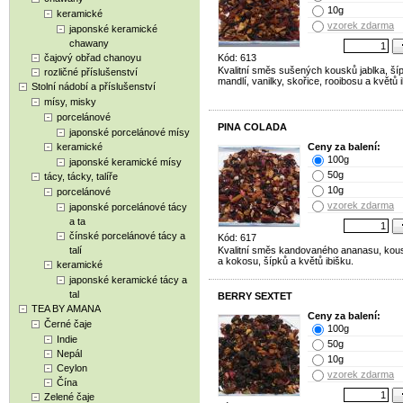
10g
keramické
vzorek zdarma
japonské keramické
chawany
čajový obřad chanoyu
Kód: 613
Kvalitní směs sušených kousků jablka, ší
rozličné příslušenství
mandlí, vanilky, skořice, rooibosu a květů i
Stolní nádobí a příslušenství
mísy, misky
porcelánové
PINA COLADA
japonské porcelánové mísy
keramické
Ceny za balení:
100g
japonské keramické mísy
50g
tácy, tácky, talíře
10g
porcelánové
vzorek zdarma
japonské porcelánové tácy
a ta
čínské porcelánové tácy a
Kód: 617
talí
Kvalitní směs kandovaného ananasu, kous
a kokosu, šípků a květů ibišku.
keramické
japonské keramické tácy a
tal
BERRY SEXTET
TEA BY AMANA
Ceny za balení:
Černé čaje
100g
Indie
50g
Nepál
10g
Ceylon
vzorek zdarma
Čína
Zelené čaje