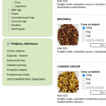
Kód: 619
Čína
Kvalitní směs sušeného ovoce s černým 
Japonsko
borůvkami a ostružinami.
Bílé čaje
Puerh
Aromatisované čaje
BRUSINKA
Ovocné čaje
Ceny za balení:
Rooibos
100g
Bio/Organic
50g
10g
vzorek zdarma
Podpora, informace
Kód: 621
Vzorky zdarma
Kvalitní směs sušeného ovoce s brusinka
Čajovník - historie
Zpracování listu
Základní principy
CANDIED GINGER
Produkční oblasti
Ceny za balení:
Produkované druhy
100g
50g
UPOZORNĚNÍ PRO ZÁKAZNÍKY
10g
vzorek zdarma
Kód: 623
Kvalitní směs sušeného exotického ovoce
kandovaného zázvoru.