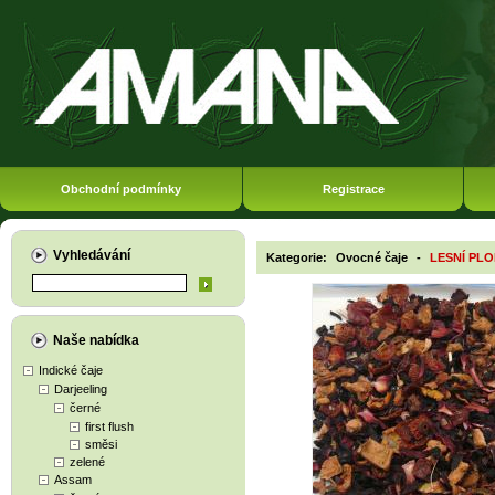
Obchodní podmínky
Registrace
Vyhledávání
Kategorie:
Ovocné čaje
-
LESNÍ PL
Naše nabídka
Indické čaje
Darjeeling
černé
first flush
směsi
zelené
Assam