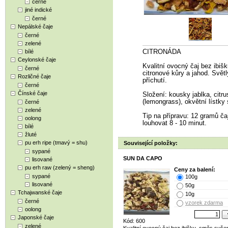
černé
jiné indické
černé
Nepálské čaje
černé
zelené
bílé
CITRONÁDA
Ceylonské čaje
Kvalitní ovocný čaj bez ibiš
černé
citronové kůry a jahod. Svět
Rozličné čaje
příchutí.
černé
Čínské čaje
Složení: kousky jablka, citru
(lemongrass), okvětní lístky 
černé
zelené
Tip na přípravu: 12 gramů čaj
oolong
louhovat 8 - 10 minut.
bílé
žluté
pu erh ripe (tmavý = shu)
Související položky:
sypané
SUN DA CAPO
lisované
pu erh raw (zelený = sheng)
Ceny za balení:
sypané
100g
lisované
50g
Tchajwanské čaje
10g
černé
vzorek zdarma
oolong
Japonské čaje
Kód: 600
zelené