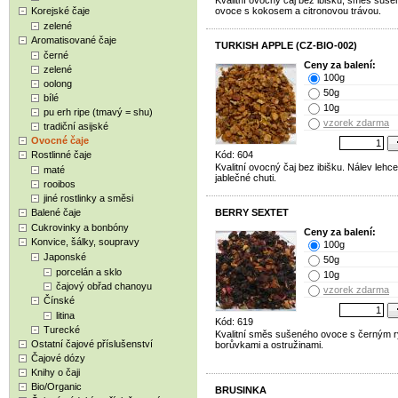
Kvalitní ovocný čaj bez ibišku, směs suš
Korejské čaje
ovoce s kokosem a citronovou trávou.
zelené
Aromatisované čaje
TURKISH APPLE (CZ-BIO-002)
černé
Ceny za balení:
zelené
100g
oolong
50g
bílé
10g
pu erh ripe (tmavý = shu)
vzorek zdarma
tradiční asijské
Ovocné čaje
Rostlinné čaje
Kód: 604
Kvalitní ovocný čaj bez ibišku. Nálev lehc
maté
jablečné chuti.
rooibos
jiné rostlinky a směsi
Balené čaje
BERRY SEXTET
Cukrovinky a bonbóny
Ceny za balení:
Konvice, šálky, soupravy
100g
Japonské
50g
porcelán a sklo
10g
čajový obřad chanoyu
vzorek zdarma
Čínské
litina
Kód: 619
Turecké
Kvalitní směs sušeného ovoce s černým 
Ostatní čajové příslušenství
borůvkami a ostružinami.
Čajové dózy
Knihy o čaji
Bio/Organic
BRUSINKA