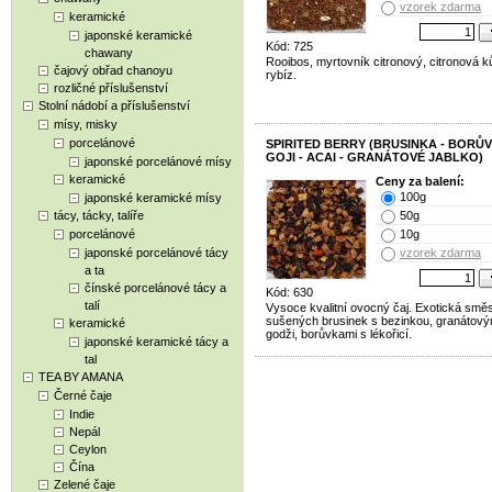
vzorek zdarma
keramické
japonské keramické
Kód: 725
chawany
Rooibos, myrtovník citronový, citronová k
čajový obřad chanoyu
rybíz.
rozličné příslušenství
Stolní nádobí a příslušenství
mísy, misky
porcelánové
SPIRITED BERRY (BRUSINKA - BORŮV
GOJI - ACAI - GRANÁTOVÉ JABLKO)
japonské porcelánové mísy
keramické
Ceny za balení:
100g
japonské keramické mísy
tácy, tácky, talíře
50g
porcelánové
10g
japonské porcelánové tácy
vzorek zdarma
a ta
čínské porcelánové tácy a
Kód: 630
talí
Vysoce kvalitní ovocný čaj. Exotická smě
sušených brusinek s bezinkou, granátový
keramické
godži, borůvkami s lékořicí.
japonské keramické tácy a
tal
TEA BY AMANA
Černé čaje
Indie
Nepál
Ceylon
Čína
Zelené čaje