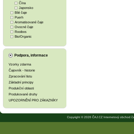
Čína
Japonsko
Bílé čaje
Puerh
Aromatisované čaje
Ovocné čaje
Rooibos
Bio/Organic
Podpora, informace
Vzorky zdarma
Čajovník - historie
Zpracování listu
Základní principy
Produkční oblasti
Produkované druhy
UPOZORNĚNÍ PRO ZÁKAZNÍKY
Copyright © 2026 ČAJ.CZ Internetový obchod ča