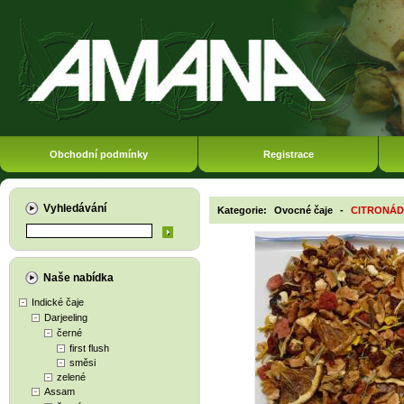
Obchodní podmínky
Registrace
Vyhledávání
Kategorie:
Ovocné čaje
-
CITRONÁ
Naše nabídka
Indické čaje
Darjeeling
černé
first flush
směsi
zelené
Assam