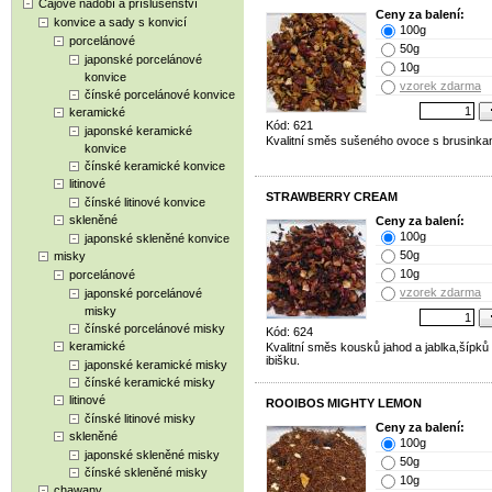
Čajové nádobí a příslušenství
Ceny za balení:
konvice a sady s konvicí
100g
porcelánové
50g
japonské porcelánové
10g
konvice
vzorek zdarma
čínské porcelánové konvice
keramické
Kód: 621
japonské keramické
Kvalitní směs sušeného ovoce s brusinka
konvice
čínské keramické konvice
litinové
STRAWBERRY CREAM
čínské litinové konvice
skleněné
Ceny za balení:
100g
japonské skleněné konvice
50g
misky
10g
porcelánové
vzorek zdarma
japonské porcelánové
misky
čínské porcelánové misky
Kód: 624
keramické
Kvalitní směs kousků jahod a jablka,šípků
ibišku.
japonské keramické misky
čínské keramické misky
litinové
ROOIBOS MIGHTY LEMON
čínské litinové misky
Ceny za balení:
skleněné
100g
japonské skleněné misky
50g
čínské skleněné misky
10g
chawany