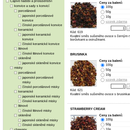
Čajové nádobí a příslušenství
Ceny za balení:
konvice a sady s konvicí
100g
porcelánové
50g
japonské porcelánové
10g
konvice
vzorek zdarma
čínské porcelánové konvice
keramické
Kód: 619
japonské keramické
Kvalitní směs sušeného ovoce s černým 
konvice
borůvkami a ostružinami.
čínské keramické konvice
litinové
čínské litinové konvice
BRUSINKA
skleněné
Ceny za balení:
japonské skleněné konvice
100g
misky
50g
porcelánové
10g
japonské porcelánové
vzorek zdarma
misky
čínské porcelánové misky
Kód: 621
keramické
Kvalitní směs sušeného ovoce s brusinka
japonské keramické misky
čínské keramické misky
litinové
STRAWBERRY CREAM
čínské litinové misky
skleněné
Ceny za balení:
100g
japonské skleněné misky
50g
čínské skleněné misky
10g
chawany