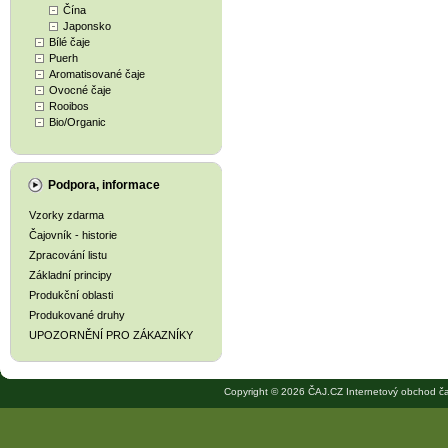
Čína
Japonsko
Bílé čaje
Puerh
Aromatisované čaje
Ovocné čaje
Rooibos
Bio/Organic
Podpora, informace
Vzorky zdarma
Čajovník - historie
Zpracování listu
Základní principy
Produkční oblasti
Produkované druhy
UPOZORNĚNÍ PRO ZÁKAZNÍKY
Copyright © 2026 ČAJ.CZ Internetový obchod ča