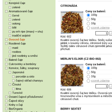
Korejské čaje
CITRONÁDA
zelené
Aromatisované čaje
Ceny za balení:
100g
černé
50g
zelené
10g
oolong
bílé
vzorek zdarma
pu erh ripe (tmavý = shu)
tradiční asijské
Kód: 602
Ovocné čaje
Kvalitní ovocný čaj bez ibišku. Směs suš
jablek s kousky citronu, citronové kůry a j
Rostlinné čaje
Světlý nálev citrusové chuti zjemnělé jah
maté
příchutí.
rooibos
jiné rostlinky a směsi
MERLIN'S ELIXIR (CZ-BIO-002)
Balené čaje
Cukrovinky a bonbóny
Ceny za balení:
100g
Konvice, šálky, soupravy
50g
Japonské
10g
porcelán a sklo
čajový obřad chanoyu
vzorek zdarma
Čínské
litina
Kód: 606
Turecké
Kvalitní ovocný čaj bez ibišku. Ovocná sm
hroznového vína s myrtovníkem a měsíč
Ostatní čajové příslušenství
citrusové chuti.
Čajové dózy
Knihy o čaji
Bio/Organic
BERRY SEXTET