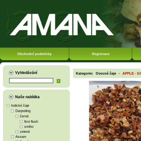
Obchodní podmínky
Registrace
Vyhledávání
Kategorie:
Ovocné čaje
-
APPLE - G
Naše nabídka
Indické čaje
Darjeeling
černé
first flush
směsi
zelené
Assam