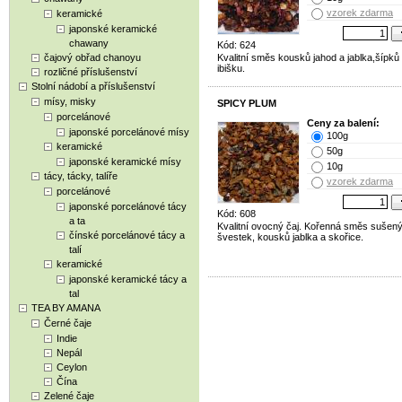
vzorek zdarma
keramické
japonské keramické
chawany
Kód: 624
čajový obřad chanoyu
Kvalitní směs kousků jahod a jablka,šípků
ibišku.
rozličné příslušenství
Stolní nádobí a příslušenství
mísy, misky
SPICY PLUM
porcelánové
Ceny za balení:
japonské porcelánové mísy
100g
keramické
50g
japonské keramické mísy
10g
tácy, tácky, talíře
vzorek zdarma
porcelánové
japonské porcelánové tácy
Kód: 608
a ta
Kvalitní ovocný čaj. Kořenná směs sušen
čínské porcelánové tácy a
švestek, kousků jablka a skořice.
talí
keramické
japonské keramické tácy a
tal
TEA BY AMANA
Černé čaje
Indie
Nepál
Ceylon
Čína
Zelené čaje