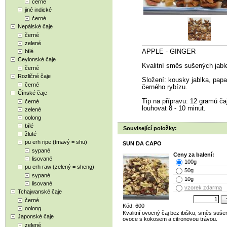
černé
jiné indické
černé
Nepálské čaje
černé
zelené
bílé
APPLE - GINGER
Ceylonské čaje
Kvalitní směs sušených jabl
černé
Rozličné čaje
Složení: kousky jablka, papay
černé
černého rybízu.
Čínské čaje
Tip na přípravu: 12 gramů čaj
černé
louhovat 8 - 10 minut.
zelené
oolong
bílé
Související položky:
žluté
pu erh ripe (tmavý = shu)
SUN DA CAPO
sypané
Ceny za balení:
lisované
100g
pu erh raw (zelený = sheng)
50g
sypané
10g
lisované
vzorek zdarma
Tchajwanské čaje
černé
Kód: 600
oolong
Kvalitní ovocný čaj bez ibišku, směs suš
Japonské čaje
ovoce s kokosem a citronovou trávou.
zelené