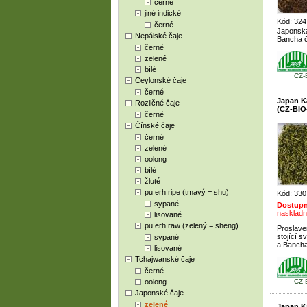
černé
jiné indické
Kód: 324
černé
Japonská
Nepálské čaje
Bancha č
černé
zelené
bílé
CZ-
Ceylonské čaje
černé
Japan K
Rozličné čaje
(CZ-BIO
černé
Čínské čaje
černé
zelené
oolong
bílé
žluté
pu erh ripe (tmavý = shu)
Kód: 330
sypané
Dostupn
naskladn
lisované
pu erh raw (zelený = sheng)
Proslave
stojící 
sypané
a Bancha
lisované
Tchajwanské čaje
černé
oolong
CZ-
Japonské čaje
zelené
Japan K