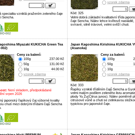
vzorek zdarma
Kód: 325
 specialita vzniklá pražením zeleného čaje
i Sencha.
Velmi dobrá základní kvalitativní třída japo
čaje Sencha. Nálev lehce květově nasládlé,
svíravé, silně trávové, velmi svěží chuti.
BIO-002
agoshima Miyazaki KUKICHA Green Tea
Japan Kagoshima Kirishima KUKICHA 
-002)
(Asanoka)
Ceny za balení:
Ceny za balení:
100g
237.00 Kč
100g
2
50g
131.00 Kč
50g
1
10g
44.00 Kč
10g
vzorek zdarma
vzorek zdarma
Kód: 333
Řapíky vzniklé tříděním čajů Sencha a Gyo
ost:
Není skladem, předpokládané
velmi malým podílem zeleného listu aromat
ění srpen 2026
plody Yu Zu(Citrus junos). Nálev poměrně p
citrusové vůně a chuti se zelinkavou složko
ný japonský řapíkový čaj výborné kvality
typickou pro japonské čaje.
svou chutí mezi dobrými třídami čajů Sencha
.
BIO-002
agoshima Hioki PREMIUM
Japan Kagoshima Kirishima GENMAICH