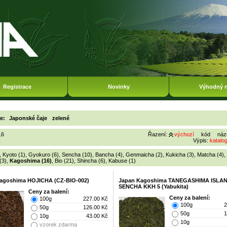
Registrace
Novinky
Výhodný 
ie:
Japonské čaje
zelené
16
Řazení:
výchozí
kód
náz
1
Výpis:
katalo
,
Kyoto (1)
,
Gyokuro (6)
,
Sencha (10)
,
Bancha (4)
,
Genmaicha (2)
,
Kukicha (3)
,
Matcha (4)
,
(3)
,
Kagoshima (16)
,
Bio (21)
,
Shincha (6)
,
Kabuse (1)
agoshima HOJICHA (CZ-BIO-002)
Japan Kagoshima TANEGASHIMA ISLA
SENCHA KKH 5 (Yabukita)
Ceny za balení:
Ceny za balení:
100g
227.00 Kč
100g
2
50g
126.00 Kč
50g
1
10g
43.00 Kč
10g
vzorek zdarma