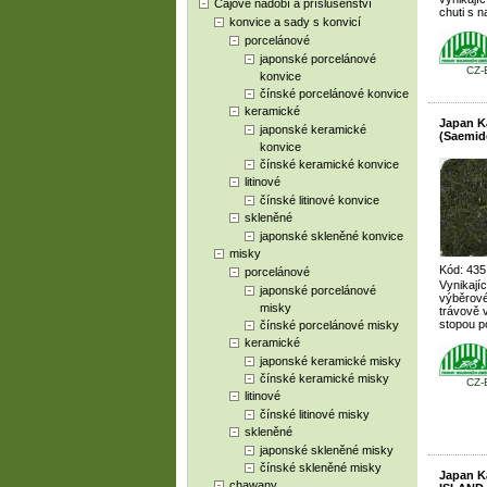
Čajové nádobí a příslušenství
chuti s n
konvice a sady s konvicí
porcelánové
japonské porcelánové
CZ-
konvice
čínské porcelánové konvice
keramické
Japan 
japonské keramické
(Saemid
konvice
čínské keramické konvice
litinové
čínské litinové konvice
skleněné
japonské skleněné konvice
misky
Kód: 435
porcelánové
Vynikajíc
japonské porcelánové
výběrové
misky
trávově v
stopou po
čínské porcelánové misky
keramické
japonské keramické misky
čínské keramické misky
CZ-
litinové
čínské litinové misky
skleněné
japonské skleněné misky
čínské skleněné misky
Japan 
chawany