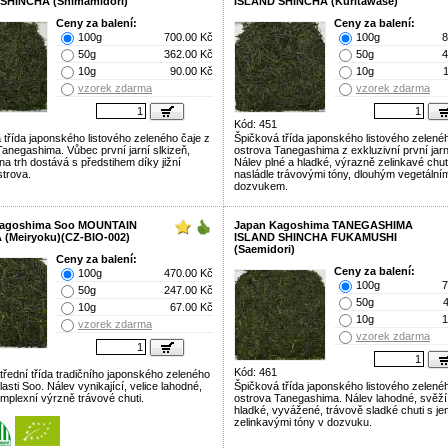
SHINCHA (Shimamidori)
ISLAND SHINCHA (Kuritawase)
Ceny za balení:
Ceny za balení:
100g
700.00 Kč
100g
8
50g
362.00 Kč
50g
4
10g
90.00 Kč
10g
vzorek zdarma
vzorek zdarma
Kód: 451
 třída japonského listového zeleného čaje z
Špičková třída japonského listového zelené
Tanegashima. Vůbec první jarní slkizeň,
ostrova Tanegashima z exkluzivní první jarn
na trh dostává s předstihem díky jižní
Nálev plné a hladké, výrazně zelinkavé chut
strova.
nasládle trávovými tóny, dlouhým vegetální
dozvukem.
Kagoshima Soo MOUNTAIN
Japan Kagoshima TANEGASHIMA
(Meiryoku)(CZ-BIO-002)
ISLAND SHINCHA FUKAMUSHI
(Saemidori)
Ceny za balení:
Ceny za balení:
100g
470.00 Kč
100g
7
50g
247.00 Kč
50g
10g
67.00 Kč
10g
1
vzorek zdarma
vzorek zdarma
Kód: 461
střední třída tradičního japonského zeleného
lasti Soo. Nálev vynikající, velice lahodné,
Špičková třída japonského listového zelené
omplexní výrzně trávové chuti.
ostrova Tanegashima. Nálev lahodné, svěží,
hladké, vyvážené, trávově sladké chuti s j
zelinkavými tóny v dozvuku.