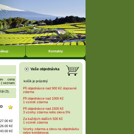
nákup
Kontakty
Vaše objednávka
ev
cena
košík je prázdný
g
|
seznam
Při objednávce nad 900 Kč dopravné
Uji (3)
,
zdarma
Při objednávce nad 1000 Kč
1 vzorek zdarma
ND
Při objednávce nad 1500 Kč
3 vzorky zdarma nebo sleva 5%
Za každých dalších 500 Kč
27.00 Kč
1 vzorek zdarma
26.00 Kč
Vzorky zdarma a slevu na objednávku
43.00 Kč
nelze kombinovat.