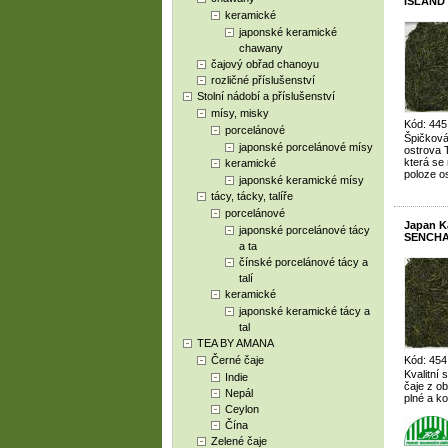
ISLAND 
keramické
japonské keramické
chawany
čajový obřad chanoyu
rozličné příslušenství
Stolní nádobí a příslušenství
mísy, misky
Kód: 445
porcelánové
Špičková
japonské porcelánové mísy
ostrova 
která se 
keramické
poloze o
japonské keramické mísy
tácy, tácky, talíře
porcelánové
Japan 
japonské porcelánové tácy
SENCHA 
a ta
čínské porcelánové tácy a
talí
keramické
japonské keramické tácy a
tal
TEA BY AMANA
Černé čaje
Kód: 454
Kvalitní 
Indie
čaje z ob
Nepál
plné a k
Ceylon
Čína
Zelené čaje