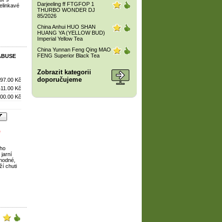
Darjeeling ff FTGFOP 1
zelinkavé
THURBO WONDER DJ
85/2026
China Anhui HUO SHAN
HUANG YA (YELLOW BUD)
Imperial Yellow Tea
China Yunnan Feng Qing MAO
FENG Superior Black Tea
ABUSE
Zobrazit kategorii
doporučujeme
97.00 Kč
411.00 Kč
00.00 Kč
é
ého
 jarní
ahodné,
ží chuti