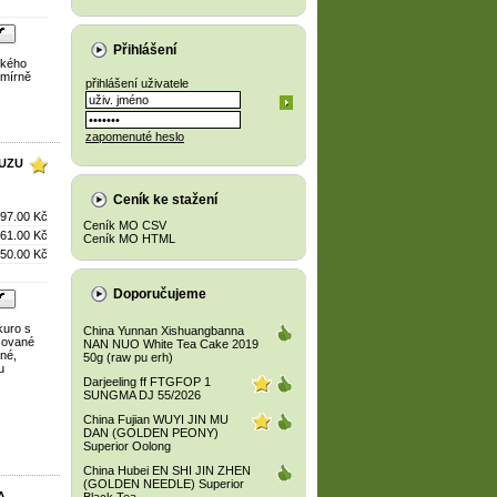
Přihlášení
nského
 mírně
přihlášení uživatele
zapomenuté heslo
YUZU
Ceník ke stažení
97.00 Kč
Ceník MO CSV
61.00 Kč
Ceník MO HTML
50.00 Kč
Doporučujeme
kuro s
China Yunnan Xishuangbanna
izované
NAN NUO White Tea Cake 2019
lné,
50g (raw pu erh)
u
Darjeeling ff FTGFOP 1
SUNGMA DJ 55/2026
China Fujian WUYI JIN MU
DAN (GOLDEN PEONY)
Superior Oolong
China Hubei EN SHI JIN ZHEN
(GOLDEN NEEDLE) Superior
A