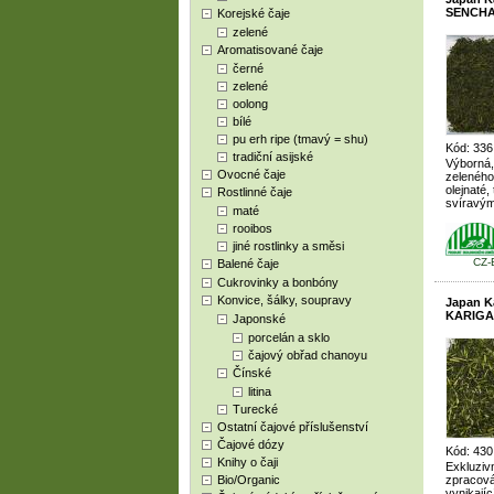
SENCHA 
Korejské čaje
zelené
Aromatisované čaje
černé
zelené
oolong
bílé
pu erh ripe (tmavý = shu)
Kód: 336
tradiční asijské
Výborná,
Ovocné čaje
zeleného
olejnaté,
Rostlinné čaje
svíravý
maté
rooibos
jiné rostlinky a směsi
CZ-
Balené čaje
Cukrovinky a bonbóny
Konvice, šálky, soupravy
Japan 
KARIGAN
Japonské
porcelán a sklo
čajový obřad chanoyu
Čínské
litina
Turecké
Ostatní čajové příslušenství
Čajové dózy
Kód: 430
Knihy o čaji
Exkluziv
Bio/Organic
zpracová
vynikajíc