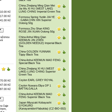
Black Tea
China Zhejiang Ming Qian Mei
Jia Wu XI HU (WEST LAKE)
LUNG CHING Imperial Green Tea
10.00 Kč
117.00 Kč
Formosa Spring Yunlin JIA YE
- GABA CHIN XIN Superior
41.00 Kč
Oolong 50g
Formosa Zhu Shan KING
ROSE JIN XUAN Oolong 50g
praženou
China Anhui Ming Qian
ová
KEEMUN JIN ZHEN
(GOLDEN NEEDLE) Imperial Black
Tea
China GOLDEN YUNNAN
Tippy Black Tea
China Anhui KEEMUN MAO FENG
Special Black Tea
China Zhejiang XI HU (WEST
LAKE) LUNG CHING Superior
Green Tea
Ceylon EARL GREY ROYAL
70.00 Kč
47.00 Kč
Ceylon Nuwara Eliya OP 1
BATTALGALLA
87.00 Kč
China Anhui KEEMUN MAO
FENG Superior Black Tea
Japan Miyazaki Kobayashi
GYOKURO
ho čaje
(Kanayamidori/Yabukita) (CZ-BIO-002)
chem,
uť s