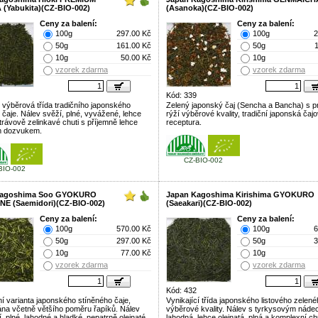
(Yabukita)(CZ-BIO-002)
(Asanoka)(CZ-BIO-002)
Ceny za balení:
Ceny za balení:
100g
297.00 Kč
100g
2
50g
161.00 Kč
50g
10g
50.00 Kč
10g
vzorek zdarma
vzorek zdarma
Kód: 339
 výběrová třída tradičního japonského
Zelený japonský čaj (Sencha a Bancha) s 
 čaje. Nálev svěží, plné, vyvážené, lehce
rýží výběrové kvality, tradiční japonská čaj
 trávově zelinkavé chuti s příjemně lehce
receptura.
m dozvukem.
CZ-BIO-002
BIO-002
Kagoshima Soo GYOKURO
Japan Kagoshima Kirishima GYOKURO
E (Saemidori)(CZ-BIO-002)
(Saeakari)(CZ-BIO-002)
Ceny za balení:
Ceny za balení:
100g
570.00 Kč
100g
6
50g
297.00 Kč
50g
3
10g
77.00 Kč
10g
vzorek zdarma
vzorek zdarma
Kód: 432
ní varianta japonského stíněného čaje,
Vynikající třída japonského listového zelené
na včetně většího poměru řapíků. Nálev
výběrové kvality. Nálev s tyrkysovým náde
í, plné, lahodné a hladké, nepatrně olejnaté
lahodná, lehce olejnatá, plná a komplexní ch