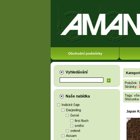
Obchodní podmínky
Vyhledávání
Kategor
Položek: 
Stránky:
Tagy:
vše
Naše nabídka
Shizuoka 
Indické čaje
Darjeeling
Japan K
černé
first flush
směsi
zelené
Assam