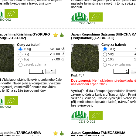
asládle květovými a trávovými tóny.
nasládle bylinnými a trávovými tóny, svěží 
dochuti.
BIO-002
CZ-BIO-002
Kagoshima Kirishima GYOKURO
Japan Kagoshima Satsuma SHINCHA K
ori)(CZ-BIO-002)
(Tsuyumidori)(CZ-BIO-002)
Ceny za balení:
Ceny za balení:
100g
570.00 Kč
100g
7
50g
297.00 Kč
50g
10g
77.00 Kč
10g
1
vzorek zdarma
vzorek zdarma
Kód: 437
í třída japonského listového zeleného čaje
Dostupnost:
Není skladem, předpokládan
 kvality. Nálev plné a komplexní, výrazně
naskladnění srpen 2026
egetální, velmi svěží chuti s nasládlou
 jehličí a svěže trávovými tóny.
Vynikající třída zástupce japonského listov
zeleného čaje z kultivaru Tsuyumidori. První
sklizeň (Shincha). Nálev vynikající, velice l
příjemně lehce olejnaté, sladké, trávově svě
bez svíravosti.
BIO-002
CZ-BIO-002
Kagoshima TANEGASHIMA
Japan Kagoshima TANEGASHIMA