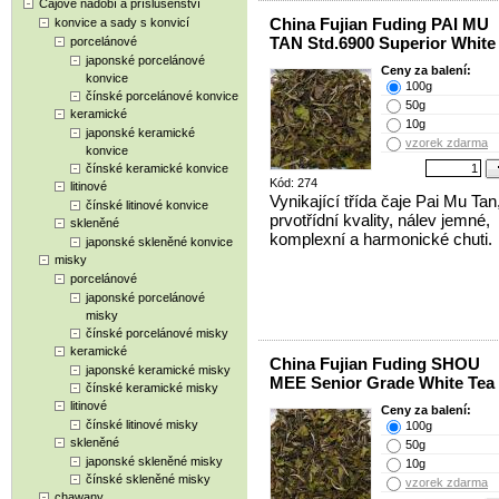
Čajové nádobí a příslušenství
China Fujian Fuding PAI MU
konvice a sady s konvicí
TAN Std.6900 Superior White
porcelánové
japonské porcelánové
Ceny za balení:
konvice
100g
čínské porcelánové konvice
50g
keramické
10g
japonské keramické
vzorek zdarma
konvice
čínské keramické konvice
Kód: 274
litinové
Vynikající třída čaje Pai Mu Tan, 
čínské litinové konvice
prvotřídní kvality, nálev jemné,
skleněné
komplexní a harmonické chuti.
japonské skleněné konvice
misky
porcelánové
japonské porcelánové
misky
čínské porcelánové misky
keramické
China Fujian Fuding SHOU
japonské keramické misky
MEE Senior Grade White Tea
čínské keramické misky
litinové
Ceny za balení:
čínské litinové misky
100g
skleněné
50g
japonské skleněné misky
10g
čínské skleněné misky
vzorek zdarma
chawany