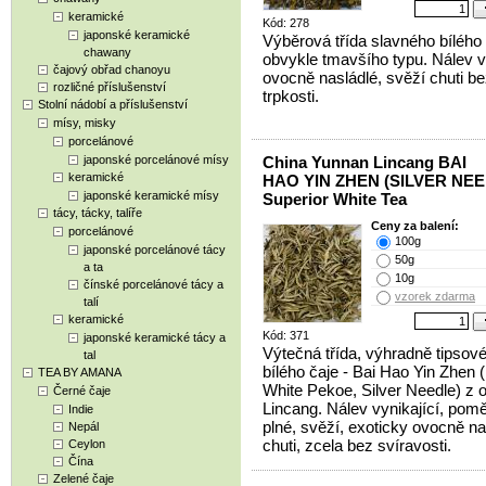
keramické
Kód: 278
japonské keramické
Výběrová třída slavného bílého
chawany
obvykle tmavšího typu. Nálev v
čajový obřad chanoyu
ovocně nasládlé, svěží chuti b
rozličné příslušenství
trpkosti.
Stolní nádobí a příslušenství
mísy, misky
porcelánové
japonské porcelánové mísy
China Yunnan Lincang BAI
keramické
HAO YIN ZHEN (SILVER NEE
japonské keramické mísy
Superior White Tea
tácy, tácky, talíře
Ceny za balení:
porcelánové
100g
japonské porcelánové tácy
50g
a ta
10g
čínské porcelánové tácy a
vzorek zdarma
talí
keramické
Kód: 371
japonské keramické tácy a
Výtečná třída, výhradně tipsov
tal
bílého čaje - Bai Hao Yin Zhen 
TEA BY AMANA
White Pekoe, Silver Needle) z o
Černé čaje
Lincang. Nálev vynikající, pom
Indie
plné, svěží, exoticky ovocně na
Nepál
chuti, zcela bez svíravosti.
Ceylon
Čína
Zelené čaje