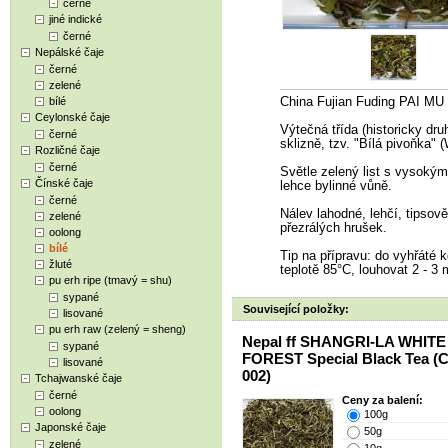
černé
jiné indické
černé
Nepálské čaje
černé
zelené
bílé
China Fujian Fuding PAI MU
Ceylonské čaje
Výtečná třída (historicky dru
černé
sklizně, tzv. "Bílá pivoňka" 
Rozličné čaje
černé
Světle zelený list s vysoký
Čínské čaje
lehce bylinné vůně.
černé
Nálev lahodné, lehčí, tipsov
zelené
přezrálých hrušek.
oolong
bílé
Tip na přípravu: do vyhřáté k
žluté
teplotě 85°C, louhovat 2 - 3
pu erh ripe (tmavý = shu)
sypané
Související položky:
lisované
pu erh raw (zelený = sheng)
Nepal ff SHANGRI-LA WHITE
sypané
FOREST Special Black Tea (
lisované
002)
Tchajwanské čaje
černé
Ceny za balení:
oolong
100g
Japonské čaje
50g
zelené