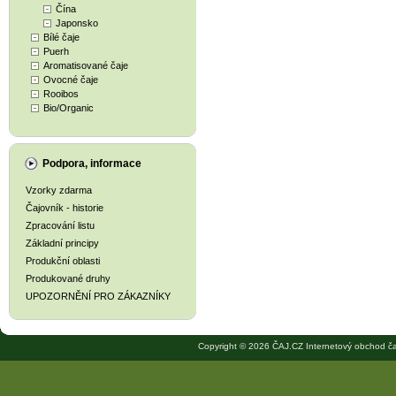
Čína
Japonsko
Bílé čaje
Puerh
Aromatisované čaje
Ovocné čaje
Rooibos
Bio/Organic
Podpora, informace
Vzorky zdarma
Čajovník - historie
Zpracování listu
Základní principy
Produkční oblasti
Produkované druhy
UPOZORNĚNÍ PRO ZÁKAZNÍKY
Copyright © 2026 ČAJ.CZ Internetový obchod ča