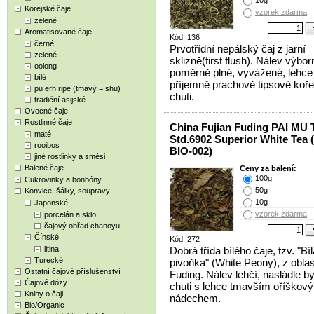
10g
Korejské čaje
vzorek zdarma
zelené
Aromatisované čaje
Kód: 136
černé
Prvotřídní nepálský čaj z jarní
zelené
sklizně(first flush). Nálev výbor
oolong
poměrně plné, vyvážené, lehce 
bílé
příjemně prachově tipsové koř
pu erh ripe (tmavý = shu)
chuti.
tradiční asijské
Ovocné čaje
Rostlinné čaje
China Fujian Fuding PAI MU
maté
Std.6902 Superior White Tea 
rooibos
BIO-002)
jiné rostlinky a směsi
Balené čaje
Ceny za balení:
100g
Cukrovinky a bonbóny
50g
Konvice, šálky, soupravy
10g
Japonské
vzorek zdarma
porcelán a sklo
čajový obřad chanoyu
Čínské
Kód: 272
litina
Dobrá třída bílého čaje, tzv. "Bíl
Turecké
pivoňka" (White Peony), z oblas
Ostatní čajové příslušenství
Fuding. Nálev lehčí, nasládle by
Čajové dózy
chuti s lehce tmavším oříškov
Knihy o čaji
nádechem.
Bio/Organic