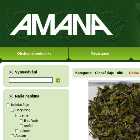
Obchodní podmínky
Registrace
Vyhledávání
Kategorie:
Čínské čaje
bílé
-
China 
Naše nabídka
Indické čaje
Darjeeling
černé
first flush
směsi
zelené
Assam