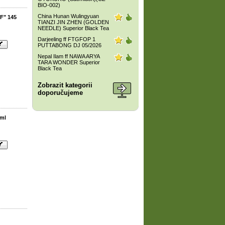
BIO-002)
China Hunan Wulingyuan
IF" 145
TIANZI JIN ZHEN (GOLDEN
NEEDLE) Superior Black Tea
Darjeeling ff FTGFOP 1
PUTTABONG DJ 05/2026
Nepal Ilam ff NAWA ARYA
TARA WONDER Superior
Black Tea
Zobrazit kategorii
doporučujeme
 ml