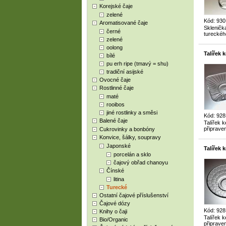
Korejské čaje
zelené
Kód: 930
Aromatisované čaje
Skleničk
černé
tureckého
zelené
oolong
Talířek 
bílé
pu erh ripe (tmavý = shu)
tradiční asijské
Ovocné čaje
Rostlinné čaje
maté
rooibos
jiné rostlinky a směsi
Kód: 928
Balené čaje
Talířek 
připraven
Cukrovinky a bonbóny
Konvice, šálky, soupravy
Japonské
Talířek 
porcelán a sklo
čajový obřad chanoyu
Čínské
litina
Turecké
Ostatní čajové příslušenství
Čajové dózy
Kód: 928
Knihy o čaji
Talířek 
Bio/Organic
připraven