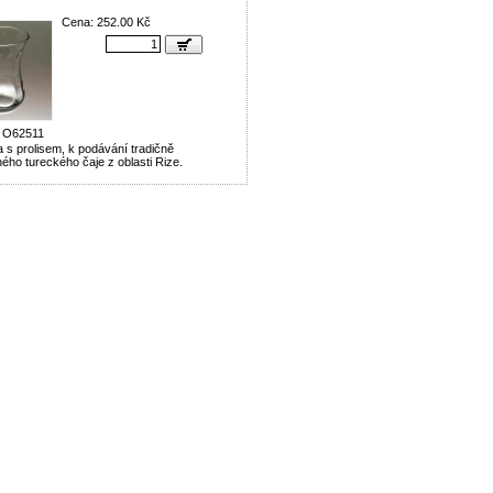
Cena: 252.00 Kč
0 O62511
a s prolisem, k podávání tradičně
ého tureckého čaje z oblasti Rize.