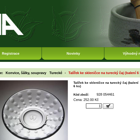
Registrace
Novinky
Výhodný 
ie:
Konvice, šálky, soupravy
Turecké
-
Talířek ke skleničce na turecký čaj (balení 6
Talířek ke skleničce na turecký čaj (balení
6 ks)
928 054461
Kód zboží:
Cena: 252.00 Kč