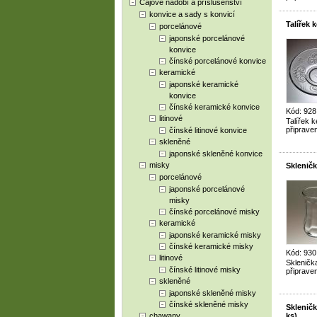
Čajové nádobí a příslušenství
konvice a sady s konvicí
Talířek 
porcelánové
japonské porcelánové
konvice
čínské porcelánové konvice
keramické
japonské keramické
konvice
čínské keramické konvice
Kód: 928
litinové
Talířek 
připraven
čínské litinové konvice
skleněné
japonské skleněné konvice
misky
Skleničk
porcelánové
japonské porcelánové
misky
čínské porcelánové misky
keramické
japonské keramické misky
čínské keramické misky
Kód: 93
litinové
Skleničk
čínské litinové misky
připraven
skleněné
japonské skleněné misky
čínské skleněné misky
Skleničk
chawany
ks)