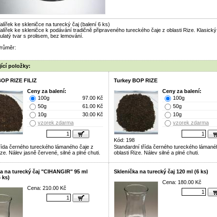
alířek ke skleničce na turecký čaj (balení 6 ks)
alířek ke skleničce k podávání tradičně připraveného tureckého čaje z oblasti Rize. Klasický
ulatý tvar s prolisem, bez lemování.
růměr:
ící položky:
BOP RIZE FILIZ
Turkey BOP RIZE
Ceny za balení:
Ceny za balení:
100g
97.00 Kč
100g
50g
61.00 Kč
50g
10g
30.00 Kč
10g
vzorek zdarma
vzorek zdarma
Kód: 198
 třída černého tureckého lámaného čaje z
Standardní třída černého tureckého lámané
ize. Nálev jasně červené, silné a plné chuti.
oblasti Rize. Nálev silné a plné chuti.
a na turecký čaj "CIHANGIR" 95 ml
Sklenička na turecký čaj 120 ml (6 ks)
6 ks)
Cena: 180.00 Kč
Cena: 210.00 Kč