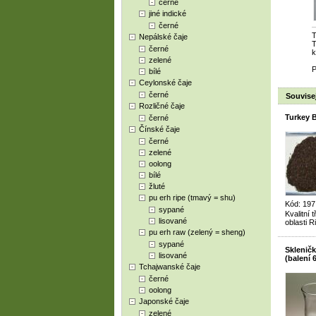
černé
jiné indické
černé
T
Nepálské čaje
T
černé
k
zelené
P
bílé
Ceylonské čaje
černé
Souvisej
Rozličné čaje
Turkey 
černé
Čínské čaje
černé
zelené
oolong
bílé
žluté
pu erh ripe (tmavý = shu)
Kód: 197
sypané
Kvalitní
lisované
oblasti R
pu erh raw (zelený = sheng)
sypané
Skleničk
lisované
(balení 
Tchajwanské čaje
černé
oolong
Japonské čaje
zelené