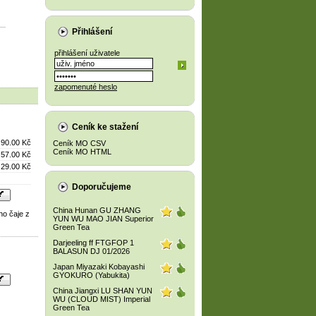
Přihlášení
přihlášení uživatele
zapomenuté heslo
Ceník ke stažení
90.00 Kč
Ceník MO CSV
Ceník MO HTML
57.00 Kč
29.00 Kč
Doporučujeme
China Hunan GU ZHANG
ho čaje z
YUN WU MAO JIAN Superior
Green Tea
Darjeeling ff FTGFOP 1
BALASUN DJ 01/2026
Japan Miyazaki Kobayashi
GYOKURO (Yabukita)
China Jiangxi LU SHAN YUN
WU (CLOUD MIST) Imperial
Green Tea