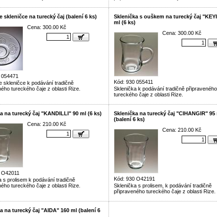
ke skleničce na turecký čaj (balení 6 ks)
Sklenička s ouškem na turecký čaj "KEY
ml (6 ks)
Cena: 300.00 Kč
Cena: 300.00 Kč
 054471
Kód: 930 055411
ke skleničce k podávání tradičně
ého tureckého čaje z oblasti Rize.
Sklenička k podávání tradičně připraveného
tureckého čaje z oblasti Rize.
a na turecký čaj "KANDILLI" 90 ml (6 ks)
Sklenička na turecký čaj "CIHANGIR" 95
(balení 6 ks)
Cena: 210.00 Kč
Cena: 210.00 Kč
0 O42011
Kód: 930 O42191
a s prolisem k podávání tradičně
ého tureckého čaje z oblasti Rize.
Sklenička s prolisem, k podávání tradičně
připraveného tureckého čaje z oblasti Rize.
a na turecký čaj "AIDA" 160 ml (balení 6