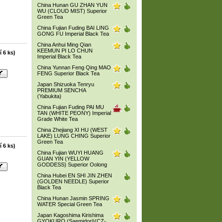
China Hunan GU ZHAN YUN
WU (CLOUD MIST) Superior
Green Tea
China Fujian Fuding BAI LING
GONG FU Imperial Black Tea
China Anhui Ming Qian
KEEMUN PI LO CHUN
í 6 ks)
Imperial Black Tea
China Yunnan Feng Qing MAO
FENG Superior Black Tea
Japan Shizuoka Tenryu
PREMIUM SENCHA
(Yabukita)
China Fujian Fuding PAI MU
TAN (WHITE PEONY) Imperial
Grade White Tea
China Zhejiang XI HU (WEST
LAKE) LUNG CHING Superior
Green Tea
í 6 ks)
China Fujian WUYI HUANG
GUAN YIN (YELLOW
GODDESS) Superior Oolong
China Hubei EN SHI JIN ZHEN
(GOLDEN NEEDLE) Superior
Black Tea
China Hunan Jasmin SPRING
WATER Special Green Tea
Japan Kagoshima Kirishima
GYOKURO (Saemidori)(CZ-