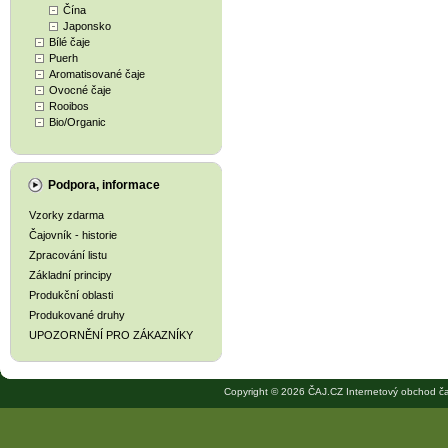
Čína
Japonsko
Bílé čaje
Puerh
Aromatisované čaje
Ovocné čaje
Rooibos
Bio/Organic
Podpora, informace
Vzorky zdarma
Čajovník - historie
Zpracování listu
Základní principy
Produkční oblasti
Produkované druhy
UPOZORNĚNÍ PRO ZÁKAZNÍKY
Copyright © 2026 ČAJ.CZ Internetový obchod ča