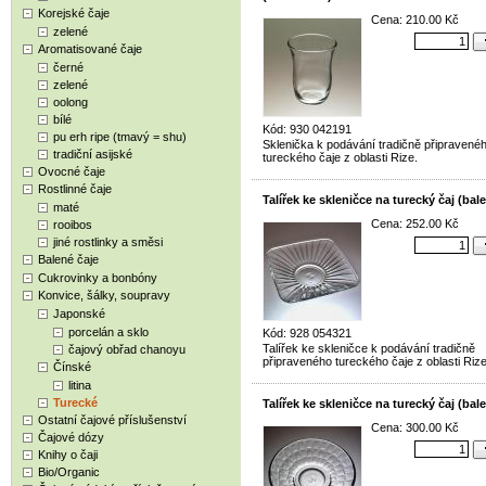
Korejské čaje
Cena: 210.00 Kč
zelené
Aromatisované čaje
černé
zelené
oolong
bílé
Kód: 930 042191
pu erh ripe (tmavý = shu)
Sklenička k podávání tradičně připravené
tradiční asijské
tureckého čaje z oblasti Rize.
Ovocné čaje
Rostlinné čaje
Talířek ke skleničce na turecký čaj (bale
maté
Cena: 252.00 Kč
rooibos
jiné rostlinky a směsi
Balené čaje
Cukrovinky a bonbóny
Konvice, šálky, soupravy
Japonské
porcelán a sklo
Kód: 928 054321
Talířek ke skleničce k podávání tradičně
čajový obřad chanoyu
připraveného tureckého čaje z oblasti Rize
Čínské
litina
Turecké
Talířek ke skleničce na turecký čaj (bale
Ostatní čajové příslušenství
Cena: 300.00 Kč
Čajové dózy
Knihy o čaji
Bio/Organic