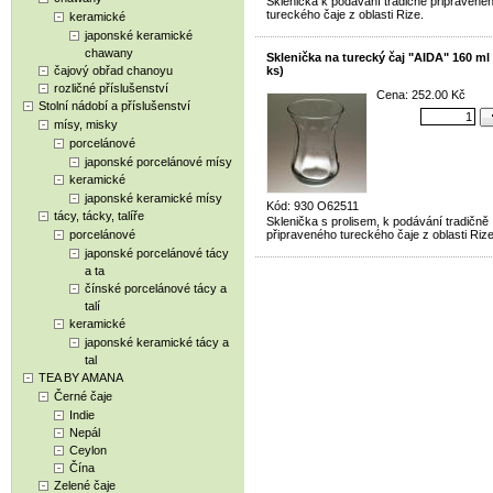
Sklenička k podávání tradičně připravené
tureckého čaje z oblasti Rize.
keramické
japonské keramické
chawany
Sklenička na turecký čaj "AIDA" 160 ml 
čajový obřad chanoyu
ks)
rozličné příslušenství
Cena: 252.00 Kč
Stolní nádobí a příslušenství
mísy, misky
porcelánové
japonské porcelánové mísy
keramické
japonské keramické mísy
Kód: 930 O62511
tácy, tácky, talíře
Sklenička s prolisem, k podávání tradičně
porcelánové
připraveného tureckého čaje z oblasti Rize
japonské porcelánové tácy
a ta
čínské porcelánové tácy a
talí
keramické
japonské keramické tácy a
tal
TEA BY AMANA
Černé čaje
Indie
Nepál
Ceylon
Čína
Zelené čaje