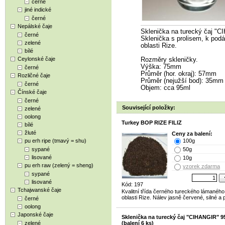
černé
jiné indické
černé
Nepálské čaje
Sklenička na turecký čaj "C
černé
Sklenička s prolisem, k podá
zelené
oblasti Rize.
bílé
Ceylonské čaje
Rozměry skleničky.
Výška: 75mm
černé
Průměr (hor. okraj): 57mm
Rozličné čaje
Průměr (nejužší bod): 35mm
černé
Objem: cca 95ml
Čínské čaje
černé
Související položky:
zelené
oolong
Turkey BOP RIZE FILIZ
bílé
žluté
Ceny za balení:
pu erh ripe (tmavý = shu)
100g
sypané
50g
lisované
10g
pu erh raw (zelený = sheng)
vzorek zdarma
sypané
lisované
Kód: 197
Tchajwanské čaje
Kvalitní třída černého tureckého lámaného
oblasti Rize. Nálev jasně červené, silné a p
černé
oolong
Japonské čaje
Sklenička na turecký čaj "CIHANGIR" 9
zelené
(balení 6 ks)