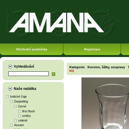
Obchodní podmínky
Registrace
Vyhledávání
Kategorie:
Konvice, šálky, soupravy
ks)
Naše nabídka
Indické čaje
Darjeeling
černé
first flush
směsi
zelené
Assam