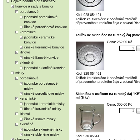
Čajové nádobí a příslušenství
konvice a sady s konvicí
porcelánové
Kód: 928 054421
japonské porcelánové
Talířek ke skleničce k podávání tradičně
konvice
připraveného tureckého čaje z oblasti Rize
čínské porcelánové konvice
keramické
Talířek ke skleničce na turecký čaj (bale
japonské keramické
Cena: 252.00 Kč
konvice
čínské keramické konvice
litinové
čínské litinové konvice
skleněné
japonské skleněné konvice
misky
Kód: 928 054461
Talířek ke skleničce k podávání tradičně
porcelánové
připraveného tureckého čaje z oblasti Rize
japonské porcelánové
misky
čínské porcelánové misky
Sklenička s ouškem na turecký čaj "KE
ml (6 ks)
keramické
japonské keramické misky
Cena: 300.00 Kč
čínské keramické misky
litinové
čínské litinové misky
skleněné
japonské skleněné misky
čínské skleněné misky
Kód: 930 055411
chawany