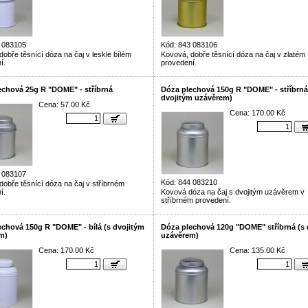
 083105
Kód: 843 083106
dobře těsnící dóza na čaj v leskle bílém
Kovová, dobře těsnící dóza na čaj v zlatém
í.
provedení.
echová 25g R "DOME" - stříbrná
Dóza plechová 150g R "DOME" - stříbrná
dvojitým uzávěrem)
Cena: 57.00 Kč
Cena: 170.00 Kč
 083107
Kód: 844 083210
dobře těsnící dóza na čaj v stříbrném
í.
Kovová dóza na čaj s dvojitým uzávěrem v
stříbrném provedení.
echová 150g R "DOME" - bílá (s dvojitým
Dóza plechová 120g "DOME" stříbrná (s 
m)
uzávěrem)
Cena: 170.00 Kč
Cena: 135.00 Kč