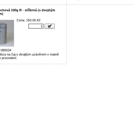
chová 100g R - stříbrná (s dvojitým
m)
Cena: 150.00 Kč
 080034
óza na čaj s dvojitým uzávěrem v matně
m provedení.