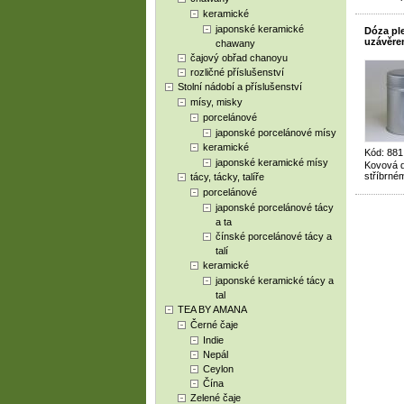
keramické
japonské keramické
Dóza ple
uzávěre
chawany
čajový obřad chanoyu
rozličné příslušenství
Stolní nádobí a příslušenství
mísy, misky
porcelánové
japonské porcelánové mísy
keramické
Kód: 881
japonské keramické mísy
Kovová d
stříbrné
tácy, tácky, talíře
porcelánové
japonské porcelánové tácy
a ta
čínské porcelánové tácy a
talí
keramické
japonské keramické tácy a
tal
TEA BY AMANA
Černé čaje
Indie
Nepál
Ceylon
Čína
Zelené čaje