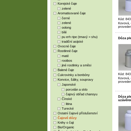
Korejské čaje
zelené
Aromatisované čaje
černé
Kód: 843
zelené
Kovová, 
proveden
oolong
bílé
pu erh ripe (tmavý = shu)
Dóza pl
tradiční asijské
Ovocné čaje
Rostlinné čaje
maté
rooibos
jiné rostlinky a směsi
Balené čaje
Kód: 843
Cukrovinky a bonbóny
Kovová, 
Konvice, šálky, soupravy
proveden
Japonské
porcelán a sklo
čajový obřad chanoyu
Dóza pl
Čínské
uzávěre
litina
Turecké
Ostatní čajové příslušenství
Čajové dózy
Knihy o čaji
Bio/Organic