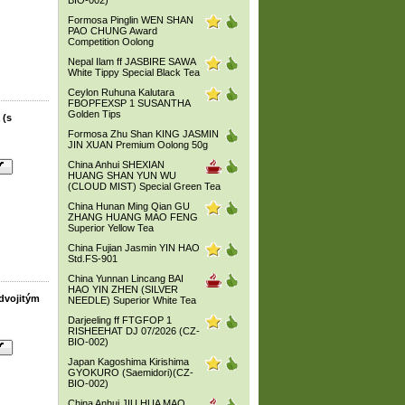
BIO-002)
Formosa Pinglin WEN SHAN
PAO CHUNG Award
Competition Oolong
Nepal Ilam ff JASBIRE SAWA
White Tippy Special Black Tea
Ceylon Ruhuna Kalutara
FBOPFEXSP 1 SUSANTHA
Golden Tips
 (s
Formosa Zhu Shan KING JASMIN
JIN XUAN Premium Oolong 50g
China Anhui SHEXIAN
HUANG SHAN YUN WU
(CLOUD MIST) Special Green Tea
China Hunan Ming Qian GU
ZHANG HUANG MAO FENG
Superior Yellow Tea
China Fujian Jasmin YIN HAO
Std.FS-901
China Yunnan Lincang BAI
HAO YIN ZHEN (SILVER
dvojitým
NEEDLE) Superior White Tea
Darjeeling ff FTGFOP 1
RISHEEHAT DJ 07/2026 (CZ-
BIO-002)
Japan Kagoshima Kirishima
GYOKURO (Saemidori)(CZ-
BIO-002)
China Anhui JIU HUA MAO