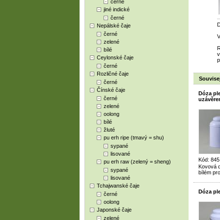
černé
jiné indické
černé
D
Nepálské čaje
černé
V
zelené
bílé
v
Ceylonské čaje
p
černé
Rozličné čaje
Souvisej
černé
Čínské čaje
Dóza pl
černé
uzávěre
zelené
oolong
bílé
žluté
pu erh ripe (tmavý = shu)
sypané
lisované
Kód: 845
pu erh raw (zelený = sheng)
Kovová d
sypané
bílém pr
lisované
Tchajwanské čaje
Dóza pl
černé
oolong
Japonské čaje
zelené