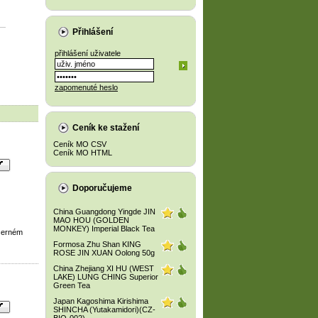
Přihlášení
přihlášení uživatele
zapomenuté heslo
Ceník ke stažení
Ceník MO CSV
Ceník MO HTML
Doporučujeme
China Guangdong Yingde JIN
MAO HOU (GOLDEN
MONKEY) Imperial Black Tea
 černém
Formosa Zhu Shan KING
ROSE JIN XUAN Oolong 50g
China Zhejiang XI HU (WEST
LAKE) LUNG CHING Superior
Green Tea
Japan Kagoshima Kirishima
SHINCHA (Yutakamidori)(CZ-