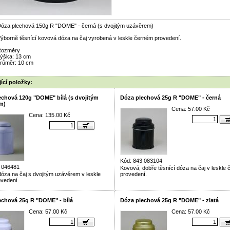
óza plechová 150g R "DOME" - černá (s dvojitým uzávěrem)
ýborně těsnící kovová dóza na čaj vyrobená v leskle černém provedení.
Rozměry
ýška: 13 cm
růměr: 10 cm
ící položky:
echová 120g "DOME" bílá (s dvojitým
Dóza plechová 25g R "DOME" - černá
m)
Cena: 57.00 Kč
Cena: 135.00 Kč
Kód: 843 083104
 046481
Kovová, dobře těsnící dóza na čaj v leskle
óza na čaj s dvojitým uzávěrem v leskle
provedení.
ovedení.
echová 25g R "DOME" - bílá
Dóza plechová 25g R "DOME" - zlatá
Cena: 57.00 Kč
Cena: 57.00 Kč