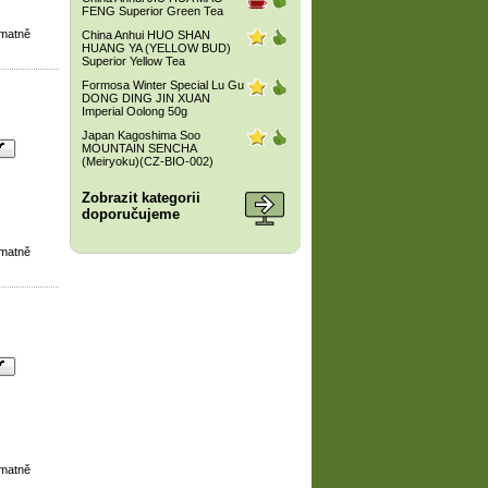
FENG Superior Green Tea
 matně
China Anhui HUO SHAN
HUANG YA (YELLOW BUD)
Superior Yellow Tea
Formosa Winter Special Lu Gu
DONG DING JIN XUAN
Imperial Oolong 50g
Japan Kagoshima Soo
MOUNTAIN SENCHA
(Meiryoku)(CZ-BIO-002)
Zobrazit kategorii
doporučujeme
 matně
 matně