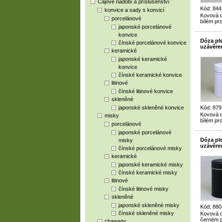
Čajové nádobí a příslušenství
Kód: 844
konvice a sady s konvicí
Kovová d
porcelánové
bílém pr
japonské porcelánové
konvice
Dóza ple
čínské porcelánové konvice
uzávěre
keramické
japonské keramické
konvice
čínské keramické konvice
litinové
čínské litinové konvice
skleněné
japonské skleněné konvice
Kód: 879
Kovová d
misky
bílém pr
porcelánové
japonské porcelánové
Dóza ple
misky
uzávěre
čínské porcelánové misky
keramické
japonské keramické misky
čínské keramické misky
litinové
čínské litinové misky
skleněné
japonské skleněné misky
Kód: 880
čínské skleněné misky
Kovová d
černém p
chawany