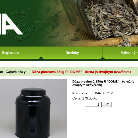
Registrace
Novinky
Výhodný 
ie:
Čajové dózy
-
Dóza plechová 150g R "DOME" - černá (s dvojitým uzávěrem)
Dóza plechová 150g R "DOME" - černá (s
dvojitým uzávěrem)
844 083212
Kód zboží:
Cena: 170.00 Kč