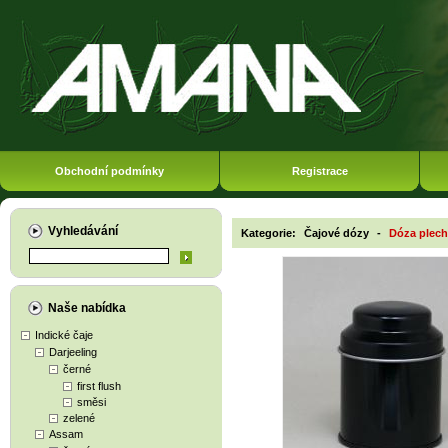
Obchodní podmínky
Registrace
Vyhledávání
Kategorie:
Čajové dózy
-
Dóza plech
Naše nabídka
Indické čaje
Darjeeling
černé
first flush
směsi
zelené
Assam