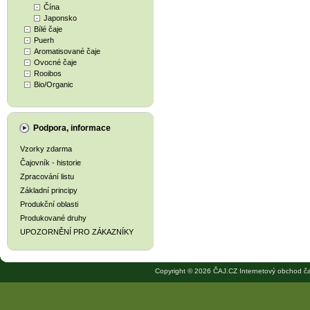
Čína
Japonsko
Bílé čaje
Puerh
Aromatisované čaje
Ovocné čaje
Rooibos
Bio/Organic
Podpora, informace
Vzorky zdarma
Čajovník - historie
Zpracování listu
Základní principy
Produkční oblasti
Produkované druhy
UPOZORNĚNÍ PRO ZÁKAZNÍKY
Copyright © 2026 ČAJ.CZ Internetový obchod ča