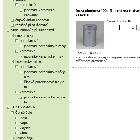
keramické
japonské keramické
Dóza plechová 100g R - stříbrná (s dvo
uzávěrem)
chawany
čajový obřad chanoyu
Cena: 150.00 Kč
rozličné příslušenství
Stolní nádobí a příslušenství
mísy, misky
porcelánové
japonské porcelánové mísy
keramické
Kód: 881 080034
japonské keramické mísy
Kovová dóza na čaj s dvojitým uzávěrem 
stříbrném provedení.
tácy, tácky, talíře
porcelánové
japonské porcelánové tácy
a ta
čínské porcelánové tácy a
talí
keramické
japonské keramické tácy a
tal
TEA BY AMANA
Černé čaje
Indie
Nepál
Ceylon
Čína
Zelené čaje