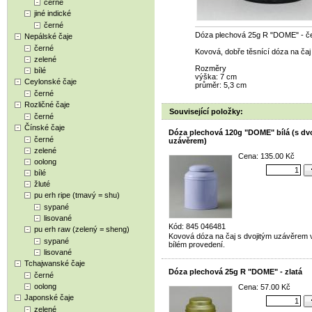
černé
jiné indické
černé
Dóza plechová 25g R "DOME" - č
Nepálské čaje
černé
Kovová, dobře těsnící dóza na čaj
zelené
Rozměry
bílé
výška: 7 cm
Ceylonské čaje
průměr: 5,3 cm
černé
Rozličné čaje
Související položky:
černé
Čínské čaje
Dóza plechová 120g "DOME" bílá (s dv
černé
uzávěrem)
zelené
Cena: 135.00 Kč
oolong
bílé
žluté
pu erh ripe (tmavý = shu)
sypané
lisované
Kód: 845 046481
pu erh raw (zelený = sheng)
Kovová dóza na čaj s dvojitým uzávěrem v
sypané
bílém provedení.
lisované
Tchajwanské čaje
Dóza plechová 25g R "DOME" - zlatá
černé
oolong
Cena: 57.00 Kč
Japonské čaje
zelené