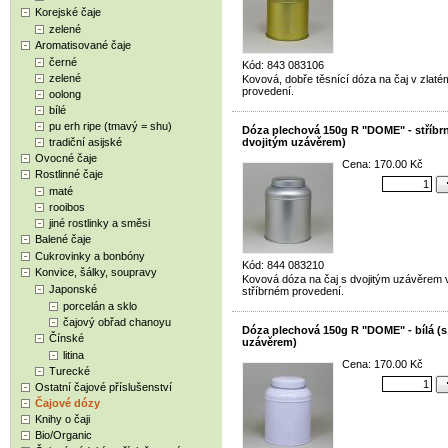
Korejské čaje
zelené
Aromatisované čaje
černé
Kód: 843 083106
zelené
Kovová, dobře těsnící dóza na čaj v zlaté
provedení.
oolong
bílé
pu erh ripe (tmavý = shu)
Dóza plechová 150g R "DOME" - stříbrn
tradiční asijské
dvojitým uzávěrem)
Ovocné čaje
Cena: 170.00 Kč
Rostlinné čaje
maté
rooibos
jiné rostlinky a směsi
Balené čaje
Cukrovinky a bonbóny
Kód: 844 083210
Konvice, šálky, soupravy
Kovová dóza na čaj s dvojitým uzávěrem 
Japonské
stříbrném provedení.
porcelán a sklo
čajový obřad chanoyu
Dóza plechová 150g R "DOME" - bílá (s
Čínské
uzávěrem)
litina
Cena: 170.00 Kč
Turecké
Ostatní čajové příslušenství
Čajové dózy
Knihy o čaji
Bio/Organic