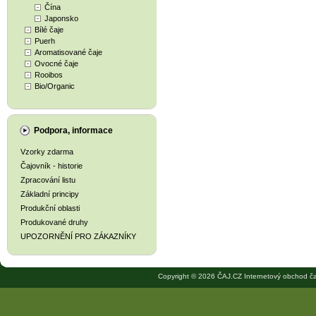
Čína
Japonsko
Bílé čaje
Puerh
Aromatisované čaje
Ovocné čaje
Rooibos
Bio/Organic
Podpora, informace
Vzorky zdarma
Čajovník - historie
Zpracování listu
Základní principy
Produkční oblasti
Produkované druhy
UPOZORNĚNÍ PRO ZÁKAZNÍKY
Copyright © 2026 ČAJ.CZ Internetový obchod ča