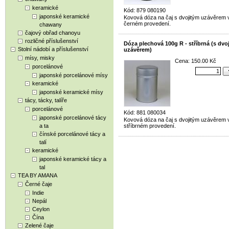
keramické
Kód: 879 080190
japonské keramické
Kovová dóza na čaj s dvojitým uzávěrem 
černém provedení.
chawany
čajový obřad chanoyu
rozličné příslušenství
Dóza plechová 100g R - stříbrná (s dvo
Stolní nádobí a příslušenství
uzávěrem)
mísy, misky
Cena: 150.00 Kč
porcelánové
japonské porcelánové mísy
keramické
japonské keramické mísy
tácy, tácky, talíře
porcelánové
Kód: 881 080034
japonské porcelánové tácy
Kovová dóza na čaj s dvojitým uzávěrem 
a ta
stříbrném provedení.
čínské porcelánové tácy a
talí
keramické
japonské keramické tácy a
tal
TEA BY AMANA
Černé čaje
Indie
Nepál
Ceylon
Čína
Zelené čaje