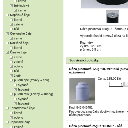
černé
jiné indické
černé
Nepálské čaje
černé
zelené
bílé
Dóza plechová 150g R - černá (s 
Ceylonské čaje
Výborně těsnící kovová dóza na č
černé
Rozměry
Rozličné čaje
výška: 12,8 cm
černé
průměr: 8,5 cm
Čínské čaje
černé
Související položky:
zelené
oolong
Dóza plechová 120g "DOME" bílá (s dv
bílé
uzávěrem)
žluté
Cena: 135.00 Kč
pu erh ripe (tmavý = shu)
sypané
lisované
pu erh raw (zelený = sheng)
sypané
lisované
Kód: 845 046481
Tchajwanské čaje
Kovová dóza na čaj s dvojitým uzávěrem v
černé
bílém provedení.
oolong
Japonské čaje
Dóza plechová 25g R "DOME" - bílá
zelené