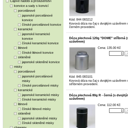
Čajové nádobí a příslušenství
konvice a sady s konvicí
porcelánové
japonské porcelánové
Kód: 844 083212
konvice
Kovová dóza na čaj s dvojitým uzávěrem v
čínské porcelánové konvice
černém provedení.
keramické
japonské keramické
Dóza plechová 120g "DOME" stříbrná (
konvice
uzávěrem)
čínské keramické konvice
litinové
Cena: 135.00 Kč
čínské litinové konvice
skleněné
japonské skleněné konvice
misky
porcelánové
japonské porcelánové
Kód: 845 083101
Kovová dóza na čaj s dvojitým uzávěrem 
misky
stříbrném provedení.
čínské porcelánové misky
keramické
japonské keramické misky
Dóza plechová 80g R - černá (s dvojit
uzávěrem)
čínské keramické misky
litinové
Cena: 112.00 Kč
čínské litinové misky
skleněné
japonské skleněné misky
čínské skleněné misky
chawany