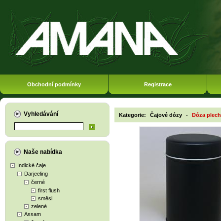
Obchodní podmínky
Registrace
Vyhledávání
Kategorie:
Čajové dózy
-
Dóza plech
Naše nabídka
Indické čaje
Darjeeling
černé
first flush
směsi
zelené
Assam