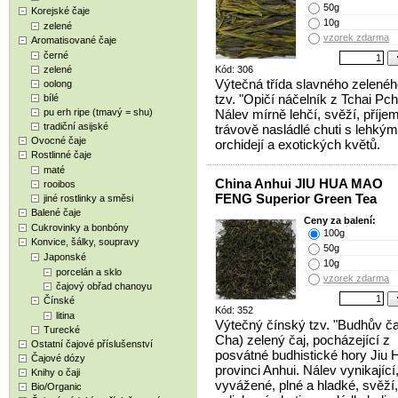
50g
Korejské čaje
10g
zelené
vzorek zdarma
Aromatisované čaje
černé
zelené
Kód: 306
Výtečná třída slavného zelenéh
oolong
tzv. "Opičí náčelník z Tchai Pch
bílé
pu erh ripe (tmavý = shu)
Nálev mírně lehčí, svěží, příje
tradiční asijské
trávově nasládlé chuti s lehký
Ovocné čaje
orchidejí a exotických květů.
Rostlinné čaje
maté
China Anhui JIU HUA MAO
rooibos
FENG Superior Green Tea
jiné rostlinky a směsi
Balené čaje
Ceny za balení:
Cukrovinky a bonbóny
100g
Konvice, šálky, soupravy
50g
Japonské
10g
porcelán a sklo
vzorek zdarma
čajový obřad chanoyu
Čínské
Kód: 352
litina
Výtečný čínský tzv. "Budhův ča
Turecké
Cha) zelený čaj, pocházející z
Ostatní čajové příslušenství
posvátné budhistické hory Jiu 
Čajové dózy
provinci Anhui. Nálev vynikající
Knihy o čaji
vyvážené, plné a hladké, svěží,
Bio/Organic