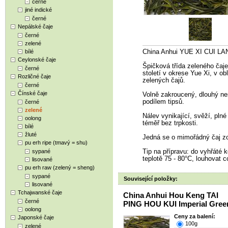
černé
jiné indické
černé
Nepálské čaje
černé
zelené
bílé
China Anhui YUE XI CUI LA
Ceylonské čaje
Špičková třída zeleného čaje 
černé
století v okrese Yue Xi, v ob
Rozličné čaje
zelených čajů.
černé
Čínské čaje
Volně zakroucený, dlouhý ne
podílem tipsů.
černé
zelené
Nálev vynikající, svěží, pln
oolong
téměř bez trpkosti.
bílé
žluté
Jedná se o mimořádný čaj zc
pu erh ripe (tmavý = shu)
sypané
Tip na přípravu: do vyhřáté k
teplotě 75 - 80°C, louhovat 
lisované
pu erh raw (zelený = sheng)
sypané
Související položky:
lisované
Tchajwanské čaje
China Anhui Hou Keng TAI
černé
PING HOU KUI Imperial Gree
oolong
Ceny za balení:
Japonské čaje
100g
zelené