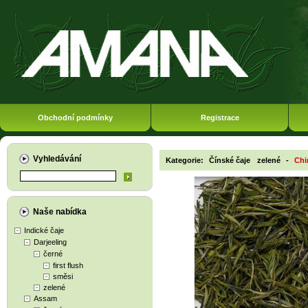
Obchodní podmínky
Registrace
Vyhledávání
Kategorie:
Čínské čaje
zelené
-
Chi
Naše nabídka
Indické čaje
Darjeeling
černé
first flush
směsi
zelené
Assam