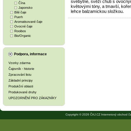
svébytné, svěží chuti s ovocný
Čína
květovými tóny, a tmavší, koře
Japonsko
lehce balzamickou složkou.
Bílé čaje
Puerh
Aromatisované čaje
Ovocné čaje
Rooibos
Bio/Organic
Podpora, informace
Vzorky zdarma
Čajovník - historie
Zpracování listu
Základní principy
Produkční oblasti
Produkované druhy
UPOZORNĚNÍ PRO ZÁKAZNÍKY
Copyright © 2026 ČAJ.CZ Internetový obchod ča