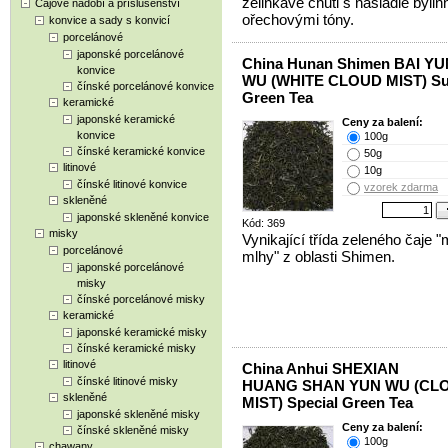
zelinkavé chuti s nasládle byli
Čajové nádobí a příslušenství
ořechovými tóny.
konvice a sady s konvicí
porcelánové
japonské porcelánové
China Hunan Shimen BAI YU
konvice
WU (WHITE CLOUD MIST) Su
čínské porcelánové konvice
Green Tea
keramické
japonské keramické
Ceny za balení:
konvice
100g
čínské keramické konvice
50g
litinové
10g
čínské litinové konvice
vzorek zdarma
skleněné
japonské skleněné konvice
Kód: 369
misky
Vynikající třída zeleného čaje 
porcelánové
mlhy" z oblasti Shimen.
japonské porcelánové
misky
čínské porcelánové misky
keramické
japonské keramické misky
čínské keramické misky
litinové
China Anhui SHEXIAN
čínské litinové misky
HUANG SHAN YUN WU (CL
skleněné
MIST) Special Green Tea
japonské skleněné misky
Ceny za balení:
čínské skleněné misky
100g
chawany