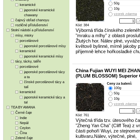
50g
keramické
10g
japonské keramické
vzorek zdarma
chawany
čajový obřad chanoyu
rozličné příslušenství
Kód: 384
Výborná třída čínského zelenéh
Stolní nádobí a příslušenství
"mraku a mlhy" z oblasti proslu
mísy, misky
Žlutých hor. Nálev plné, vyváže
porcelánové
květově bylinné, mírně jakoby 
japonské porcelánové mísy
příjemně lehce hořkosladké chut
keramické
japonské keramické mísy
tácy, tácky, talíře
porcelánové
China Fujian WUYI MEI ZHA
japonské porcelánové tácy
(PLUM BLOSSOM) Superior 
a ta
čínské porcelánové tácy a
Ceny za balení:
talí
100g
keramické
50g
japonské keramické tácy a
10g
tal
vzorek zdarma
TEA BY AMANA
Černé čaje
Kód: 761
Indie
Výtečná třída tzv. útesového ča
Nepál
"Zheng Yan Cha" (Cliff Tea) z vn
Ceylon
části pohoří Wuyi, ze stejnom
Čína
kultivaru.Nálev, výtečné, plné,
Zelené čaje