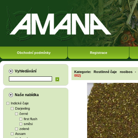
Obchodní podmínky
Registrace
Vyhledávání
Kategorie:
Rostlinné čaje
rooibos
-
002)
Naše nabídka
Indické čaje
Darjeeling
černé
first flush
směsi
zelené
Assam