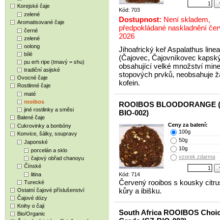
Korejské čaje
Kód: 703
zelené
Dostupnost:
Není skladem,
Aromatisované čaje
předpokládané naskladnění če
černé
2026
zelené
oolong
Jihoafrický keř Aspalathus linea
bílé
(Čajovec, Čajovníkovec kapsk
pu erh ripe (tmavý = shu)
obsahující velké množství mine
tradiční asijské
stopových prvků, neobsahuje 
Ovocné čaje
kofein.
Rostlinné čaje
maté
rooibos
ROOIBOS BLOODORANGE (
jiné rostlinky a směsi
BIO-002)
Balené čaje
Ceny za balení:
Cukrovinky a bonbóny
100g
Konvice, šálky, soupravy
50g
Japonské
10g
porcelán a sklo
vzorek zdarma
čajový obřad chanoyu
Čínské
litina
Kód: 714
Červený rooibos s kousky citr
Turecké
kůry a ibišku.
Ostatní čajové příslušenství
Čajové dózy
Knihy o čaji
South Africa ROOIBOS Choi
Bio/Organic