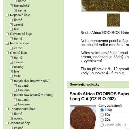
černé
jiné indické
černé
Nepálské čaje
černé
zelené
bílé
South Africa ROOIBOS Gree
Ceylonské čaje
černé
Nefermentovaná podoba čaje r
Rozličné čaje
obsahující velké množství m
černé
Čínské čaje
Nálev velmi osvěžující chut
aroma, neobsahuje žádný kofe
černé
k vychlazení.
zelené
oolong
Tip na přípravu: 9 - 12 gramů 
bílé
vody, louhovat 4 - 6 minut.
žluté
pu erh ripe (tmavý = shu)
Související položky:
sypané
lisované
South Africa ROOIBOS Supe
pu erh raw (zelený = sheng)
Long Cut (CZ-BIO-002)
sypané
lisované
Ceny za balení:
Tchajwanské čaje
100g
černé
50g
oolong
10g
Japonské čaje
vzorek zdarma
zelené