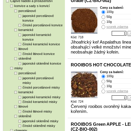
Grade (CZ-BIO-002)
Čajové nádobí a příslušenství
konvice a sady s konvicí
Ceny za balení:
porcelánové
100g
japonské porcelánové
50g
konvice
10g
čínské porcelánové konvice
vzorek zdarma
keramické
japonské keramické
Kód: 718
konvice
Jihoafrický keř Aspalathus linea
čínské keramické konvice
obsahující velké množství mine
litinové
neobsahuje žádný kofein.
čínské litinové konvice
skleněné
japonské skleněné konvice
ROOIBOS HOT CHOCOLAT
misky
Ceny za balení:
porcelánové
100g
japonské porcelánové
50g
misky
10g
čínské porcelánové misky
vzorek zdarma
keramické
japonské keramické misky
Kód: 724
čínské keramické misky
Červený rooibos ovoněný kak
litinové
kořením.
čínské litinové misky
skleněné
japonské skleněné misky
ROOIBOS Green APPLE - L
čínské skleněné misky
(CZ-BIO-002)
chawany