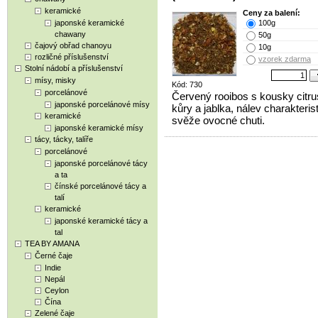
keramické
Ceny za balení:
japonské keramické
100g
chawany
50g
čajový obřad chanoyu
10g
rozličné příslušenství
vzorek zdarma
Stolní nádobí a příslušenství
mísy, misky
Kód: 730
porcelánové
Červený rooibos s kousky citr
japonské porcelánové mísy
kůry a jablka, nálev charakteris
keramické
svěže ovocné chuti.
japonské keramické mísy
tácy, tácky, talíře
porcelánové
japonské porcelánové tácy
a ta
čínské porcelánové tácy a
talí
keramické
japonské keramické tácy a
tal
TEA BY AMANA
Černé čaje
Indie
Nepál
Ceylon
Čína
Zelené čaje