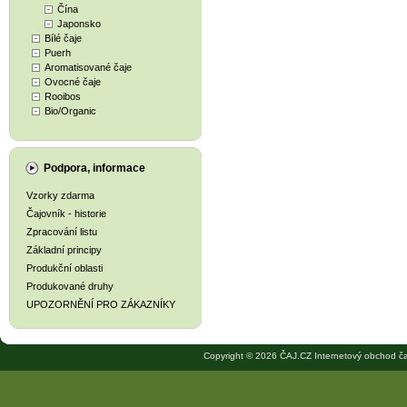
Čína
Japonsko
Bílé čaje
Puerh
Aromatisované čaje
Ovocné čaje
Rooibos
Bio/Organic
Podpora, informace
Vzorky zdarma
Čajovník - historie
Zpracování listu
Základní principy
Produkční oblasti
Produkované druhy
UPOZORNĚNÍ PRO ZÁKAZNÍKY
Copyright © 2026 ČAJ.CZ Internetový obchod ča