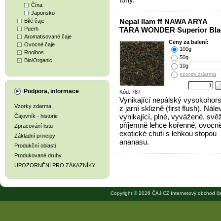
Čína
Japonsko
Nepal Ilam ff NAWA ARYA
Bílé čaje
Puerh
TARA WONDER Superior Bla
Aromatisované čaje
Ceny za balení:
Ovocné čaje
100g
Rooibos
50g
Bio/Organic
10g
vzorek zdarma
Podpora, informace
Kód: 787
Vynikající nepálský vysokohors
Vzorky zdarma
z jarní sklizně (first flush). Nále
vynikající, plné, vyvážené, svěž
Čajovník - historie
příjemně lehce kořenné, ovocn
Zpracování listu
exotické chuti s lehkou stopou
Základní principy
ananasu.
Produkční oblasti
Produkované druhy
UPOZORNĚNÍ PRO ZÁKAZNÍKY
Copyright © 2026 ČAJ.CZ Internetový obchod ča