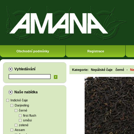
Obchodní podmínky
Registrace
Vyhledávání
Kategorie:
Nepálské čaje
černé
-
Ne
Naše nabídka
Indické čaje
Darjeeling
černé
first flush
směsi
zelené
Assam