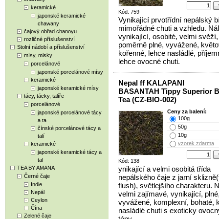
keramické
Kód: 759
japonské keramické
Vynikající prvotřídní nepálský bí
chawany
mimořádné chuti a vzhledu. Ná
čajový obřad chanoyu
vynikající, osobité, velmi svěží,
rozličné příslušenství
poměrně plné, vyvážené, květ
Stolní nádobí a příslušenství
kořenné, lehce nasládlé, příjem
mísy, misky
lehce ovocné chuti.
porcelánové
japonské porcelánové mísy
keramické
Nepal ff KALAPANI
japonské keramické mísy
BASANTAH Tippy Superior B
tácy, tácky, talíře
Tea (CZ-BIO-002)
porcelánové
Ceny za balení:
japonské porcelánové tácy
100g
a ta
50g
čínské porcelánové tácy a
10g
talí
vzorek zdarma
keramické
japonské keramické tácy a
tal
Kód: 138
TEA BY AMANA
ynikající a velmi osobitá třída
Černé čaje
nepálského čaje z jarní sklizně(f
Indie
flush), světlejšího charakteru. 
Nepál
velmi zajímavé, vynikající, plné
Ceylon
vyvážené, komplexní, bohaté, 
Čína
nasládlé chuti s exoticky ovoc
Zelené čaje
tóny.