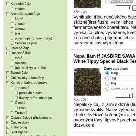
vzorek zdarma
Korejské čaje
zelené
Kód: 133
Aromatisované čaje
Vynikající třída nepálského čaje
černé
sklizně(first flush), velmi lehce
zelené
fermentovaného charakteru. Ná
oolong
vynikající, plné, vyvážené, kvě
bílé
kořenné chuti s příjemně lehce
pu erh ripe (tmavý = shu)
svíravými tipsovými tóny.
tradiční asijské
Ovocné čaje
Rostlinné čaje
Nepal Ilam ff JASBIRE SAWA
maté
White Tippy Special Black Te
rooibos
jiné rostlinky a směsi
Ceny za balení:
Balené čaje
100g
Cukrovinky a bonbóny
50g
Konvice, šálky, soupravy
10g
Japonské
vzorek zdarma
porcelán a sklo
čajový obřad chanoyu
Kód: 137
Čínské
Nepálský čaj, z jarní sklizně (fir
litina
výborné kvality. Nálev výtečné,
Turecké
chuti s květově kořennými a le
Ostatní čajové příslušenství
ovocnými tóny, tipsově prach
Čajové dózy
dozvukem.
Knihy o čaji
Bio/Organic