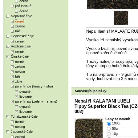
černé
jiné indické
černé
Nepálské čaje
černé
zelené
bílé
Nepal Ilam sf MALAATE RUB
Ceylonské čaje
Vynikající nepálský vysokoho
černé
Rozličné čaje
Vysoce kvalitní, pevně svino
černé
tipsově kořeněné vůně.
Čínské čaje
Tmavý nálev, plné,sytější, 
černé
tóny a stopou hořké čokolády
zelené
oolong
Tip na přípravu: 7 - 9 gramů č
bílé
vody, louhovat cca 3-5 minut,
žluté
pu erh ripe (tmavý = shu)
Související položky:
sypané
lisované
Nepal ff KALAPANI UJELI
pu erh raw (zelený = sheng)
Tippy Superior Black Tea (CZ
sypané
002)
lisované
Tchajwanské čaje
Ceny za balení:
černé
100g
oolong
50g
Japonské čaje
10g
zelené