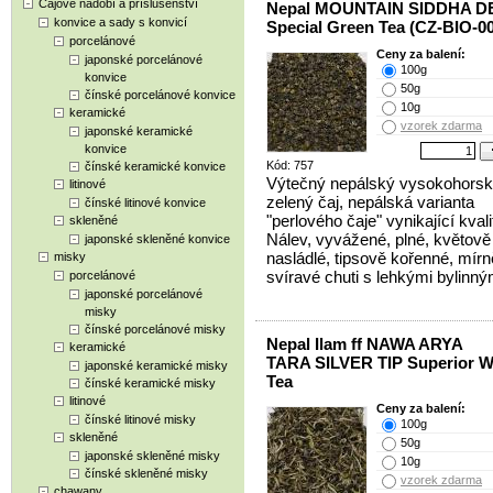
Čajové nádobí a příslušenství
Nepal MOUNTAIN SIDDHA D
konvice a sady s konvicí
Special Green Tea (CZ-BIO-0
porcelánové
Ceny za balení:
japonské porcelánové
100g
konvice
50g
čínské porcelánové konvice
10g
keramické
vzorek zdarma
japonské keramické
konvice
Kód: 757
čínské keramické konvice
Výtečný nepálský vysokohors
litinové
zelený čaj, nepálská varianta
čínské litinové konvice
"perlového čaje" vynikající kvali
skleněné
Nálev, vyvážené, plné, květově
japonské skleněné konvice
nasládlé, tipsově kořenné, mírn
misky
svíravé chuti s lehkými bylinný
porcelánové
japonské porcelánové
misky
čínské porcelánové misky
Nepal Ilam ff NAWA ARYA
keramické
TARA SILVER TIP Superior W
japonské keramické misky
Tea
čínské keramické misky
litinové
Ceny za balení:
čínské litinové misky
100g
skleněné
50g
japonské skleněné misky
10g
čínské skleněné misky
vzorek zdarma
chawany