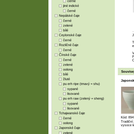
černé
jiné indické
černé
Nepálské čaje
černé
zelené
bílé
Ceylonské čaje
J
černé
T
Rozličné čaje
e
černé
V
Čínské čaje
P
černé
O
zelené
oolong
Souvisej
bílé
žluté
Japonsk
pu erh ripe (tmavý = shu)
sypané
lisované
pu erh raw (zelený = sheng)
sypané
lisované
Tchajwanské čaje
Kód: 894
černé
Tradiční
oolong
vysoce k
Japonské čaje
zelené