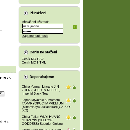
Přihlášení
přihlášení uživatele
zapomenuté heslo
.
Ceník ke stažení
Ceník MO CSV
Ceník MO HTML
Doporučujeme
ORI 7.5
China Yunnan Lincang JIN
ZHEN (GOLDEN NEEDLE)
Imperial Black Tea
Japan Miyazaki Kumamoto
TAMARYOKUCHA PREMIUM
(Minamisayaka/Saeakari)(CZ-BIO-
002)
China Fujian WUYI HUANG
GUAN YIN (YELLOW
učně z
GODDESS) Superior Oolong