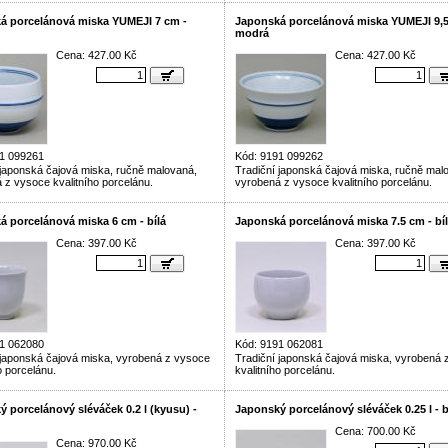
á porcelánová miska YUMEJI 7 cm -
Japonská porcelánová miska YUMEJI 9,5
modrá
Cena: 427.00 Kč
Cena: 427.00 Kč
1 099261
Kód: 9191 099262
 japonská čajová miska, ručně malovaná,
Tradiční japonská čajová miska, ručně mal
 z vysoce kvalitního porcelánu.
vyrobená z vysoce kvalitního porcelánu.
á porcelánová miska 6 cm - bílá
Japonská porcelánová miska 7.5 cm - bí
Cena: 397.00 Kč
Cena: 397.00 Kč
1 062080
Kód: 9191 062081
 japonská čajová miska, vyrobená z vysoce
Tradiční japonská čajová miska, vyrobená 
o porcelánu.
kvalitního porcelánu.
 porcelánový sléváček 0.2 l (kyusu) -
Japonský porcelánový sléváček 0.25 l - b
Cena: 700.00 Kč
Cena: 970.00 Kč