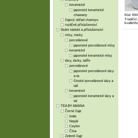
keramické
japonské keramické
chawany
Kód: 89
Tradiční
čajový obřad chanoyu
kvalitníh
rozličné příslušenství
Stolní nádobí a příslušenství
mísy, misky
porcelánové
japonské porcelánové mísy
keramické
japonské keramické mísy
tácy, tácky, talíře
porcelánové
japonské porcelánové tácy
a ta
čínské porcelánové tácy a
talí
keramické
japonské keramické tácy a
tal
TEA BY AMANA
Černé čaje
Indie
Nepál
Ceylon
Čína
Zelené čaje