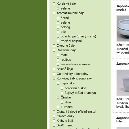
Korejské čaje
Japonsk
zelené
modrá
Aromatisované čaje
černé
zelené
oolong
bílé
pu erh ripe (tmavý = shu)
tradiční asijské
Kód: 919
Ovocné čaje
Tradiční
Rostlinné čaje
vyrobená
maté
rooibos
Japonsk
jiné rostlinky a směsi
Balené čaje
Cukrovinky a bonbóny
Konvice, šálky, soupravy
Japonské
porcelán a sklo
čajový obřad chanoyu
Čínské
Kód: 919
litina
Tradiční
kvalitníh
Turecké
Ostatní čajové příslušenství
Čajové dózy
Japonský
Knihy o čaji
bílý
Bio/Organic