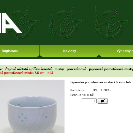
Registrace
Novinky
Výhodný 
ie:
Čajové nádobí a příslušenství
misky
porcelánové
japonské porcelánové misk
á porcelánová miska 7.5 cm - bílá
Japonská porcelánová miska 7.5 cm - bílá
9191 062096
Kód zboží:
Cena: 370.00 Kč