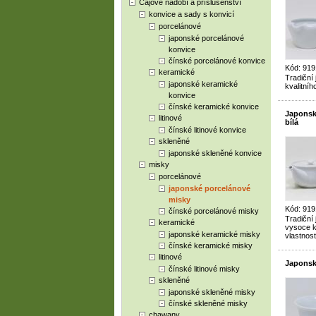
Čajové nádobí a příslušenství
konvice a sady s konvicí
porcelánové
japonské porcelánové
konvice
čínské porcelánové konvice
Kód: 919
keramické
Tradiční
japonské keramické
kvalitníh
konvice
čínské keramické konvice
Japonská
litinové
bílá
čínské litinové konvice
skleněné
japonské skleněné konvice
misky
porcelánové
japonské porcelánové
misky
Kód: 919
čínské porcelánové misky
Tradiční
keramické
vysoce kv
japonské keramické misky
vlastnost
čínské keramické misky
litinové
Japonská
čínské litinové misky
skleněné
japonské skleněné misky
čínské skleněné misky
chawany