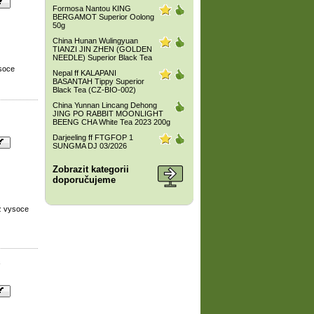
Formosa Nantou KING
BERGAMOT Superior Oolong
50g
China Hunan Wulingyuan
TIANZI JIN ZHEN (GOLDEN
NEEDLE) Superior Black Tea
ysoce
Nepal ff KALAPANI
BASANTAH Tippy Superior
Black Tea (CZ-BIO-002)
China Yunnan Lincang Dehong
JING PO RABBIT MOONLIGHT
BEENG CHA White Tea 2023 200g
Darjeeling ff FTGFOP 1
SUNGMA DJ 03/2026
Zobrazit kategorii
doporučujeme
z vysoce