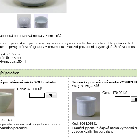
aponská porcelánová miska 7.5 cm - bílá
radiční japonská čajová miska, vyrobená z vysoce kvalitního porcelánu. Elegantní vzhled a
fektní prvky průsvitné glazury v ornamentu. Precizní provedení a vynikající užitné vlastnosti
ýška: 5.5 cm
růměr: 7.5 cm
bjem: cca 150 ml
ící položky:
á porcelánová miska SOU - celadon
Japonská porcelánová miska YOSHIZUB
cm (180 ml) - bílá
Cena: 370.00 Kč
Cena: 470.00 Kč
 002163
Kód: 894 L03531
 japonská čajová miska vyrobená ručně z
valitního porcelánu.
Tradiční japonská čajová miska vyrobená r
vysoce kvalitního porcelánu.