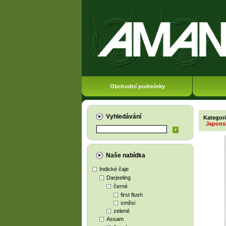
Obchodní podmínky
Vyhledávání
Kategor
Japonsk
Naše nabídka
Indické čaje
Darjeeling
černé
first flush
směsi
zelené
Assam