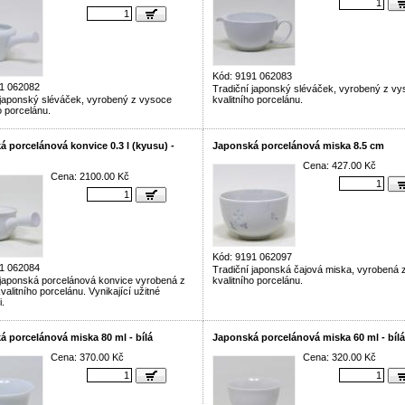
Kód: 9191 062083
1 062082
Tradiční japonský sléváček, vyrobený z v
 japonský sléváček, vyrobený z vysoce
kvalitního porcelánu.
o porcelánu.
 porcelánová konvice 0.3 l (kyusu) -
Japonská porcelánová miska 8.5 cm
Cena: 427.00 Kč
Cena: 2100.00 Kč
Kód: 9191 062097
1 062084
Tradiční japonská čajová miska, vyrobená 
 japonská porcelánová konvice vyrobená z
kvalitního porcelánu.
alitního porcelánu. Vynikající užitné
i.
 porcelánová miska 80 ml - bílá
Japonská porcelánová miska 60 ml - bílá
Cena: 370.00 Kč
Cena: 320.00 Kč