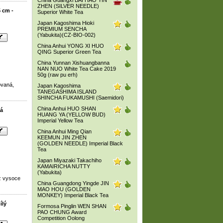
China Guangxi BAI HAO YIN
ZHEN (SILVER NEEDLE)
 cm -
Superior White Tea
Japan Kagoshima Hioki
PREMIUM SENCHA
(Yabukita)(CZ-BIO-002)
China Anhui YONG XI HUO
QING Superior Green Tea
China Yunnan Xishuangbanna
NAN NUO White Tea Cake 2019
50g (raw pu erh)
ovaná,
Japan Kagoshima
TANEGASHIMA ISLAND
SHINCHA FUKAMUSHI (Saemidori)
China Anhui HUO SHAN
lá
HUANG YA (YELLOW BUD)
Imperial Yellow Tea
China Anhui Ming Qian
KEEMUN JIN ZHEN
(GOLDEN NEEDLE) Imperial Black
Tea
Japan Miyazaki Takachiho
KAMAIRICHA NUTTY
(Yabukita)
z vysoce
China Guangdong Yingde JIN
MAO HOU (GOLDEN
MONKEY) Imperial Black Tea
ílý
Formosa Pinglin WEN SHAN
PAO CHUNG Award
Competition Oolong