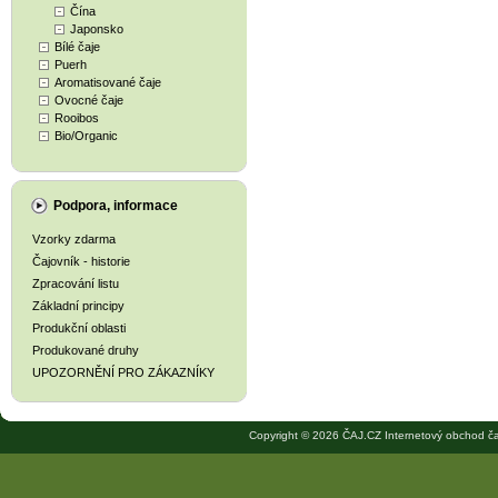
Čína
Japonsko
Bílé čaje
Puerh
Aromatisované čaje
Ovocné čaje
Rooibos
Bio/Organic
Podpora, informace
Vzorky zdarma
Čajovník - historie
Zpracování listu
Základní principy
Produkční oblasti
Produkované druhy
UPOZORNĚNÍ PRO ZÁKAZNÍKY
Copyright © 2026 ČAJ.CZ Internetový obchod ča