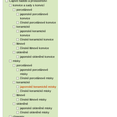
Čajové nádobí a příslušenství
konvice a sady s konvicí
porcelánové
japonské porcelánové
konvice
čínské porcelánové konvice
keramické
japonské keramické
konvice
čínské keramické konvice
litinové
čínské litinové konvice
skleněné
japonské skleněné konvice
misky
porcelánové
japonské porcelánové
misky
čínské porcelánové misky
keramické
japonské keramické misky
čínské keramické misky
litinové
čínské litinové misky
skleněné
japonské skleněné misky
čínské skleněné misky
chawany