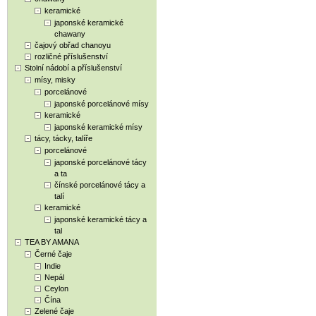
keramické
japonské keramické
chawany
čajový obřad chanoyu
rozličné příslušenství
Stolní nádobí a příslušenství
mísy, misky
porcelánové
japonské porcelánové mísy
keramické
japonské keramické mísy
tácy, tácky, talíře
porcelánové
japonské porcelánové tácy
a ta
čínské porcelánové tácy a
talí
keramické
japonské keramické tácy a
tal
TEA BY AMANA
Černé čaje
Indie
Nepál
Ceylon
Čína
Zelené čaje