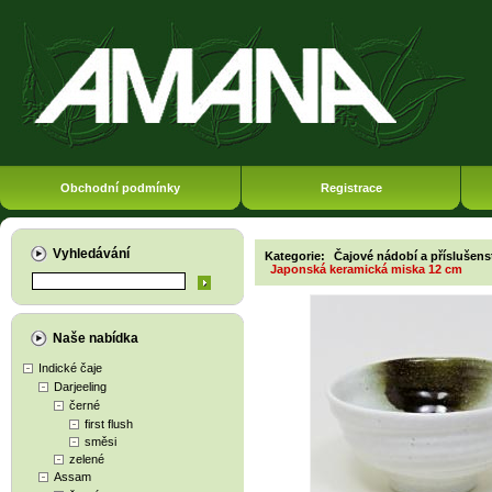
Obchodní podmínky
Registrace
Vyhledávání
Kategorie:
Čajové nádobí a příslušens
Japonská keramická miska 12 cm
Naše nabídka
Indické čaje
Darjeeling
černé
first flush
směsi
zelené
Assam