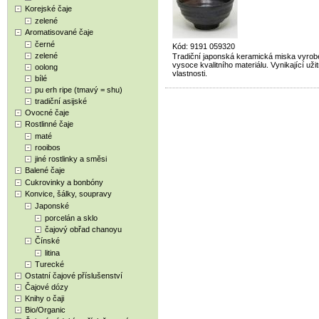
Korejské čaje
zelené
Aromatisované čaje
černé
Kód: 9191 059320
zelené
Tradiční japonská keramická miska vyrob
vysoce kvalitního materiálu. Vynikající uži
oolong
vlastnosti.
bílé
pu erh ripe (tmavý = shu)
tradiční asijské
Ovocné čaje
Rostlinné čaje
maté
rooibos
jiné rostlinky a směsi
Balené čaje
Cukrovinky a bonbóny
Konvice, šálky, soupravy
Japonské
porcelán a sklo
čajový obřad chanoyu
Čínské
litina
Turecké
Ostatní čajové příslušenství
Čajové dózy
Knihy o čaji
Bio/Organic