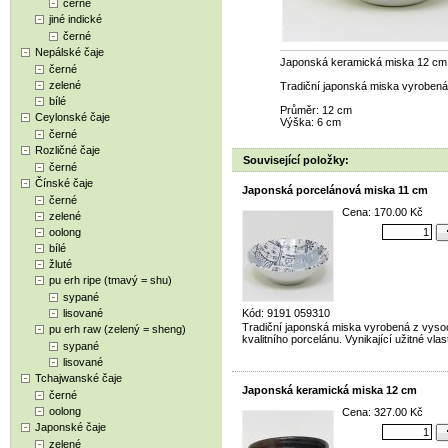
černé
jiné indické
černé
Nepálské čaje
Japonská keramická miska 12 cm
černé
zelené
Tradiční japonská miska vyrobená z
bílé
Průměr: 12 cm
Ceylonské čaje
Výška: 6 cm
černé
Rozličné čaje
Související položky:
černé
Čínské čaje
Japonská porcelánová miska 11 cm
černé
Cena: 170.00 Kč
zelené
oolong
bílé
žluté
pu erh ripe (tmavý = shu)
sypané
lisované
Kód: 9191 059310
Tradiční japonská miska vyrobená z vyso
pu erh raw (zelený = sheng)
kvalitního porcelánu. Vynikající užitné vlas
sypané
lisované
Tchajwanské čaje
Japonská keramická miska 12 cm
černé
oolong
Cena: 327.00 Kč
Japonské čaje
zelené