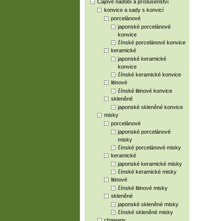
Čajové nádobí a příslušenství
konvice a sady s konvicí
porcelánové
japonské porcelánové
konvice
čínské porcelánové konvice
keramické
japonské keramické
konvice
čínské keramické konvice
litinové
čínské litinové konvice
skleněné
japonské skleněné konvice
misky
porcelánové
japonské porcelánové
misky
čínské porcelánové misky
keramické
japonské keramické misky
čínské keramické misky
litinové
čínské litinové misky
skleněné
japonské skleněné misky
čínské skleněné misky
chawany