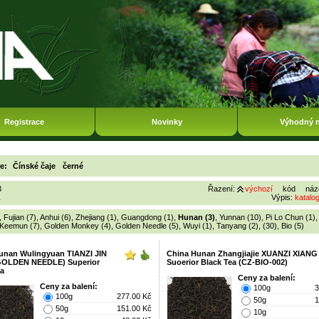
Registrace
Novinky
Výhodný 
ie:
Čínské čaje
černé
3
Řazení:
výchozí
kód
náz
1
Výpis:
katalo
,
Fujian (7)
,
Anhui (6)
,
Zhejiang (1)
,
Guangdong (1)
,
Hunan (3)
,
Yunnan (10)
,
Pi Lo Chun (1)
Keemun (7)
,
Golden Monkey (4)
,
Golden Needle (5)
,
Wuyi (1)
,
Tanyang (2)
,
(30)
,
Bio (5)
unan Wulingyuan TIANZI JIN
China Hunan Zhangjiajie XUANZI XIANG
GOLDEN NEEDLE) Superior
Suoerior Black Tea (CZ-BIO-002)
ea
Ceny za balení:
Ceny za balení:
100g
3
100g
277.00 Kč
50g
1
50g
151.00 Kč
10g