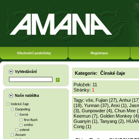
Obchodní podmínky
Registrace
Vyhledávání
Kategorie:
Čínské čaje
Položek: 11
Stránky:
1
Naše nabídka
Tagy:
vše
,
Fujian (27)
,
Anhui (17
Indické čaje
(18)
,
Yunnan (37)
,
Anxi (1)
,
Jasm
Darjeeling
(3)
,
Gunpowder (4)
,
Chun Mee (
černé
Keemun (7)
,
Golden Monkey (4)
first flush
Guanyin (1)
,
Tanyang (2)
,
HUAN
směsi
Cong (1)
zelené
Assam