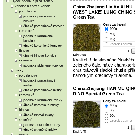
Čajové nádobí a příslušenství
konvice a sady s konvicí
China Zhejiang Lin An XI HU
porcelánové
(WEST LAKE) LUNG CHING S
japonské porcelánové
Green Tea
konvice
Ceny za balení:
čínské porcelánové konvice
100g
keramické
50g
japonské keramické
10g
konvice
vzorek zdarma
čínské keramické konvice
litinové
Kód: 309
čínské litinové konvice
Kvalitní třída slavného čínskéh
skleněné
zeleného čaje, nálev charakteri
japonské skleněné konvice
chuti,trávově sladké chuti s př
misky
nahořklým ořechovým aroma.
porcelánové
japonské porcelánové
misky
China Zhejiang TIAN MU QI
čínské porcelánové misky
DING Special Green Tea
keramické
japonské keramické misky
Ceny za balení:
čínské keramické misky
100g
litinové
50g
čínské litinové misky
10g
skleněné
vzorek zdarma
japonské skleněné misky
čínské skleněné misky
Kód: 370
chawany