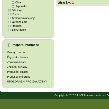
Stránky:
1
Čína
Japonsko
Bílé čaje
Puerh
Aromatisované čaje
Ovocné čaje
Rooibos
Bio/Organic
Podpora, informace
Vzorky zdarma
Čajovník - historie
Zpracování listu
Základní principy
Produkční oblasti
Produkované druhy
UPOZORNĚNÍ PRO ZÁKAZNÍKY
Copyright © 2026 ČAJ.CZ Internetový obchod ča