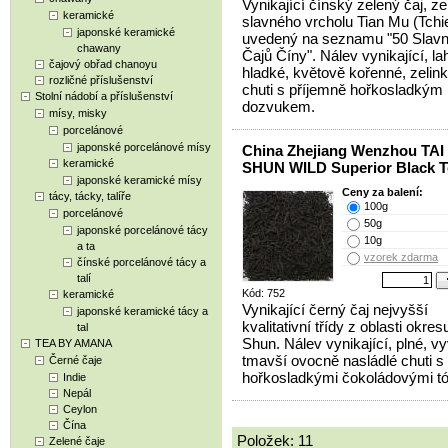
Vynikající čínský zelený čaj, ze
keramické
slavného vrcholu Tian Mu (Tchi
japonské keramické
uvedený na seznamu "50 Slav
chawany
Čajů Číny". Nálev vynikající, l
čajový obřad chanoyu
hladké, květově kořenné, zelin
rozličné příslušenství
chuti s příjemně hořkosladkým
Stolní nádobí a příslušenství
dozvukem.
mísy, misky
porcelánové
japonské porcelánové mísy
China Zhejiang Wenzhou TAI
keramické
SHUN WILD Superior Black T
japonské keramické mísy
Ceny za balení:
tácy, tácky, talíře
100g
porcelánové
50g
japonské porcelánové tácy
10g
a ta
vzorek zdarma
čínské porcelánové tácy a
talí
Kód: 752
keramické
Vynikající černý čaj nejvyšší
japonské keramické tácy a
kvalitativní třídy z oblasti okres
tal
Shun. Nálev vynikající, plné, v
TEA BY AMANA
tmavší ovocně nasládlé chuti s
Černé čaje
hořkosladkými čokoládovými tó
Indie
Nepál
Ceylon
Čína
Položek: 11
Zelené čaje