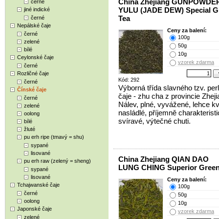
China Zhejiang GUNPOWDE
černé
YULU (JADE DEW) Special G
jiné indické
Tea
černé
Nepálské čaje
Ceny za balení:
černé
100g
zelené
50g
bílé
10g
Ceylonské čaje
vzorek zdarma
černé
Rozličné čaje
Kód: 292
černé
Výborná třída slavného tzv. pe
Čínské čaje
čaje - zhu cha z provincie Zheji
černé
Nálev, plné, vyvážené, lehce k
zelené
nasládlé, příjemně charakterist
oolong
svíravé, výtečné chuti.
bílé
žluté
pu erh ripe (tmavý = shu)
sypané
lisované
China Zhejiang QIAN DAO
pu erh raw (zelený = sheng)
LUNG CHING Superior Green
sypané
lisované
Ceny za balení:
Tchajwanské čaje
100g
černé
50g
oolong
10g
Japonské čaje
vzorek zdarma
zelené