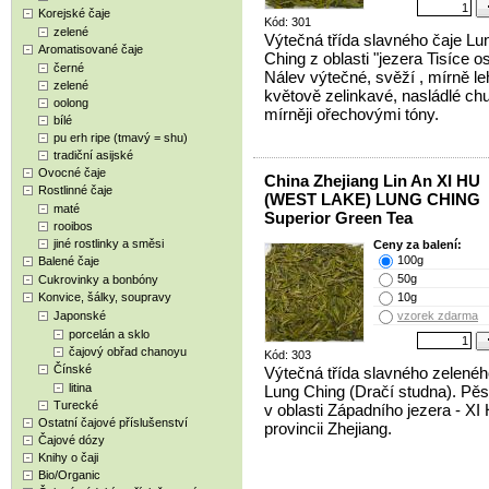
Korejské čaje
Kód: 301
zelené
Výtečná třída slavného čaje Lu
Aromatisované čaje
Ching z oblasti "jezera Tisíce o
černé
Nálev výtečné, svěží , mírně le
zelené
květově zelinkavé, nasládlé chu
oolong
mírněji ořechovými tóny.
bílé
pu erh ripe (tmavý = shu)
tradiční asijské
Ovocné čaje
China Zhejiang Lin An XI HU
Rostlinné čaje
(WEST LAKE) LUNG CHING
maté
Superior Green Tea
rooibos
jiné rostlinky a směsi
Ceny za balení:
100g
Balené čaje
50g
Cukrovinky a bonbóny
Konvice, šálky, soupravy
10g
Japonské
vzorek zdarma
porcelán a sklo
čajový obřad chanoyu
Kód: 303
Čínské
Výtečná třída slavného zelenéh
litina
Lung Ching (Dračí studna). Pě
Turecké
v oblasti Západního jezera - XI
Ostatní čajové příslušenství
provincii Zhejiang.
Čajové dózy
Knihy o čaji
Bio/Organic