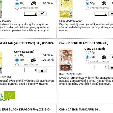
70g
170.00 Kč
50g
vzorek zdarma
vzorek zdarma
9 901200
Kód: 9999 901700
rátkovitě svinutý, celistvý list s vyšším
Bílý čaj proslulý svou jemně květovou až p
tipsů. Nálev velmi dobré, plné, vyvážené,
vůní a nasládle bylinnou chutí s podtóny zr
é, sladce tipsově chuti s lehce ovocnými
ovoce.
AI MU TAN (WHITE PEONY) 50 g (CZ-BIO-
China PU ERH BLACK DRAGON 70 g
Ceny za balení:
Ceny za balení:
10g
10g
54.00 Kč
70g
50g
170.00 Kč
vzorek zdarma
vzorek zdarma
Kód: 9999 901800
9 901701
Dvakrát fermentovaný černý čaj charakteris
 proslulý svou jemně květovou až pivoňkovou
nasládle zemitou vůní a plnou, nepatrně sv
sládle bylinnou chutí s podtóny zralého
chutí s podtóny vyzrálých plodů peckovin.
BIO-002
U ERH BLACK DRAGON 70 g (CZ-BIO-
China JASMIN MANDARIN 70 g