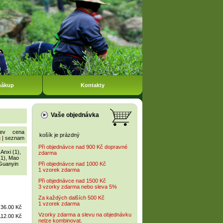
nákup
Kontakty
Vaše objednávka
ev
cena
košík je prázdný
g
|
seznam
Při objednávce nad 900 Kč dopravné
,
Anxi (1)
,
zdarma
(1)
,
Mao
Guanyin
Při objednávce nad 1000 Kč
1 vzorek zdarma
Při objednávce nad 1500 Kč
3 vzorky zdarma nebo sleva 5%
Za každých dalších 500 Kč
1 vzorek zdarma
36.00 Kč
Vzorky zdarma a slevu na objednávku
112.00 Kč
nelze kombinovat.