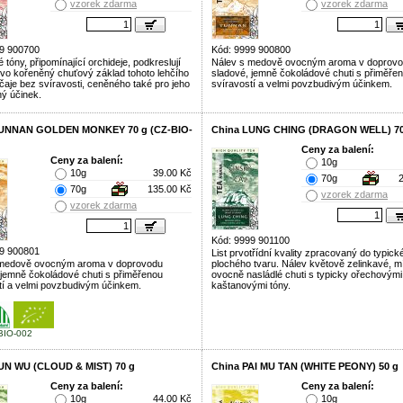
vzorek zdarma
vzorek zdarma
9 900700
Kód: 9999 900800
 tóny, připomínající orchideje, podkreslují
Nálev s medově ovocným aroma v doprov
vo kořeněný chuťový základ tohoto lehčího
sladové, jemně čokoládové chuti s přiměře
čaje bez svíravosti, ceněného také pro jeho
svíravostí a velmi povzbudivým účinkem.
ý účinek.
YUNNAN GOLDEN MONKEY 70 g (CZ-BIO-
China LUNG CHING (DRAGON WELL) 70
Ceny za balení:
Ceny za balení:
10g
10g
39.00 Kč
70g
70g
135.00 Kč
vzorek zdarma
vzorek zdarma
Kód: 9999 901100
9 900801
List prvotřídní kvality zpracovaný do typick
 medově ovocným aroma v doprovodu
plochého tvaru. Nálev květově zelinkavé, m
 jemně čokoládové chuti s přiměřenou
ovocně nasládlé chuti s typicky ořechovými
tí a velmi povzbudivým účinkem.
kaštanovými tóny.
BIO-002
UN WU (CLOUD & MIST) 70 g
China PAI MU TAN (WHITE PEONY) 50 g
Ceny za balení:
Ceny za balení:
10g
44.00 Kč
10g