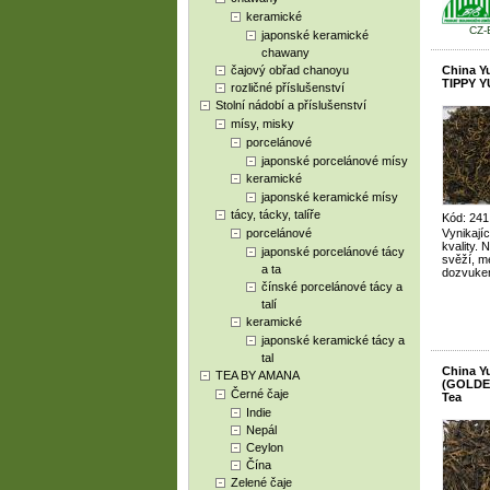
keramické
CZ-
japonské keramické
chawany
čajový obřad chanoyu
China Y
TIPPY Y
rozličné příslušenství
Stolní nádobí a příslušenství
mísy, misky
porcelánové
japonské porcelánové mísy
keramické
japonské keramické mísy
tácy, tácky, talíře
Kód: 241
porcelánové
Vynikajíc
kvality. 
japonské porcelánové tácy
svěží, m
a ta
dozvukem
čínské porcelánové tácy a
talí
keramické
japonské keramické tácy a
tal
China Y
TEA BY AMANA
(GOLDEN
Černé čaje
Tea
Indie
Nepál
Ceylon
Čína
Zelené čaje