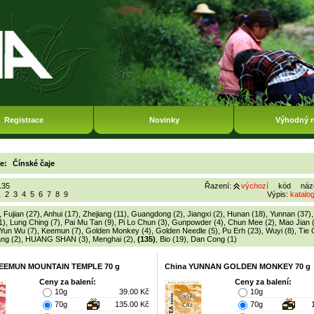
Registrace
Novinky
Výhodný 
ie:
Čínské čaje
135
Řazení:
výchozí
kód
náz
1
2
3
4
5
6
7
8
9
Výpis:
katalo
,
Fujian (27)
,
Anhui (17)
,
Zhejiang (11)
,
Guangdong (2)
,
Jiangxi (2)
,
Hunan (18)
,
Yunnan (37)
1)
,
Lung Ching (7)
,
Pai Mu Tan (9)
,
Pi Lo Chun (3)
,
Gunpowder (4)
,
Chun Mee (2)
,
Mao Jian 
Yun Wu (7)
,
Keemun (7)
,
Golden Monkey (4)
,
Golden Needle (5)
,
Pu Erh (23)
,
Wuyi (8)
,
Tie 
ng (2)
,
HUANG SHAN (3)
,
Menghai (2)
,
(135)
,
Bio (19)
,
Dan Cong (1)
KEEMUN MOUNTAIN TEMPLE 70 g
China YUNNAN GOLDEN MONKEY 70 g
Ceny za balení:
Ceny za balení:
10g
39.00 Kč
10g
70g
135.00 Kč
70g