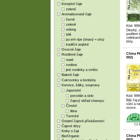
Korejské čaje
zelené
Aromatisované čaje
černé
zelené
Kód: 999
oolong
Dlouhý, d
podílem 
bílé
zelinkav
pu erh ripe (tmavý = shu)
tóny.
tradiční asijské
Ovocné čaje
China P
Rostlinné čaje
002)
maté
rooibos
jiné rostlinky a směsi
Balené čaje
Cukrovinky a bonbóny
Konvice, šálky, soupravy
Japonské
porcelán a sklo
Kód: 999
Bílý čaj
čajový obřad chanoyu
vůní a na
Čínské
ovoce.
litina
Turecké
Ostatní čajové příslušenství
CZ-
Čajové dózy
Knihy o čaji
China P
Bio/Organic
002)