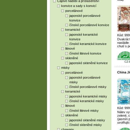
Čajové nádobí a příslušenství
konvice a sady s konvicí
porcelánové
japonské porcelánové
konvice
čínské porcelánové konvice
keramické
japonské keramické
Kód: 999
konvice
Dvakrát 
nasládle
čínské keramické konvice
chutí s 
litinové
čínské litinové konvice
skleněné
CZ-
japonské skleněné konvice
misky
China J
porcelánové
japonské porcelánové
misky
čínské porcelánové misky
keramické
japonské keramické misky
čínské keramické misky
litinové
Kód: 999
čínské litinové misky
Nálev vy
skleněné
zelené, 
(jasmín p
japonské skleněné misky
uvolňují
čínské skleněné misky
chawany