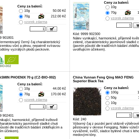
Ceny za balení:
Ceny za balení:
10g
10g
50.00 Kč
70g
70g
212.00 Kč
vzorek zdarma
vzorek zdarma
Kód: 9999 902300
9 901801
Nálev vynikající, harmonické, příjemně kvě
fermentovaný černý čaj charakteristický
zelené, charakteristicky jasmínově sladké c
 zemitou vůní a plnou, nepatrně svíravou
(jasmín působí dle tradičních bádání zklidňu
podtóny vyzrálých plodů peckovin.
uvolňujícím účinkem).
BIO-002
ASMIN PHOENIX 70 g (CZ-BIO-002)
China Yunnan Feng Qing MAO FENG
Superior Black Tea
Ceny za balení:
Ceny za balení:
10g
44.00 Kč
100g
70g
170.00 Kč
50g
vzorek zdarma
10g
vzorek zdarma
9 902401
Kód: 240
nikající, harmonické, příjemně květově
charakteristicky jasmínově sladké chuti
Výborný čaj z pozdní jarní sklizně výběrové 
ůsobí dle tradičních bádání zklidňujícím a
pěstovaný v okrese Fengqing. Nálev výtečn
cím účinkem).
vyvážené, svěží, sladce bylinné chuti s leh
medovými tóny.