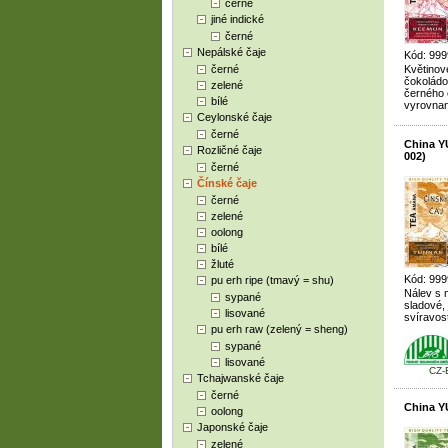
černé
jiné indické
černé
Nepálské čaje
Kód: 999
černé
Květinové
čokoládo
zelené
černého 
bílé
vyrovnan
Ceylonské čaje
černé
China 
Rozličné čaje
002)
černé
Čínské čaje
černé
zelené
oolong
bílé
žluté
Kód: 999
pu erh ripe (tmavý = shu)
Nálev s
sypané
sladové,
lisované
svíravos
pu erh raw (zelený = sheng)
sypané
lisované
CZ-
Tchajwanské čaje
černé
China Y
oolong
Japonské čaje
zelené