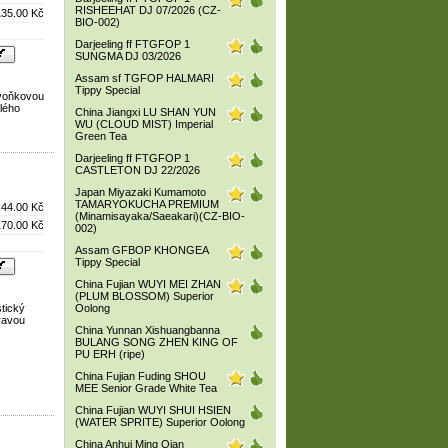
RISHEEHAT DJ 07/2026 (CZ-
135.00 Kč
BIO-002)
Darjeeling ff FTGFOP 1
SUNGMA DJ 03/2026
Assam sf TGFOP HALMARI
Tippy Special
ivoňkovou
alého
China Jiangxi LU SHAN YUN
WU (CLOUD MIST) Imperial
Green Tea
Darjeeling ff FTGFOP 1
CASTLETON DJ 22/2026
Japan Miyazaki Kumamoto
TAMARYOKUCHA PREMIUM
44.00 Kč
(Minamisayaka/Saeakari)(CZ-BIO-
170.00 Kč
002)
Assam GFBOP KHONGEA
Tippy Special
China Fujian WUYI MEI ZHAN
(PLUM BLOSSOM) Superior
tický
Oolong
íravou
China Yunnan Xishuangbanna
BULANG SONG ZHEN KING OF
PU ERH (ripe)
China Fujian Fuding SHOU
MEE Senior Grade White Tea
China Fujian WUYI SHUI HSIEN
(WATER SPRITE) Superior Oolong
China Anhui Ming Qian