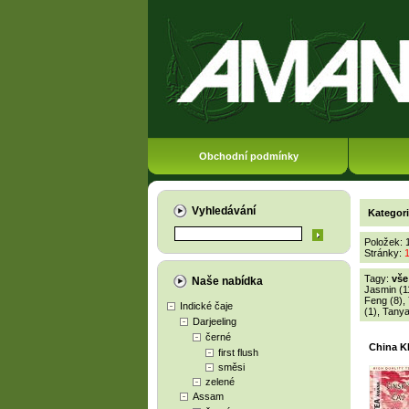
Obchodní podmínky
Vyhledávání
Kategor
Položek: 
Stránky:
Tagy:
vše
Naše nabídka
Jasmin (1
Feng (8)
,
Indické čaje
(1)
,
Tanya
Darjeeling
černé
China 
first flush
směsi
zelené
Assam