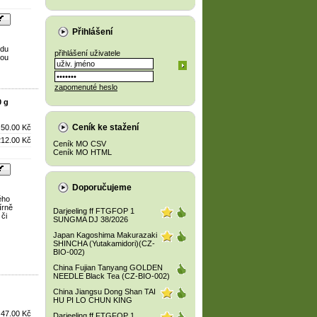
Přihlášení
odu
přihlášení uživatele
nou
zapomenuté heslo
 g
Ceník ke stažení
50.00 Kč
212.00 Kč
Ceník MO CSV
Ceník MO HTML
Doporučujeme
ého
írně
Darjeeling ff FTGFOP 1
 či
SUNGMA DJ 38/2026
Japan Kagoshima Makurazaki
SHINCHA (Yutakamidori)(CZ-
BIO-002)
China Fujian Tanyang GOLDEN
NEEDLE Black Tea (CZ-BIO-002)
China Jiangsu Dong Shan TAI
HU PI LO CHUN KING
47.00 Kč
Darjeeling ff FTGFOP 1