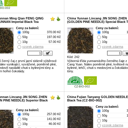
BIO-002
unnan Ming Qian FENG QING
China Yunnan Lincang JIN SONG ZHEN
UNNAN Imperial Black Tea
(GOLDEN PINE NEEDLE) Special Black 
Ceny za balení:
Ceny za balení:
100g
370.00 Kč
100g
50g
197.00 Kč
50g
10g
57.00 Kč
10g
vzorek zdarma
vzorek zdarma
Kód: 242
í černý čaj z první jarní sklizně výběrové
Výborná třída yunnanského černého čaje z
Nálev vynikající, vyvážené, poměrně plné,
Cang Yuan. Nálev poměrně plné, květově na
edově nasládlé chuti s bylinnými tóny a
bylinné, lehčí, chuti s medovými a čokolád
 hořké čokolády.
tóny.
CZ-BIO-002
unnan Lincang JIN SONG ZHEN
China Fujian Tanyang GOLDEN NEEDLE
 PINE NEEDLE) Superior Black
Black Tea (CZ-BIO-002)
Ceny za balení:
Ceny za balení:
100g
100g
257.00 Kč
50g
50g
141.00 Kč
10g
10g
46.00 Kč
vzorek zdarma