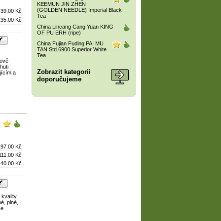
KEEMUN JIN ZHEN
(GOLDEN NEEDLE) Imperial Black
39.00 Kč
Tea
135.00 Kč
China Lincang Cang Yuan KING
OF PU ERH (ripe)
China Fujian Fuding PAI MU
TAN Std.6900 Superior White
Tea
tově
huti
Zobrazit kategorii
jícím a
doporučujeme
197.00 Kč
111.00 Kč
40.00 Kč
kvality,
é, plné,
ce