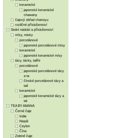
keramické
japonské keramické
chawany
čajový obřad chanoyu
rozličné příslušenství
Stolní nádobí a příslušenství
mísy, misky
porcelánové
japonské porcelánové mísy
keramické
japonské keramické mísy
tácy, tácky, talíře
porcelánové
japonské porcelánové tácy
a ta
čínské porcelánové tácy a
talí
keramické
japonské keramické tácy a
tal
TEA BY AMANA
Černé čaje
Indie
Nepál
Ceylon
Čína
Zelené čaje