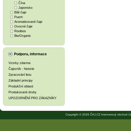
Čína
Japonsko
Bílé čaje
Puerh
Aromatisované čaje
Ovocné čaje
Rooibos
Bio/Organic
Podpora, informace
Vzorky zdarma
Čajovník - historie
Zpracování listu
Základní principy
Produkční oblasti
Produkované druhy
UPOZORNĚNÍ PRO ZÁKAZNÍKY
Copyright © 2026 ČAJ.CZ Internetový obchod ča