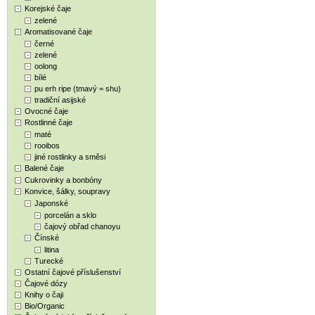
Korejské čaje
zelené
Aromatisované čaje
černé
zelené
oolong
bílé
pu erh ripe (tmavý = shu)
tradiční asijské
Ovocné čaje
Rostlinné čaje
maté
rooibos
jiné rostlinky a směsi
Balené čaje
Cukrovinky a bonbóny
Konvice, šálky, soupravy
Japonské
porcelán a sklo
čajový obřad chanoyu
Čínské
litina
Turecké
Ostatní čajové příslušenství
Čajové dózy
Knihy o čaji
Bio/Organic