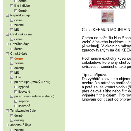
černé
jiné indické
černé
Nepálské čaje
černé
zelené
bílé
China KEEMUN MOUNTAIN 
Ceylonské čaje
Chrám na hoře Jiu Hua Shan
černé
vrchů čínského budhismu, je
Rozličné čaje
(An-chuej). V okolních mlžn
černé
zpracovávaným na čaj K
Čínské čaje
Podmanivé exoticky květinové
černé
čokoládovo kořeněný chuťový
zelené
svíravosti, ceněného také pr
oolong
bílé
Tip na přípravu:
žluté
Do vyhřáté konvice o objemu 0
pu erh ripe (tmavý = shu)
nechte (za mírného protřepán
sypané
a poté zalijte vroucí vodou (
přes čajové sítko nebo filtr
lisované
vyjměte filtr s čajem. Pro r
pu erh raw (zelený = sheng)
luhování odlít část do připra
sypané
lisované
Tchajwanské čaje
černé
oolong
Japonské čaje
zelené