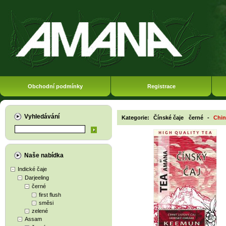
Obchodní podmínky
Registrace
Vyhledávání
Kategorie:
Čínské čaje
černé
-
Chi
Naše nabídka
Indické čaje
Darjeeling
černé
first flush
směsi
zelené
Assam