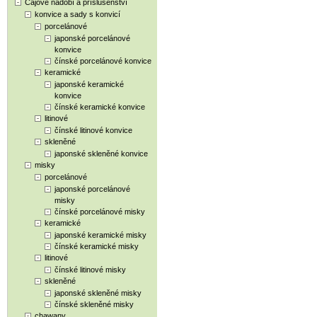
Čajové nádobí a příslušenství
konvice a sady s konvicí
porcelánové
japonské porcelánové
konvice
čínské porcelánové konvice
keramické
japonské keramické
konvice
čínské keramické konvice
litinové
čínské litinové konvice
skleněné
japonské skleněné konvice
misky
porcelánové
japonské porcelánové
misky
čínské porcelánové misky
keramické
japonské keramické misky
čínské keramické misky
litinové
čínské litinové misky
skleněné
japonské skleněné misky
čínské skleněné misky
chawany